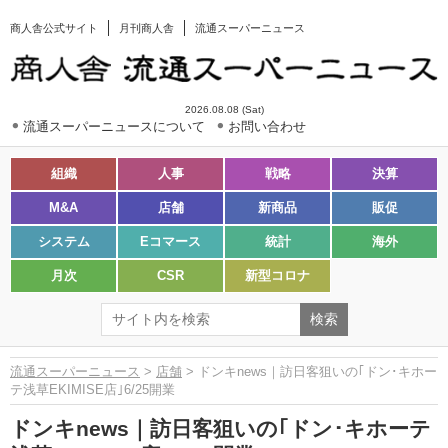
商人舎公式サイト
月刊商人舎
流通スーパーニュース
2026.08.08 (Sat)
流通スーパーニュースについて
お問い合わせ
組織
人事
戦略
決算
M&A
店舗
新商品
販促
システム
Eコマース
統計
海外
月次
CSR
新型コロナ
流通スーパーニュース
>
店舗
> ドンキnews｜訪日客狙いの｢ドン･キホー
テ浅草EKIMISE店｣6/25開業
ドンキnews｜訪日客狙いの｢ドン･キホーテ