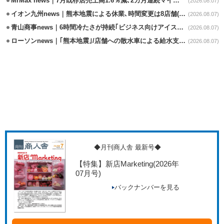
MrMax news｜7月既存店売上高1.6％減､2カ月連続マイナス
(2026.08.07)
イオン九州news｜熊本地震による休業､時間変更は8店舗(8/7時点)
(2026.08.07)
青山商事news｜6時間冷たさが持続｢ビジネス向けアイスベスト｣発売
(2026.08.07)
ローソンnews｜｢熊本地震｣/店舗への散水車による給水支援を開始
(2026.08.07)
◆月刊商人舎 最新号◆
【特集】新店Marketing
(2026年
07月号)
バックナンバーを見る