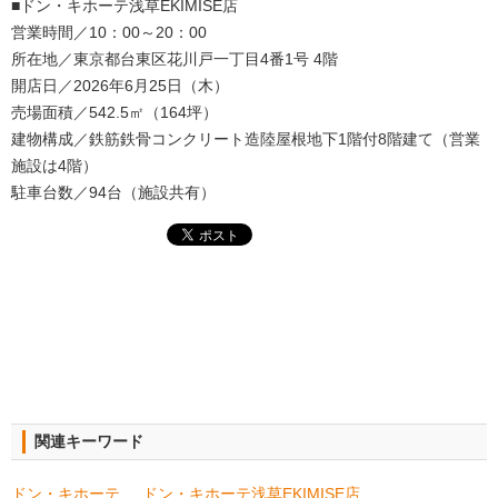
■ドン・キホーテ浅草EKIMISE店
営業時間／10：00～20：00
所在地／東京都台東区花川戸一丁目4番1号 4階
開店日／2026年6月25日（木）
売場面積／542.5㎡（164坪）
建物構成／鉄筋鉄骨コンクリート造陸屋根地下1階付8階建て（営業
施設は4階）
駐車台数／94台（施設共有）
関連キーワード
ドン・キホーテ
ドン・キホーテ浅草EKIMISE店