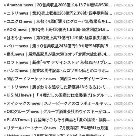
Amazon news｜2Q営業収益2006億ドル13.7％増/AWS36.8％％増が貢献
(2026.08.07)
ニトリnews｜第1Q売上収益2263億円2.3%減･四半期利益1.4％減
(2026.08.07)
ユニクロnews｜京都･河原町通りにグローバル旗艦店を11/6開設
(2026.08.07)
AOKI news｜第1Q売上高430億円1.6％減･経常利益54.6％減
(2026.08.07)
はるやまnews｜第1Q売上高71億円1.4％減･経常損失4億3800万円
(2026.08.07)
バローnews｜第１Q営業収益2434億円9.9％増/SM事業15.5％増と絶好調
(2026.08.07)
島忠news｜展示品家具が最大50％オフ｢倉庫大放出祭｣4店舗限定で開催
(2026.08.07)
ロフトnews｜新生｢モマ デザインストア 京都｣9/4リプレイスオープン
(2026.08.07)
ハンズnews｜創業50周年記念･ムロツヨシ氏とのコラボ企画｢ムロハンズ｣開催
(2026.08.07)
関西フードマーケットnews｜関西スーパーデイリーマート蒲生店8/7改装
(2026.08.07)
ニトリnews｜肌ざわりを追求した新寝具｢Nうるる｣シリーズを発売
(2026.08.07)
U.S.M.Hnews｜ ｢４種だしの国産むね塩唐揚げ｣をグループ610店で共同販促
(2026.08.07)
オイシックスnews｜スノーピークとのコラボミールキット8/13発売
(2026.08.07)
OICグループnews｜グループ酒造会社のウイスキーがコンペティション受賞
(2026.08.07)
PLANTnews｜お盆向けごちそう商品と｢夏の福袋・福得カート｣8/8から開催
(2026.08.07)
リテールパートナーズnews｜7月既存店1.5%増/41カ月連続増
(2026.08.07)