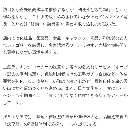
訪日客が過去最高水準で推移するなか、利便性と観光動線上という
強みを活かし、これまで取り込みきれていなかったインバウンド需
要、とりわけ “移動中の訪日客”の需要を取り込むのが狙いだ。
店内では化粧品、医薬品、食品、キャラクター商品、和雑貨など人
気カテゴリーを厳選し、多言語対応やわかりやすい売場で短時間で
も買物しやすい環境を整える。
土産ランキングコーナーの設置や、箸への名入れサービス（オープ
ン記念の期間限定）、免税利用者向けの無料ガチャ企画など、体験
要素を強化する。浅草らしい和の内装とあわせ、買物自体を旅の思
い出にする店舗づくりを進める。また、日本文化をテーマにしたイ
ベントも定期開催し、「買うだけでなく体験できる店」をアピール
していく。
浅草エリアでは、時短・体験型の浅草EKIMISE店と、品揃え重視の
「浅草店」の2店舗体制で多様なニーズに対応する。