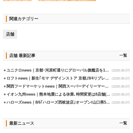
関連カテゴリー
店舗
店舗 最新記事
一覧
ユニクロnews｜京都･河原町通りにグローバル旗艦店を11/6開設
(2026.08.07)
ロフトnews｜新生｢モマ デザインストア 京都｣9/4リプレイスオープン
(2026.08.07)
関西フードマーケットnews｜関西スーパーデイリーマート蒲生店8/7改装
(2026.08.07)
イオン九州news｜熊本地震による休業､時間変更は8店舗(8/7時点)
(2026.08.07)
ハローズnews｜8/6｢ハローズ西岐波店｣オープン/山口県5店舗目
(2026.08.07)
最新ニュース
一覧