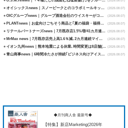
U.S.M.Hnews｜ ｢４種だしの国産むね塩唐揚げ｣をグループ610店で共同販促
(2026.08.07)
オイシックスnews｜スノーピークとのコラボミールキット8/13発売
(2026.08.07)
OICグループnews｜グループ酒造会社のウイスキーがコンペティション受賞
(2026.08.07)
PLANTnews｜お盆向けごちそう商品と｢夏の福袋・福得カート｣8/8から開催
(2026.08.07)
リテールパートナーズnews｜7月既存店1.5%増/41カ月連続増
(2026.08.07)
MrMax news｜7月既存店売上高1.6％減､2カ月連続マイナス
(2026.08.07)
イオン九州news｜熊本地震による休業､時間変更は8店舗(8/7時点)
(2026.08.07)
青山商事news｜6時間冷たさが持続｢ビジネス向けアイスベスト｣発売
(2026.08.07)
◆月刊商人舎 最新号◆
【特集】新店Marketing
(2026年