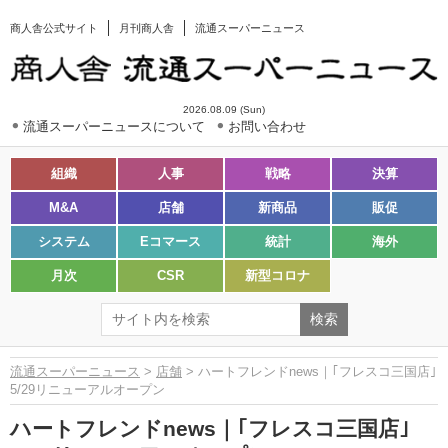
商人舎公式サイト
月刊商人舎
流通スーパーニュース
2026.08.09 (Sun)
流通スーパーニュースについて
お問い合わせ
組織
人事
戦略
決算
M&A
店舗
新商品
販促
システム
Eコマース
統計
海外
月次
CSR
新型コロナ
流通スーパーニュース
>
店舗
> ハートフレンドnews｜｢フレスコ三国店｣
5/29リニューアルオープン
ハートフレンドnews｜｢フレスコ三国店｣