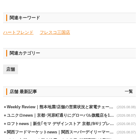
関連キーワード
ハートフレンド
フレスコ三国店
関連カテゴリー
店舗
店舗 最新記事
一覧
Weekly Review｜熊本地震/店舗の営業状況と家電チェーンの支援策
(2026.08.08)
ユニクロnews｜京都･河原町通りにグローバル旗艦店を11/6開設
(2026.08.07)
ロフトnews｜新生｢モマ デザインストア 京都｣9/4リプレイスオープン
(2026.08.07)
関西フードマーケットnews｜関西スーパーデイリーマート蒲生店8/7改装
(2026.08.07)