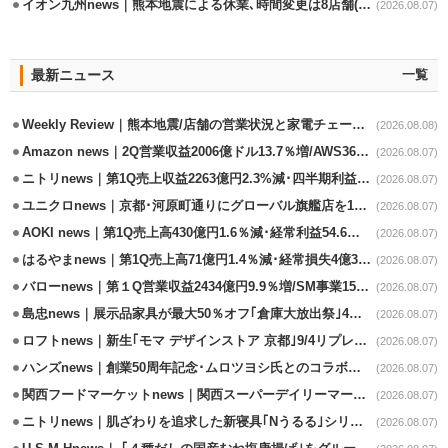
イオン九州news｜熊本地震による休業､時間変更は8店舗(8/7時点)
(2026.08.07)
最新ニュース
一覧
Weekly Review｜熊本地震/店舗の営業状況と家電チェーンの支援策
(2026.08.08)
Amazon news｜2Q営業収益2006億ドル13.7％増/AWS36.8％％増が貢献
(2026.08.07)
ニトリnews｜第1Q売上収益2263億円2.3%減･四半期利益1.4％減
(2026.08.07)
ユニクロnews｜京都･河原町通りにグローバル旗艦店を11/6開設
(2026.08.07)
AOKI news｜第1Q売上高430億円1.6％減･経常利益54.6％減
(2026.08.07)
はるやまnews｜第1Q売上高71億円1.4％減･経常損失4億3800万円
(2026.08.07)
バローnews｜第１Q営業収益2434億円9.9％増/SM事業15.5％増と絶好調
(2026.08.07)
島忠news｜展示品家具が最大50％オフ｢倉庫大放出祭｣4店舗限定で開催
(2026.08.07)
ロフトnews｜新生｢モマ デザインストア 京都｣9/4リプレイスオープン
(2026.08.07)
ハンズnews｜創業50周年記念･ムロツヨシ氏とのコラボ企画｢ムロハンズ｣開催
(2026.08.07)
関西フードマーケットnews｜関西スーパーデイリーマート蒲生店8/7改装
(2026.08.07)
ニトリnews｜肌ざわりを追求した新寝具｢Nうるる｣シリーズを発売
(2026.08.07)