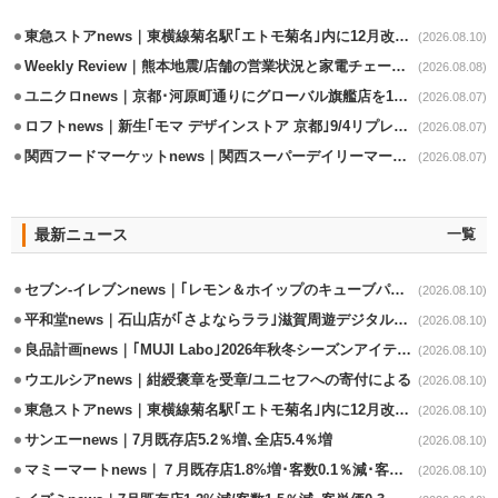
東急ストアnews｜東横線菊名駅｢エトモ菊名｣内に12月改装オープン
(2026.08.10)
Weekly Review｜熊本地震/店舗の営業状況と家電チェーンの支援策
(2026.08.08)
ユニクロnews｜京都･河原町通りにグローバル旗艦店を11/6開設
(2026.08.07)
ロフトnews｜新生｢モマ デザインストア 京都｣9/4リプレイスオープン
(2026.08.07)
関西フードマーケットnews｜関西スーパーデイリーマート蒲生店8/7改装
(2026.08.07)
最新ニュース
一覧
セブン-イレブンnews｜｢レモン＆ホイップのキューブパン｣8/11発売
(2026.08.10)
平和堂news｜石山店が｢さよならララ｣滋賀周遊デジタルラリースポットに選定
(2026.08.10)
良品計画news｜｢MUJI Labo｣2026年秋冬シーズンアイテム発売
(2026.08.10)
ウエルシアnews｜紺綬褒章を受章/ユニセフへの寄付による
(2026.08.10)
東急ストアnews｜東横線菊名駅｢エトモ菊名｣内に12月改装オープン
(2026.08.10)
サンエーnews｜7月既存店5.2％増､全店5.4％増
(2026.08.10)
マミーマートnews｜７月既存店1.8%増･客数0.1％減･客単価1.9％増
(2026.08.10)