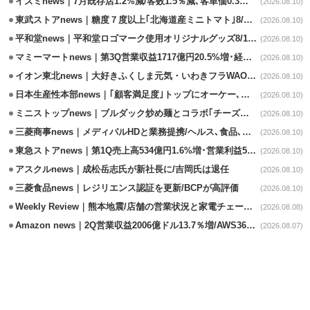
イズミnews｜7月既存店1.2%減/客数1.5％減､客単価0.3％増
(2026.08.10)
東武ストアnews｜糖度７度以上｢北海道産ミニトマト｣8/11販売
(2026.08.10)
平和堂news｜平和堂ロゴマーク使用オリジナルグッズ8/10販売開始
(2026.08.10)
マミーマートnews｜第3Q営業収益1717億円20.5%増･経常利益3.6%増
(2026.08.10)
イオン東北news｜大好きふくしま元気・いわきフラWAONの利用金額一部寄付
(2026.08.10)
日本生産性本部news｜｢顧客満足度｣トップにオーケー､コスモス薬品など選出
(2026.08.10)
ミニストップnews｜ブルダック炒め麺とコラボ｢チーズハットグ｣8/7発売
(2026.08.10)
三菱商事news｜メディパルHDと業務提携/ヘルス､食品､日用品で協業
(2026.08.10)
東急ストアnews｜第1Q売上高534億円1.6%増･営業利益5億円13.3%減
(2026.08.10)
アスクルnews｜成松岳志氏が新社長に/吉岡氏は退任
(2026.08.10)
三菱食品news｜レジリエンス認証を更新/BCPが高評価
(2026.08.10)
Weekly Review｜熊本地震/店舗の営業状況と家電チェーンの支援策
(2026.08.08)
Amazon news｜2Q営業収益2006億ドル13.7％増/AWS36.8％％増が貢献
(2026.08.07)