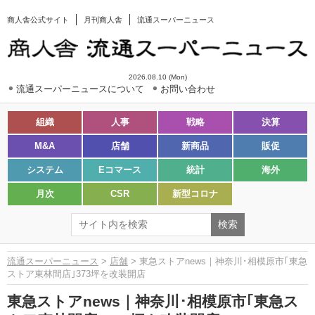
商人舎公式サイト
月刊商人舎
流通スーパーニュース
2026.08.10 (Mon)
流通スーパーニュースについて
お問い合わせ
組織
人事
戦略
決算
M&A
店舗
新商品
販促
システム
Eコマース
統計
海外
月次
CSR
新型コロナ
流通スーパーニュース
>
店舗
> 東急ストアnews｜神奈川･相模原市｢東急
ストア東林間店｣373坪を改装開店
東急ストアnews｜神奈川･相模原市｢東急ス