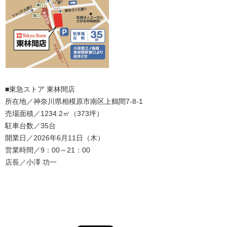
■東急ストア 東林間店
所在地／神奈川県相模原市南区上鶴間7‐8‐1
売場面積／1234.2㎡（373坪）
駐車台数／35台
開業日／2026年6月11日（木）
営業時間／9：00～21：00
店長／小澤 功一