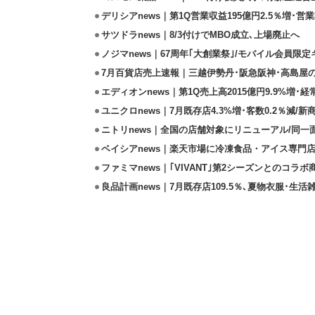
デリシアnews｜第1Q営業収益195億円2.5％増･営業
サツドラnews｜8/3付けでMBO成立､上場廃止へ
ノジマnews｜67周年｢大創業祭｣/モバイル会員限
7月百貨店売上速報｜三越伊勢丹･阪急阪神･高島屋
エディオンnews｜第1Q売上高2015億円9.9%増･経常
ユニクロnews｜7月既存店4.3%増･客数0.2％減/
ニトリnews｜全国の店舗対象にリニューアル/同一
ベイシアnews｜楽天市場に冷凍食品・アイス専門店
ファミマnews｜｢VIVANT｣第2シーズンとのコラボ商
良品計画news｜7月既存店109.5％､夏物衣服･生活