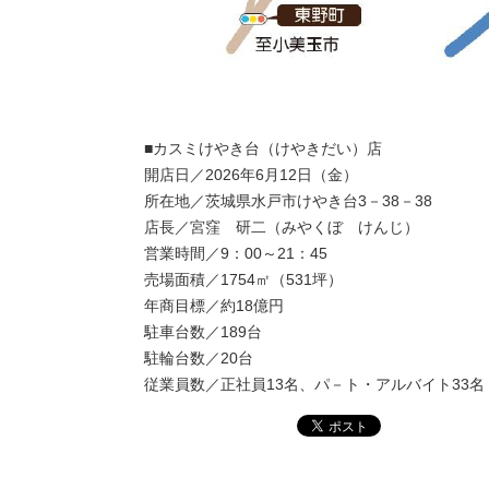
■カスミけやき台（けやきだい）店
開店日／2026年6月12日（金）
所在地／茨城県水戸市けやき台3－38－38
店長／宮窪 研二（みやくぼ けんじ）
営業時間／9：00～21：45
売場面積／1754㎡（531坪）
年商目標／約18億円
駐車台数／189台
駐輪台数／20台
従業員数／正社員13名、パ－ト・アルバイト33