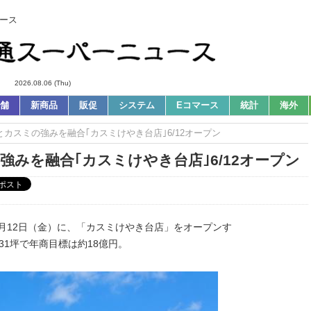
ース
2026.08.06 (Thu)
舗
新商品
販促
システム
Eコマース
統計
海外
ブとカスミの強みを融合｢カスミけやき台店｣6/12オープン
強みを融合｢カスミけやき台店｣6/12オープン
6月12日（金）に、「カスミけやき台店」をオープンす
31坪で年商目標は約18億円。