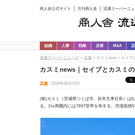
商人舎公式サイト
月刊商人舎
流通スーパーニュ
組織
人事
戦略
決算
M&A
店
流通スーパーニュース
>
店舗
> カスミnews｜セイ
カスミnews｜セイブとカスミの
店舗
／
2026年06月10日
(株)カスミ（茨城県つくば市、折本文孝社長）は
る。2㎞商圏内には7897世帯を有する。売場面積5