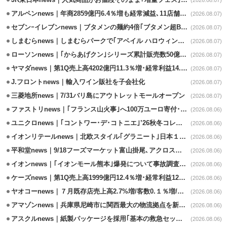
JR東日本news｜人気商品がお値段そのまま｢増量フェス｣8/18から開催
(2026.08.07)
アルペンnews｜年商2859億円6.4％増も経常減益､11店舗出店、4店閉鎖
(2026.08.07)
セブンｰイレブンnews｜ブタメンの麺約4倍｢ブタメン超BIG｣8/11から限定発売
(2026.08.07)
しまむらnews｜しまむらパークで｢アベイル ハロウィンじゅんびフェア｣開催
(2026.08.07)
ローソンnews｜｢からあげクン｣シリーズ累計販売数50億食突破
(2026.08.07)
ヤマダnews｜第1Q売上高4202億円11.3％増･経常利益14.5％増
(2026.08.07)
J.フロントnews｜輸入ワイン販社を子会社化
(2026.08.07)
三菱地所news｜7/31バリ島にアウトレットモールオープン
(2026.08.07)
ファストリnews｜｢フランス山火事｣へ100万ユーロ寄付･衣料5万点も提供
(2026.08.06)
ユニクロnews｜｢コントワー･デ･コトニエ｣’26秋冬コレクション8/28発売
(2026.08.06)
イオンリテールnews｜北欧スタイル｢グラニート｣日本１号店を自由が丘に開業
(2026.08.06)
平和堂news｜9/18フーズマーケット富山掛尾､アクロスプラザ内に出店
(2026.08.06)
イオンnews｜｢イオンモール熊本｣爆発について事故調査委員会設置
(2026.08.06)
ケーズnews｜第1Q売上高1999億円12.4％増･経常利益125.0%増
(2026.08.06)
ヤオコーnews｜７月既存店売上高2.7%増/客数0.１％増/客単価2.6％増
(2026.08.06)
アマゾンnews｜兵庫県尼崎市に関西最大の物流拠点を新設・市内2拠点目
(2026.08.06)
アスクルnews｜紙製パッケージを採用｢基本の救急セット｣8/5発売
(2026.08.06)