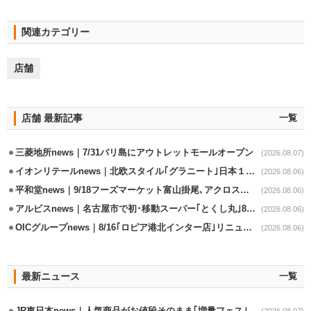
関連カテゴリー
店舗
店舗 最新記事
一覧
三菱地所news｜7/31バリ島にアウトレットモールオープン
(2026.08.07)
イオンリテールnews｜北欧スタイル｢グラニート｣日本１号店を自由が丘に開業
(2026.08.06)
平和堂news｜9/18フーズマーケット富山掛尾､アクロスプラザ内に出店
(2026.08.06)
アルビスnews｜名古屋市で初･移動スーパー｢とくし丸｣8/4運行開始
(2026.08.06)
OICグループnews｜8/16｢ロピア港北インター店｣リニューアル/食品売場拡大
(2026.08.06)
最新ニュース
一覧