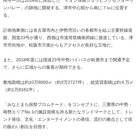
同モールは2016年に閉店した「イオン津南ショッピングセンターサ
ンバレー」の跡地に開発する。津市中心部から南に７㎞に位置す
る。
計画地東側には名古屋市内と伊勢湾沿いの各都市を結ぶ主要幹線道
路、国道23号が通り、西側は市道塔世橋南郊線に接道している。津
市市街地や、松阪市方面からもアクセスが良好な立地だ。
また、2018年度には国道23号中勢バイパスが鈴鹿市まで開通予定
で、さらに広域からの集客が期待できる。
敷地面積は約10万8000㎡（約3万2727坪）、総賃貸面積は約６万㎡
（約1万8181坪）。
「みなとまち祝祭プロムナード」をコンセプトに、三重県の中勢・
南勢エリアNo.1の施設規模を誇る新たなランドマークとして、トレ
ンド発信、文化・エンターテイメントの発信、流行の拠点として街
の賑わい創出を目指す。