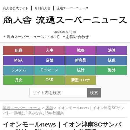
商人舎公式サイト
月刊商人舎
流通スーパーニュース
2026.08.07 (Fri)
流通スーパーニュースについて
お問い合わせ
組織
人事
戦略
決算
M&A
店舗
新商品
販促
システム
Eコマース
統計
海外
月次
CSR
新型コロナ
流通スーパーニュース
>
店舗
> イオンモールnews｜イオン津南SCサン
バレー跡地に｢津みなみ｣18年秋開業
イオンモールnews｜イオン津南SCサンバ