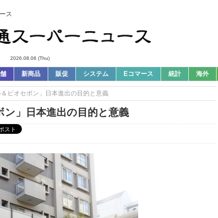
ース
2026.08.06 (Thu)
舗
新商品
販促
システム
Eコマース
統計
海外
ル＆ビオセボン」日本進出の目的と意義
ボン」日本進出の目的と意義