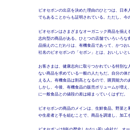
ビオセボンの出店を決めた理由のひとつは、日本
でもあることからも証明されている。ただし、今
ビオセボンはさまざまなオーガニック商品を揃え
志向型の商品がある。ひとつの店舗でいろいろな
品揃えのこだわりは、有機食品であって、かつお
社名のビオセボンの「セボン」とは、おいしいと
お客さまは、健康志向に取りつかれている特別な
ない商品を求めている一般の人たちだ。自分の体
える人。有機食品は割高となるので、購買能力の
しかし、今後、有機食品の販売ボリュームが増え
に一般食品との値段の差は縮まっていくはずだ。
ビオセボンの商品のメインは、生鮮食品。野菜と
や生産者と手を組むことで、商品を調達し、加工
ビオセボンは8年の歴史しかない若い会社だ。オー