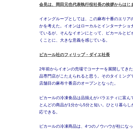
会見は、岡田元也代表執行役社長の挨拶からはじ
イオングループとしては、この麻布十番のエリア
かを考えた。イオンはローカルとインターナショ
ているが、そんなイオンにとって、ピカールとビ
くことに、大きな意義を感じている。
ピカール社のフィリップ・ダイエ社長
2年前からイオンの売場でコーナーを展開してき
品専門店がこたえられると思う。そのタイミング
店舗目の麻布十番店のオープンとなった。
ピカールの冷凍食品は品揃えがバラエティに富ん
とんどの商品が1分から5分と短い。ひとり暮ら
応できる。
ピカールの冷凍商品は、4つのノウハウが柱にな