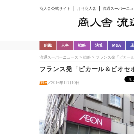
商人舎公式サイト
月刊商人舎
流通スーパーニュ
組織
人事
戦略
決算
M&A
店
流通スーパーニュース
>
戦略
> フランス発「ピカー
フランス発「ピカール＆ビオセ
戦略
／
2016年12月10日