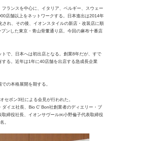
。フランスを中心に、イタリア、ベルギー、スウェー
00店舗以上をネットワークする。日本進出は2014年
ー化され、その後、イオンスタイルの新店・改装店に順
オープンした東京・青山骨董通り店。今回の麻布十番店
ットで、日本へは初出店となる。創業8年だが、すで
を有する。近年は1年に40店舗を出店する急成長企業
場での本格展開を期する。
オセボン3社による会見が行われた。
ップ・ダイエ社長、Bio C’ Bon社創業者のディエリー・ブ
表取締役社長、イオンサヴール㈱小野倫子代表取締役
5名。