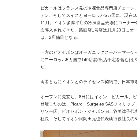
ピカールはフランス発の冷凍食品専門店チェーン
デン、そしてスイスとヨーロッパ5カ国に、現在10
11月。イオン多摩平店の冷凍食品売場にコーナ
次導入されてきた。路面店1号店は11月23日に
は、2店舗目となる。
一方のビオセボンはオーガニックスーパーマーケ
にヨーロッパ5カ国で140店舗(出店予定を含む)
だ。
両者ともにイオンとのライセンス契約で、日本市
オープンに先立ち、8日にはイオン、ピカール、ビ
登壇したのは、Picard Surgeles SASフィリ
リソー氏、ビオセボン・ジャポン㈱土谷美津子代
社長、そしてイオン㈱岡田元也代表執行役社長の