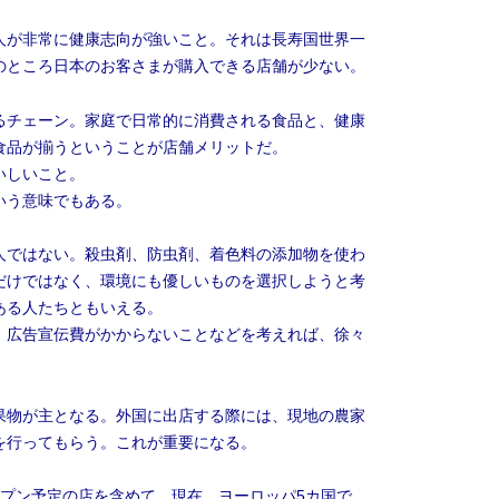
人が非常に健康志向が強いこと。それは長寿国世界一
のところ日本のお客さまが購入できる店舗が少ない。
るチェーン。家庭で日常的に消費される食品と、健康
食品が揃うということが店舗メリットだ。
いしいこと。
いう意味でもある。
人ではない。殺虫剤、防虫剤、着色料の添加物を使わ
だけではなく、環境にも優しいものを選択しようと考
ある人たちともいえる。
、広告宣伝費がかからないことなどを考えれば、徐々
果物が主となる。外国に出店する際には、現地の農家
を行ってもらう。これが重要になる。
プン予定の店を含めて、現在、ヨーロッパ5カ国で