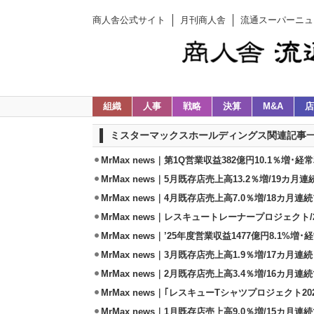
商人舎公式サイト
月刊商人舎
流通スーパーニュ
組織
人事
戦略
決算
M&A
店
ミスターマックスホールディングス関連記事
MrMax news｜第1Q営業収益382億円10.1％増･経常
MrMax news｜5月既存店売上高13.2％増/19カ月
MrMax news｜4月既存店売上高7.0％増/18カ月連
MrMax news｜レスキュートレーナープロジェクト/
MrMax news｜’25年度営業収益1477億円8.1%増･
MrMax news｜3月既存店売上高1.9％増/17カ月連続
MrMax news｜2月既存店売上高3.4％増/16カ月連
MrMax news｜｢レスキューTシャツプロジェクト202
MrMax news｜1月既存店売上高9.0％増/15カ月連