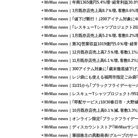
MrMax news｜年商1365億円5.4%増･経常利益30.0
MrMax news｜3月既存店売上高8.7％増､客数0.
MrMax news｜｢値下げ断行！｣200アイテム対象に
MrMax news｜｢レスキューTシャツプロジェクト202
MrMax news｜1月既存店売上高5.2％増､客数0.2
MrMax news｜第3Q営業収益1019億円5.0％増･経常
MrMax news｜12月既存店売上高7.5％増､客数1.1
MrMax news｜11月既存店売上高6.1％増､客数0.2
MrMax news｜300アイテム対象に｢歳末徹底値下げ｣
MrMax news｜レジ袋にも使える福岡市指定ごみ袋｢
MrMax news｜11/21から｢ブラックフライデーセー
MrMax news｜レスキューTシャツプロジェクト/9
MrMax news｜｢即配サービス｣10/30春日市・大
MrMax news｜10月既存店売上高0.1％減､客数3.3
MrMax news｜オンライン限定｢ブラックフライデ
MrMax news｜ディスカウントストア｢MrMaxサンリ
MrMax news｜筆頭株主の異動発表/グループの