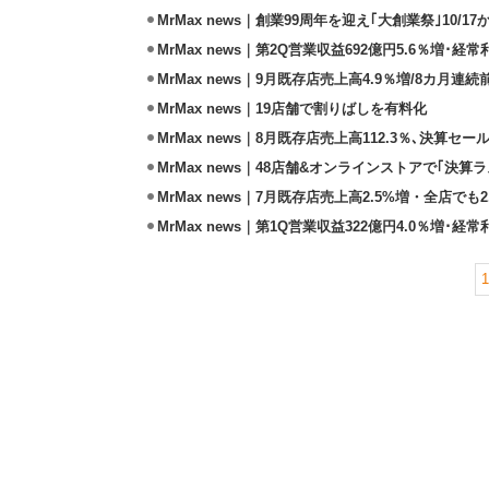
MrMax news｜創業99周年を迎え｢大創業祭｣10/1
MrMax news｜第2Q営業収益692億円5.6％増･経
MrMax news｜9月既存店売上高4.9％増/8カ月連
MrMax news｜19店舗で割りばしを有料化
MrMax news｜8月既存店売上高112.3％､決算
MrMax news｜48店舗&オンラインストアで｢決算ラ
MrMax news｜7月既存店売上高2.5%増・全店でも2
MrMax news｜第1Q営業収益322億円4.0％増･経常
1