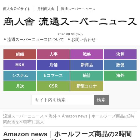
商人舎公式サイト
月刊商人舎
流通スーパーニュース
2026.08.08 (Sat)
流通スーパーニュースについて
お問い合わせ
組織
人事
戦略
決算
M&A
店舗
新商品
販促
システム
Eコマース
統計
海外
月次
CSR
新型コロナ
流通スーパーニュース
>
海外
> Amazon news｜ホールフーズ商品の2時
間配送を30都市に拡大
Amazon news｜ホールフーズ商品の2時間