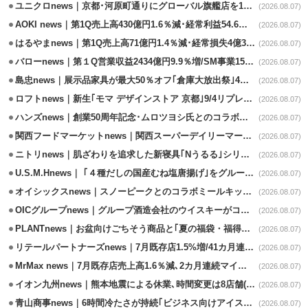
ユニクロnews｜京都･河原町通りにグローバル旗艦店を11/6開設
(2026.08.07)
AOKI news｜第1Q売上高430億円1.6％減･経常利益54.6％減
(2026.08.07)
はるやまnews｜第1Q売上高71億円1.4％減･経常損失4億3800万円
(2026.08.07)
バローnews｜第１Q営業収益2434億円9.9％増/SM事業15.5％増と絶好調
(2026.08.07)
島忠news｜展示品家具が最大50％オフ｢倉庫大放出祭｣4店舗限定で開催
(2026.08.07)
ロフトnews｜新生｢モマ デザインストア 京都｣9/4リプレイスオープン
(2026.08.07)
ハンズnews｜創業50周年記念･ムロツヨシ氏とのコラボ企画｢ムロハンズ｣開催
(2026.08.07)
関西フードマーケットnews｜関西スーパーデイリーマート蒲生店8/7改装
(2026.08.07)
ニトリnews｜肌ざわりを追求した新寝具｢Nうるる｣シリーズを発売
(2026.08.07)
U.S.M.Hnews｜ ｢４種だしの国産むね塩唐揚げ｣をグループ610店で共同販促
(2026.08.07)
オイシックスnews｜スノーピークとのコラボミールキット8/13発売
(2026.08.07)
OICグループnews｜グループ酒造会社のウイスキーがコンペティション受賞
(2026.08.07)
PLANTnews｜お盆向けごちそう商品と｢夏の福袋・福得カート｣8/8から開催
(2026.08.07)
リテールパートナーズnews｜7月既存店1.5%増/41カ月連続増
(2026.08.07)
MrMax news｜7月既存店売上高1.6％減､2カ月連続マイナス
(2026.08.07)
イオン九州news｜熊本地震による休業､時間変更は8店舗(8/7時点)
(2026.08.07)
青山商事news｜6時間冷たさが持続｢ビジネス向けアイスベスト｣発売
(2026.08.07)