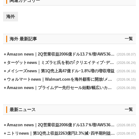
関連カテゴリー
海外
海外 最新記事
一覧
Amazon news｜2Q営業収益2006億ドル13.7％増/AWS36.8％％増が貢献
(2026.08.07)
ターゲットnews｜ミズラヒ氏を初の｢クリエイティブ･ディレクター｣に起用
(2026.06.24)
メイシーズnews｜第1Q売上高47億ドル･1.8%増の増収増益
(2026.06.16)
ウォルマートnews｜Walmart.comを海外顧客に開放/メキシコへ配送開始
(2026.06.15)
Amazon news｜プライムデー先行セール始動/幅広いカテゴリーで割引き
(2026.06.09)
最新ニュース
一覧
Amazon news｜2Q営業収益2006億ドル13.7％増/AWS36.8％％増が貢献
(2026.08.07)
ニトリnews｜第1Q売上収益2263億円2.3%減･四半期利益1.4％減
(2026.08.07)