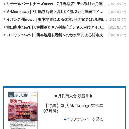
リテールパートナーズnews｜7月既存店1.5%増/41カ月連続増
(2026.08.07)
MrMax news｜7月既存店売上高1.6％減､2カ月連続マイナス
(2026.08.07)
イオン九州news｜熊本地震による休業､時間変更は8店舗(8/7時点)
(2026.08.07)
青山商事news｜6時間冷たさが持続｢ビジネス向けアイスベスト｣発売
(2026.08.07)
ローソンnews｜｢熊本地震｣/店舗への散水車による給水支援を開始
(2026.08.07)
◆月刊商人舎 最新号◆
【特集】新店Marketing
(2026年
07月号)
バックナンバーを見る