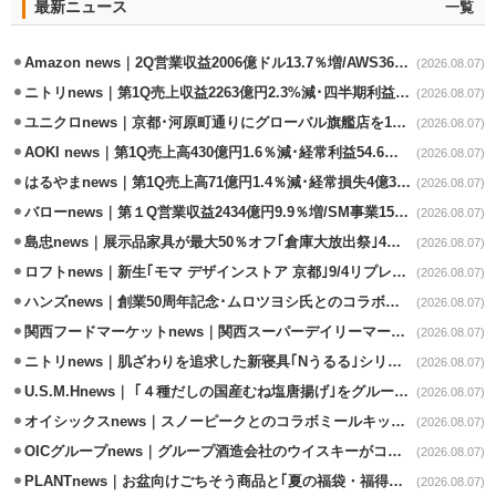
最新ニュース
一覧
Amazon news｜2Q営業収益2006億ドル13.7％増/AWS36.8％％増が貢献
(2026.08.07)
ニトリnews｜第1Q売上収益2263億円2.3%減･四半期利益1.4％減
(2026.08.07)
ユニクロnews｜京都･河原町通りにグローバル旗艦店を11/6開設
(2026.08.07)
AOKI news｜第1Q売上高430億円1.6％減･経常利益54.6％減
(2026.08.07)
はるやまnews｜第1Q売上高71億円1.4％減･経常損失4億3800万円
(2026.08.07)
バローnews｜第１Q営業収益2434億円9.9％増/SM事業15.5％増と絶好調
(2026.08.07)
島忠news｜展示品家具が最大50％オフ｢倉庫大放出祭｣4店舗限定で開催
(2026.08.07)
ロフトnews｜新生｢モマ デザインストア 京都｣9/4リプレイスオープン
(2026.08.07)
ハンズnews｜創業50周年記念･ムロツヨシ氏とのコラボ企画｢ムロハンズ｣開催
(2026.08.07)
関西フードマーケットnews｜関西スーパーデイリーマート蒲生店8/7改装
(2026.08.07)
ニトリnews｜肌ざわりを追求した新寝具｢Nうるる｣シリーズを発売
(2026.08.07)
U.S.M.Hnews｜ ｢４種だしの国産むね塩唐揚げ｣をグループ610店で共同販促
(2026.08.07)
オイシックスnews｜スノーピークとのコラボミールキット8/13発売
(2026.08.07)
OICグループnews｜グループ酒造会社のウイスキーがコンペティション受賞
(2026.08.07)
PLANTnews｜お盆向けごちそう商品と｢夏の福袋・福得カート｣8/8から開催
(2026.08.07)