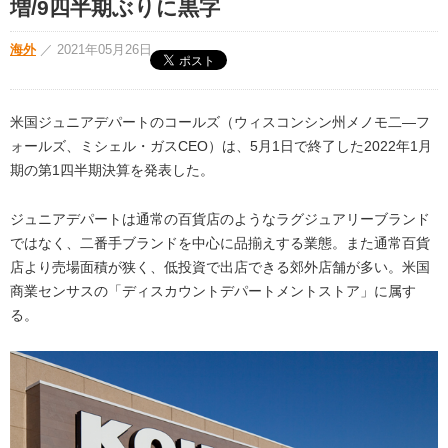
増/9四半期ぶりに黒字
海外
／
2021年05月26日
米国ジュニアデパートのコールズ（ウィスコンシン州メノモ二―フ
ォールズ、ミシェル・ガスCEO）は、5月1日で終了した2022年1月
期の第1四半期決算を発表した。
ジュニアデパートは通常の百貨店のようなラグジュアリーブランド
ではなく、二番手ブランドを中心に品揃えする業態。また通常百貨
店より売場面積が狭く、低投資で出店できる郊外店舗が多い。米国
商業センサスの「ディスカウントデパートメントストア」に属す
る。