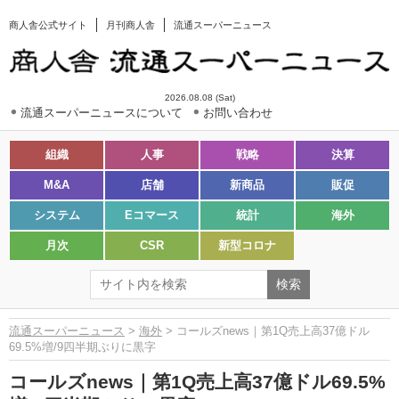
商人舎公式サイト
月刊商人舎
流通スーパーニュース
2026.08.08 (Sat)
流通スーパーニュースについて
お問い合わせ
組織
人事
戦略
決算
M&A
店舗
新商品
販促
システム
Eコマース
統計
海外
月次
CSR
新型コロナ
流通スーパーニュース
>
海外
> コールズnews｜第1Q売上高37億ドル
69.5%増/9四半期ぶりに黒字
コールズnews｜第1Q売上高37億ドル69.5%