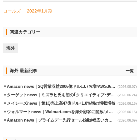
コールズ
2022年1月期
関連カテゴリー
海外
海外 最新記事
一覧
Amazon news｜2Q営業収益2006億ドル13.7％増/AWS36.8％％増が貢献
(2026.08.07)
ターゲットnews｜ミズラヒ氏を初の｢クリエイティブ･ディレクター｣に起用
(2026.06.24)
メイシーズnews｜第1Q売上高47億ドル･1.8%増の増収増益
(2026.06.16)
ウォルマートnews｜Walmart.comを海外顧客に開放/メキシコへ配送開始
(2026.06.15)
Amazon news｜プライムデー先行セール始動/幅広いカテゴリーで割引き
(2026.06.09)