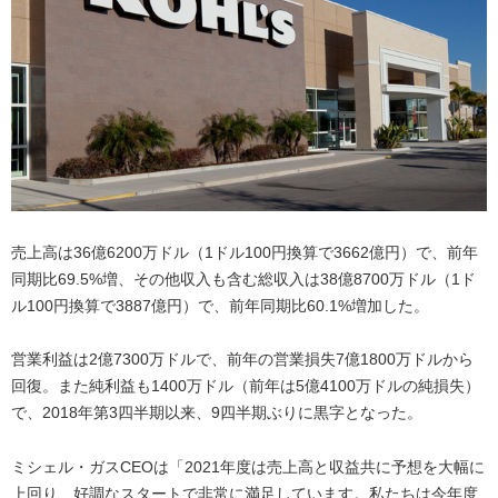
売上高は36億6200万ドル（1ドル100円換算で3662億円）で、前年
同期比69.5%増、その他収入も含む総収入は38億8700万ドル（1ド
ル100円換算で3887億円）で、前年同期比60.1%増加した。
営業利益は2億7300万ドルで、前年の営業損失7億1800万ドルから
回復。また純利益も1400万ドル（前年は5億4100万ドルの純損失）
で、2018年第3四半期以来、9四半期ぶりに黒字となった。
ミシェル・ガスCEOは「2021年度は売上高と収益共に予想を大幅に
上回り、好調なスタートで非常に満足しています。私たちは今年度