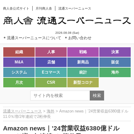
商人舎公式サイト
月刊商人舎
流通スーパーニュース
2026.08.08 (Sat)
流通スーパーニュースについて
お問い合わせ
組織
人事
戦略
決算
M&A
店舗
新商品
販促
システム
Eコマース
統計
海外
月次
CSR
新型コロナ
流通スーパーニュース
>
海外
> Amazon news｜’24営業収益6380億ドル
11.0％増/2年連続で2桁伸長
Amazon news｜’24営業収益6380億ドル