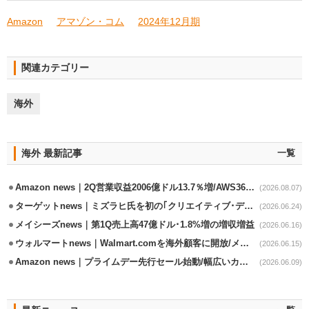
Amazon
アマゾン・コム
2024年12月期
関連カテゴリー
海外
海外 最新記事
一覧
Amazon news｜2Q営業収益2006億ドル13.7％増/AWS36.8％％増が貢献
(2026.08.07)
ターゲットnews｜ミズラヒ氏を初の｢クリエイティブ･ディレクター｣に起用
(2026.06.24)
メイシーズnews｜第1Q売上高47億ドル･1.8%増の増収増益
(2026.06.16)
ウォルマートnews｜Walmart.comを海外顧客に開放/メキシコへ配送開始
(2026.06.15)
Amazon news｜プライムデー先行セール始動/幅広いカテゴリーで割引き
(2026.06.09)