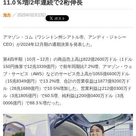
11.0％増/2年連続で2桁伸長
海外
／
2025年02月13日
アマゾン・コム（ワシントン州シアトル市、アンディ・ジャシー
CEO）が2024年12月期の通期決算を発表した。
第4四半期（10月～12月）の商品売上高は822億2600万ドル（1ドル
150円換算で12兆3339億円）で前年同期比7.2%増、アマゾン・ウェ
ブ・サービス（AWS）などのサービス売上高が1055億6600万ドル
（15兆8349億円）で13.2%増、合計の営業収益は1877億9200万ド
ル（28兆1688億円）で10.5%増加した。営業利益は212億0300万ド
ル（3兆1805億円）で60.5増、純利益は200億0400万ドル（3兆
0006億円）で88.3％増だった。