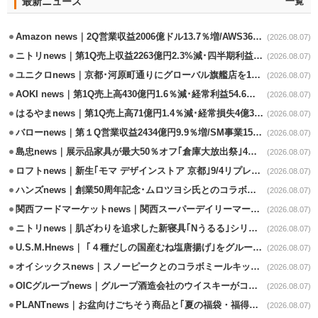
最新ニュース
一覧
Amazon news｜2Q営業収益2006億ドル13.7％増/AWS36.8％％増が貢献
(2026.08.07)
ニトリnews｜第1Q売上収益2263億円2.3%減･四半期利益1.4％減
(2026.08.07)
ユニクロnews｜京都･河原町通りにグローバル旗艦店を11/6開設
(2026.08.07)
AOKI news｜第1Q売上高430億円1.6％減･経常利益54.6％減
(2026.08.07)
はるやまnews｜第1Q売上高71億円1.4％減･経常損失4億3800万円
(2026.08.07)
バローnews｜第１Q営業収益2434億円9.9％増/SM事業15.5％増と絶好調
(2026.08.07)
島忠news｜展示品家具が最大50％オフ｢倉庫大放出祭｣4店舗限定で開催
(2026.08.07)
ロフトnews｜新生｢モマ デザインストア 京都｣9/4リプレイスオープン
(2026.08.07)
ハンズnews｜創業50周年記念･ムロツヨシ氏とのコラボ企画｢ムロハンズ｣開催
(2026.08.07)
関西フードマーケットnews｜関西スーパーデイリーマート蒲生店8/7改装
(2026.08.07)
ニトリnews｜肌ざわりを追求した新寝具｢Nうるる｣シリーズを発売
(2026.08.07)
U.S.M.Hnews｜ ｢４種だしの国産むね塩唐揚げ｣をグループ610店で共同販促
(2026.08.07)
オイシックスnews｜スノーピークとのコラボミールキット8/13発売
(2026.08.07)
OICグループnews｜グループ酒造会社のウイスキーがコンペティション受賞
(2026.08.07)
PLANTnews｜お盆向けごちそう商品と｢夏の福袋・福得カート｣8/8から開催
(2026.08.07)