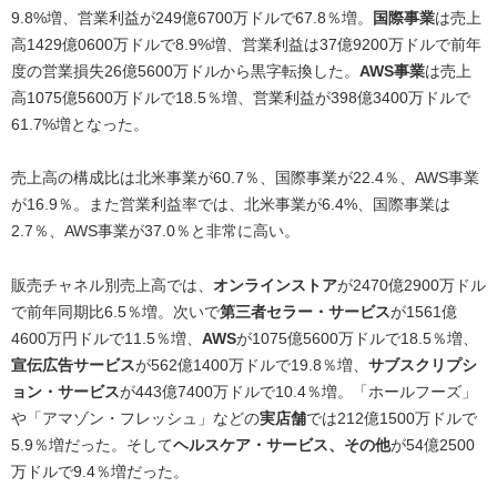
9.8%増、営業利益が249億6700万ドルで67.8％増。
国際事業
は売上
高1429億0600万ドルで8.9%増、営業利益は37億9200万ドルで前年
度の営業損失26億5600万ドルから黒字転換した。
AWS事業
は売上
高1075億5600万ドルで18.5％増、営業利益が398億3400万ドルで
61.7%増となった。
売上高の構成比は北米事業が60.7％、国際事業が22.4％、AWS事業
が16.9％。また営業利益率では、北米事業が6.4%、国際事業は
2.7％、AWS事業が37.0％と非常に高い。
販売チャネル別売上高では、
オンラインストア
が2470億2900万ドル
で前年同期比6.5％増。次いで
第三者セラー・サービス
が1561億
4600万円ドルで11.5％増、
AWS
が1075億5600万ドルで18.5％増、
宣伝広告サービス
が562億1400万ドルで19.8％増、
サブスクリプシ
ョン・サービス
が443億7400万ドルで10.4％増。「ホールフーズ」
や「アマゾン・フレッシュ」などの
実店舗
では212億1500万ドルで
5.9％増だった。そして
ヘルスケア・サービス、その他
が54億2500
万ドルで9.4％増だった。