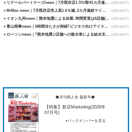
リテールパートナーズnews｜7月既存店1.5%増/41カ月連続増
(2026.08.07)
MrMax news｜7月既存店売上高1.6％減､2カ月連続マイナス
(2026.08.07)
イオン九州news｜熊本地震による休業､時間変更は8店舗(8/7時点)
(2026.08.07)
青山商事news｜6時間冷たさが持続｢ビジネス向けアイスベスト｣発売
(2026.08.07)
ローソンnews｜｢熊本地震｣/店舗への散水車による給水支援を開始
(2026.08.07)
◆月刊商人舎 最新号◆
【特集】新店Marketing
(2026年
07月号)
バックナンバーを見る