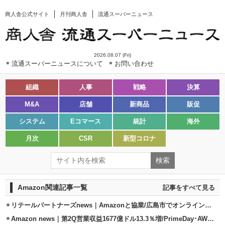
商人舎公式サイト
月刊商人舎
流通スーパーニュース
2026.08.07 (Fri)
流通スーパーニュースについて
お問い合わせ
組織
人事
戦略
決算
M&A
店舗
新商品
販促
システム
Eコマース
統計
海外
月次
CSR
新型コロナ
Amazon関連記事一覧
記事をすべて見る
リテールパートナーズnews｜Amazonと協業/広島市でオンライン販売開始
Amazon news｜第2Q営業収益1677億ドル13.3％増/PrimeDay･AWS好調