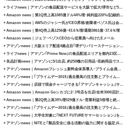
ライフnews｜アマゾンの食品配送サービスを大阪で拡大/堺市など5市追加
Amazon news｜第1Q売上高1085億ドル44%増･純利益220%/記録的伸長
Amazon news｜AWSのジャシー氏がCEO昇格/創業者ベゾス氏は会長就任
Amazon news｜第4Q売上高1256億･43.6％増/通期3861億･37.6％増
Amazon news｜ジェフ･ベゾスCEOから従業員へ向けたEメール
アマゾンnews｜大阪エリア配送4拠点目｢堺デリバリーステーション｣開設
ライフnews｜アマゾン｢Prime Now｣の食品配送エリアを都内23区に拡大
良品計画news｜アマゾンに5/1出店､約250種の日用品･収納用品でスタート
アマゾンnews｜Amazonフレッシュ新料金体系導入･プライム会員も利用可能
アマゾンnews｜｢プライムデー2019｣過去最高の注文数とプライム会員数
アマゾンnews｜店頭で現金チャージできる｢アマゾンキャッシュ｣サービス開始
Amazon news｜Amazon Goシカゴに2･3号店を出店/全米3000店計画？
Amazon news｜第2Q売上高39%増529億ドル･営業利益5倍増と絶好調
アマゾンnews｜｢プライムデー2018｣過去最高の注文数とプライム会員数
アマゾンnews｜大学生対象に｢NEXT FUTUREサマーセッション｣を実施
アマゾンnews｜NITEと｢製品安全に係る活動の協力に関する協定｣6/13締結