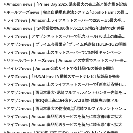
Amazon news｜｢Prime Day 2025｣過去最大の売上高と販売量を記録
ホールフーズnews｜完全自動垂直農法システム｢Opollo Farm｣の野菜を販売
ライフnews｜Amazon上ライフネットスーパーで2/28～3/5最大半額セール
Amazon news｜’24営業収益6380億ドル11.0％増/2年連続で2桁伸長
ライフnews｜アマゾンネットスーパーで記念セール/70以上の商品を対象
アマゾンnews｜プライム会員限定｢プライム感謝祭｣10/19~10/20開催
ライフnews｜Amazon上のネットスーパーで5%割引キャンペーン
リテールパートナーズnews｜Amazonとの協業でネットスーパー事業を拡大
ベイシアnews｜Amazon公式サイトで衣料品PBの販売を開始
ヤマダnews｜｢FUNAI Fire TV搭載スマートテレビ｣新製品を発表
ライフnews｜Amazon上のライフネットスーパーで｢新生活応援セール｣開催
アマゾンnews｜西日本最大･尼崎フルフィルメントセンター内部を初公開
アマゾンnews｜第1Q売上高1164億ドル7.3％増･純損失38億ドル
アマゾンnews｜西日本最大の物流拠点｢尼崎フルフィルメントセンター｣開設
ライフnews｜Amazon食品配送サービスを新たに東京都6市に拡大
ライフnews｜Amazon食品配送サービスを新たに埼玉県4市へ拡大
Amazon news｜2020年/2021年のショッピング･トレンドを発表