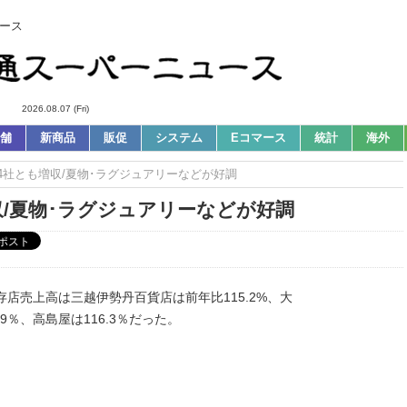
ース
2026.08.07 (Fri)
舗
新商品
販促
システム
Eコマース
統計
海外
4社とも増収/夏物･ラグジュアリーなどが好調
収/夏物･ラグジュアリーなどが好調
店売上高は三越伊勢丹百貨店は前年比115.2%、大
9％、高島屋は116.3％だった。