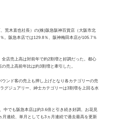
、荒木直也社長）の(株)阪急阪神百貨店（大阪市北
。阪急本店では129.8％、阪神梅田本店が105.7％
、全店売上高は対前年で約2割増と好調だった。都心
店の売上高前年比は約3割増と牽引した。
バウンド客の売上も押し上げとなり各カテゴリーの売
、ラグジュアリー、紳士カテゴリーは3割増を上回る水
、中でも阪急本店は約3.6倍と引き続き好調。お花見
ヵ月連続、単月としても3ヵ月連続で過去最高を更新