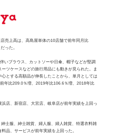
店売上高は、高島屋単体の10店舗で前年同月比
％だった。
に伴いブラウス、カットソーや日傘、帽子などが堅調
スーツケースなどの旅行用品にも動きが見られた。ま
中心とする高額品が伸長したことから、単月としては
209.0％増、2019年比106.6％増、2018年比
横浜店、新宿店、大宮店、岐阜店が前年実績を上回っ
は、紳士服、紳士雑貨、婦人服、婦人雑貨、特選衣料雑
食料品、サービスが前年実績を上回った。