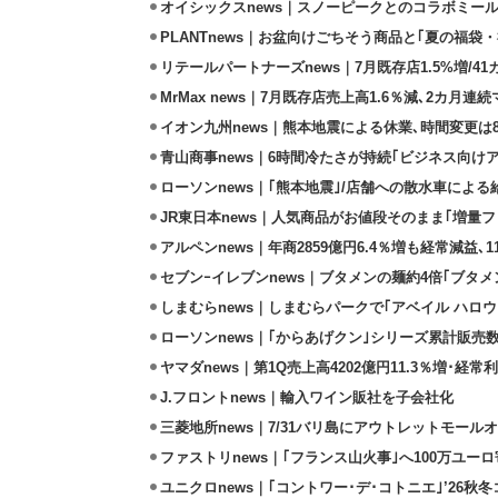
オイシックスnews｜スノーピークとのコラボミールキ
PLANTnews｜お盆向けごちそう商品と｢夏の福袋・
リテールパートナーズnews｜7月既存店1.5%増/4
MrMax news｜7月既存店売上高1.6％減､2カ月連
イオン九州news｜熊本地震による休業､時間変更は8店
青山商事news｜6時間冷たさが持続｢ビジネス向け
ローソンnews｜｢熊本地震｣/店舗への散水車によ
JR東日本news｜人気商品がお値段そのまま｢増量フェ
アルペンnews｜年商2859億円6.4％増も経常減益､
セブンｰイレブンnews｜ブタメンの麺約4倍｢ブタメン
しまむらnews｜しまむらパークで｢アベイル ハロ
ローソンnews｜｢からあげクン｣シリーズ累計販売数
ヤマダnews｜第1Q売上高4202億円11.3％増･経常利
J.フロントnews｜輸入ワイン販社を子会社化
三菱地所news｜7/31バリ島にアウトレットモール
ファストリnews｜｢フランス山火事｣へ100万ユー
ユニクロnews｜｢コントワー･デ･コトニエ｣’26秋冬