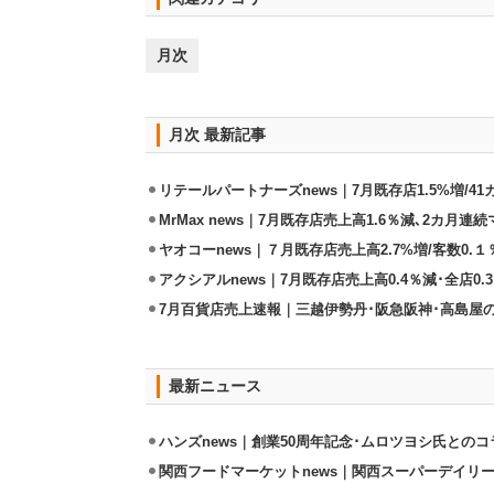
月次
月次 最新記事
リテールパートナーズnews｜7月既存店1.5%増/4
MrMax news｜7月既存店売上高1.6％減､2カ月連
ヤオコーnews｜７月既存店売上高2.7%増/客数0.１
アクシアルnews｜7月既存店売上高0.4％減･全店0.
7月百貨店売上速報｜三越伊勢丹･阪急阪神･高島屋
最新ニュース
ハンズnews｜創業50周年記念･ムロツヨシ氏との
関西フードマーケットnews｜関西スーパーデイリー