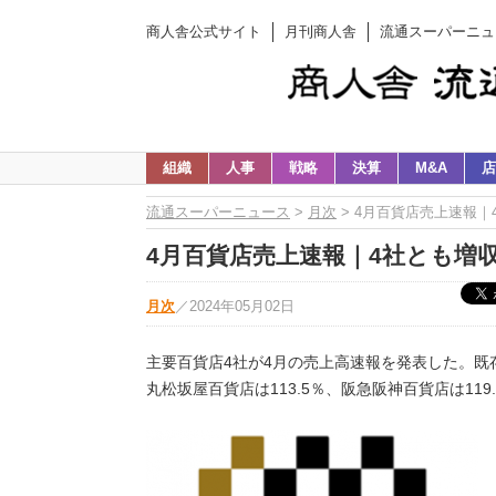
商人舎公式サイト
月刊商人舎
流通スーパーニュ
組織
人事
戦略
決算
M&A
店
流通スーパーニュース
>
月次
> 4月百貨店売上速報｜
4月百貨店売上速報｜4社とも増
月次
／
2024年05月02日
主要百貨店4社が4月の売上高速報を発表した。既存
丸松坂屋百貨店は113.5％、阪急阪神百貨店は119.