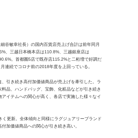
、細谷敏幸社長）の国内百貨店売上げ合計は前年同月
.6%、三越日本橋本店は110.8%、三越銀座店は
90.6%。首都圏5店で既存店115.2%と二桁増で好調だ
月連続でコロナ前の2018年度を上回っている。
は、引き続き高付加価値商品が売上げを牽引した。ラ
衣料品、ハンドバッグ、宝飾、化粧品などが引き続き
物アイテムへの関心が高く、各店で実施した様々なイ
大きく更新。全体傾向と同様にラグジュアリーブランド
高付加価値商品への関心が引き続き高い。