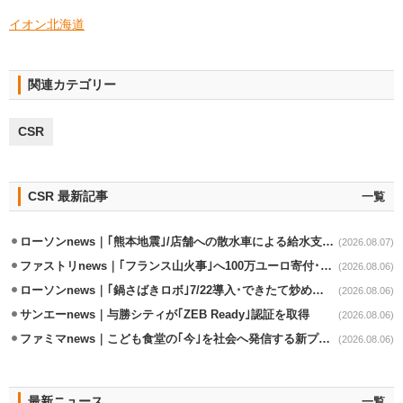
イオン北海道
関連カテゴリー
CSR
CSR 最新記事
一覧
ローソンnews｜｢熊本地震｣/店舗への散水車による給水支援を開始
(2026.08.07)
ファストリnews｜｢フランス山火事｣へ100万ユーロ寄付･衣料5万点も提供
(2026.08.06)
ローソンnews｜｢鍋さばきロボ｣7/22導入･できたて炒めメニューを提供
(2026.08.06)
サンエーnews｜与勝シティが｢ZEB Ready｣認証を取得
(2026.08.06)
ファミマnews｜こども食堂の｢今｣を社会へ発信する新プロジェクト始動
(2026.08.06)
最新ニュース
一覧