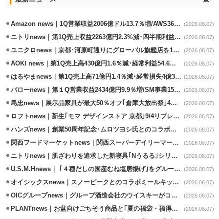
Amazon news｜1Q営業収益2006億ドル13.7％増/AWS36.8％％増が貢献
(2026.08.07)
ニトリnews｜第1Q売上収益2263億円2.3%減･四半期利益1.4％減
(2026.08.07)
ユニクロnews｜京都･河原町通りにグローバル旗艦店を11/6開設
(2026.08.07)
AOKI news｜第1Q売上高430億円1.6％減･経常利益54.6％減
(2026.08.07)
はるやまnews｜第1Q売上高71億円1.4％減･経常損失4億3800万円
(2026.08.07)
バローnews｜第１Q営業収益2434億円9.9％増/SM事業15.5％増と絶好調
(2026.08.07)
島忠news｜展示品家具が最大50％オフ｢倉庫大放出祭｣4店舗限定で開催
(2026.08.07)
ロフトnews｜新生｢モマ デザインストア 京都｣9/4リプレイスオープン
(2026.08.07)
ハンズnews｜創業50周年記念･ムロツヨシ氏とのコラボ企画｢ムロハンズ｣開催
(2026.08.07)
関西フードマーケットnews｜関西スーパーデイリーマート蒲生店8/7改装
(2026.08.07)
ニトリnews｜肌ざわりを追求した新寝具｢Nうるる｣シリーズを発売
(2026.08.07)
U.S.M.Hnews｜ ｢４種だしの国産むね塩唐揚げ｣をグループ610店で共同販促
(2026.08.07)
オイシックスnews｜スノーピークとのコラボミールキット8/13発売
(2026.08.07)
OICグループnews｜グループ酒造会社のウイスキーがコンペティション受賞
(2026.08.07)
PLANTnews｜お盆向けごちそう商品と｢夏の福袋・福得カート｣8/8から開催
(2026.08.07)