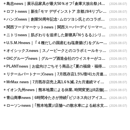
島忠news｜展示品家具が最大50％オフ｢倉庫大放出祭｣4店舗限定で開催
(2026.08.07)
ロフトnews｜新生｢モマ デザインストア 京都｣9/4リプレイスオープン
(2026.08.07)
ハンズnews｜創業50周年記念･ムロツヨシ氏とのコラボ企画｢ムロハンズ｣開催
(2026.08.07)
関西フードマーケットnews｜関西スーパーデイリーマート蒲生店8/7改装
(2026.08.07)
ニトリnews｜肌ざわりを追求した新寝具｢Nうるる｣シリーズを発売
(2026.08.07)
U.S.M.Hnews｜ ｢４種だしの国産むね塩唐揚げ｣をグループ610店で共同販促
(2026.08.07)
オイシックスnews｜スノーピークとのコラボミールキット8/13発売
(2026.08.07)
OICグループnews｜グループ酒造会社のウイスキーがコンペティション受賞
(2026.08.07)
PLANTnews｜お盆向けごちそう商品と｢夏の福袋・福得カート｣8/8から開催
(2026.08.07)
リテールパートナーズnews｜7月既存店1.5%増/41カ月連続増
(2026.08.07)
MrMax news｜7月既存店売上高1.6％減､2カ月連続マイナス
(2026.08.07)
イオン九州news｜熊本地震による休業､時間変更は8店舗(8/7時点)
(2026.08.07)
青山商事news｜6時間冷たさが持続｢ビジネス向けアイスベスト｣発売
(2026.08.07)
ローソンnews｜｢熊本地震｣/店舗への散水車による給水支援を開始
(2026.08.07)