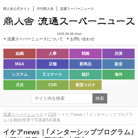
商人舎公式サイト
月刊商人舎
流通スーパーニュース
2026.08.08 (Sat)
流通スーパーニュースについて
お問い合わせ
組織
人事
戦略
決算
M&A
店舗
新商品
販促
システム
Eコマース
統計
海外
月次
CSR
新型コロナ
流通スーパーニュース
>
CSR
> イケアnews｜｢メンターシッププログラ
ム｣を開始/世界で写真家5名募集
イケアnews｜｢メンターシッププログラム｣