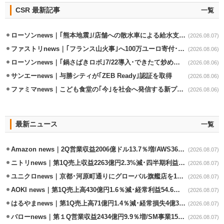
CSR 最新記事
一覧
ローソンnews｜｢熊本地震｣/店舗への散水車による給水支援を開始
(2026.08.07)
ファストリnews｜｢フランス山火事｣へ100万ユーロ寄付･衣料5万点も提供
(2026.08.06)
ローソンnews｜｢鍋さばきロボ｣7/22導入･できたて炒めメニューを提供
(2026.08.06)
サンエーnews｜与勝シティが｢ZEB Ready｣認証を取得
(2026.08.06)
ファミマnews｜こども食堂の｢今｣を社会へ発信する新プロジェクト始動
(2026.08.06)
最新ニュース
一覧
Amazon news｜2Q営業収益2006億ドル13.7％増/AWS36.8％％増が貢献
(2026.08.07)
ニトリnews｜第1Q売上収益2263億円2.3%減･四半期利益1.4％減
(2026.08.07)
ユニクロnews｜京都･河原町通りにグローバル旗艦店を11/6開設
(2026.08.07)
AOKI news｜第1Q売上高430億円1.6％減･経常利益54.6％減
(2026.08.07)
はるやまnews｜第1Q売上高71億円1.4％減･経常損失4億3800万円
(2026.08.07)
バローnews｜第１Q営業収益2434億円9.9％増/SM事業15.5％増と絶好調
(2026.08.07)