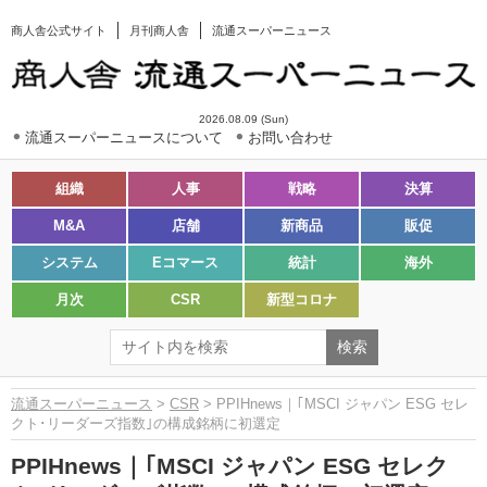
商人舎公式サイト
月刊商人舎
流通スーパーニュース
2026.08.09 (Sun)
流通スーパーニュースについて
お問い合わせ
組織
人事
戦略
決算
M&A
店舗
新商品
販促
システム
Eコマース
統計
海外
月次
CSR
新型コロナ
流通スーパーニュース
>
CSR
> PPIHnews｜｢MSCI ジャパン ESG セレ
クト･リーダーズ指数｣の構成銘柄に初選定
PPIHnews｜｢MSCI ジャパン ESG セレク