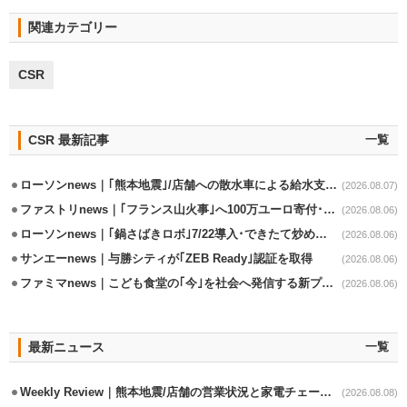
関連カテゴリー
CSR
CSR 最新記事
一覧
ローソンnews｜｢熊本地震｣/店舗への散水車による給水支援を開始
(2026.08.07)
ファストリnews｜｢フランス山火事｣へ100万ユーロ寄付･衣料5万点も提供
(2026.08.06)
ローソンnews｜｢鍋さばきロボ｣7/22導入･できたて炒めメニューを提供
(2026.08.06)
サンエーnews｜与勝シティが｢ZEB Ready｣認証を取得
(2026.08.06)
ファミマnews｜こども食堂の｢今｣を社会へ発信する新プロジェクト始動
(2026.08.06)
最新ニュース
一覧
Weekly Review｜熊本地震/店舗の営業状況と家電チェーンの支援策
(2026.08.08)