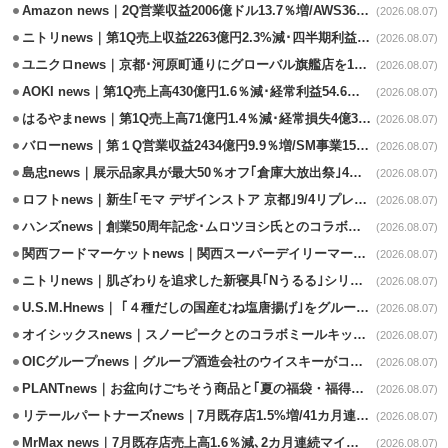
Amazon news｜2Q営業収益2006億ドル13.7％増/AWS36.8％％増が貢献
(2026.08.07)
ニトリnews｜第1Q売上収益2263億円2.3%減･四半期利益1.4％減
(2026.08.07)
ユニクロnews｜京都･河原町通りにグローバル旗艦店を11/6開設
(2026.08.07)
AOKI news｜第1Q売上高430億円1.6％減･経常利益54.6％減
(2026.08.07)
はるやまnews｜第1Q売上高71億円1.4％減･経常損失4億3800万円
(2026.08.07)
バローnews｜第１Q営業収益2434億円9.9％増/SM事業15.5％増と絶好調
(2026.08.07)
島忠news｜展示品家具が最大50％オフ｢倉庫大放出祭｣4店舗限定で開催
(2026.08.07)
ロフトnews｜新生｢モマ デザインストア 京都｣9/4リプレイスオープン
(2026.08.07)
ハンズnews｜創業50周年記念･ムロツヨシ氏とのコラボ企画｢ムロハンズ｣開催
(2026.08.07)
関西フードマーケットnews｜関西スーパーデイリーマート蒲生店8/7改装
(2026.08.07)
ニトリnews｜肌ざわりを追求した新寝具｢Nうるる｣シリーズを発売
(2026.08.07)
U.S.M.Hnews｜ ｢４種だしの国産むね塩唐揚げ｣をグループ610店で共同販促
(2026.08.07)
オイシックスnews｜スノーピークとのコラボミールキット8/13発売
(2026.08.07)
OICグループnews｜グループ酒造会社のウイスキーがコンペティション受賞
(2026.08.07)
PLANTnews｜お盆向けごちそう商品と｢夏の福袋・福得カート｣8/8から開催
(2026.08.07)
リテールパートナーズnews｜7月既存店1.5%増/41カ月連続増
(2026.08.07)
MrMax news｜7月既存店売上高1.6％減､2カ月連続マイナス
(2026.08.07)