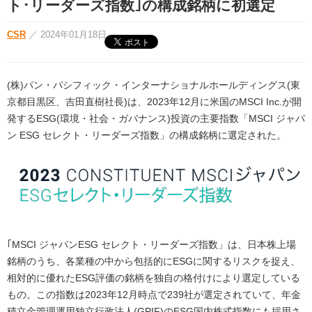
ト･リーダーズ指数｣の構成銘柄に初選定
CSR
／
2024年01月18日
(株)パン・パシフィック・インターナショナルホールディングス(東
京都目黒区、吉田直樹社長)は、2023年12月に米国のMSCI Inc.が開
発するESG(環境・社会・ガバナンス)投資の主要指数「MSCI ジャパ
ン ESG セレクト・リーダーズ指数」の構成銘柄に選定された。
｢MSCI ジャパンESG セレクト・リーダーズ指数」は、日本株上場
銘柄のうち、各業種の中から包括的にESGに関するリスクを捉え、
相対的に優れたESG評価の銘柄を独自の格付けにより選定している
もの。この指数は2023年12月時点で239社が選定されていて、年金
積立金管理運用独立行政法人(GPIF)のESG国内株式指数にも採用さ