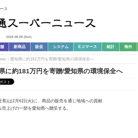
ース
2026.08.09 (Sun)
舗
新商品
販促
システム
Eコマース
統計
海外
ews｜愛知県に約181万円を寄贈/愛知県の環境保全へ
県に約181万円を寄贈/愛知県の環境保全へ
社長)は2月6日(火)に、商品の販売を通じ地域への貢献
る売上げの一部を愛知県へ贈呈する。