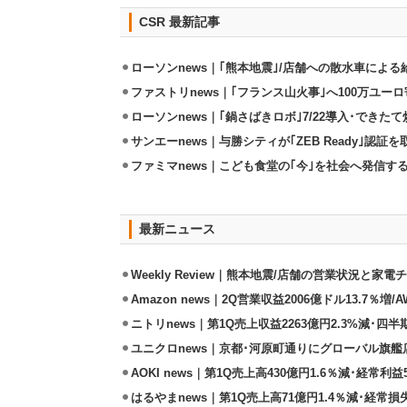
CSR 最新記事
ローソンnews｜｢熊本地震｣/店舗への散水車によ
ファストリnews｜｢フランス山火事｣へ100万ユー
ローソンnews｜｢鍋さばきロボ｣7/22導入･できた
サンエーnews｜与勝シティが｢ZEB Ready｣認証を
ファミマnews｜こども食堂の｢今｣を社会へ発信す
最新ニュース
Weekly Review｜熊本地震/店舗の営業状況と家
Amazon news｜2Q営業収益2006億ドル13.7％増/
ニトリnews｜第1Q売上収益2263億円2.3%減･四半
ユニクロnews｜京都･河原町通りにグローバル旗艦店
AOKI news｜第1Q売上高430億円1.6％減･経常利益5
はるやまnews｜第1Q売上高71億円1.4％減･経常損失