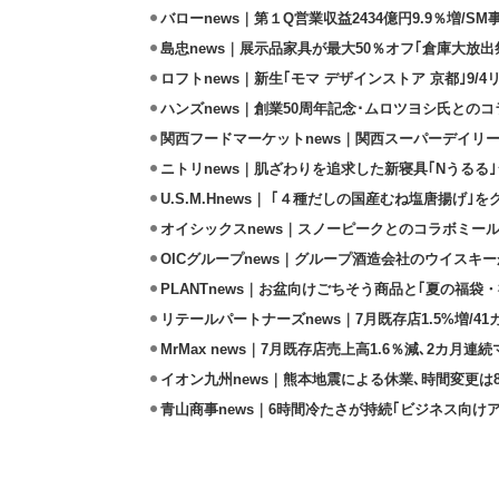
バローnews｜第１Q営業収益2434億円9.9％増/SM
島忠news｜展示品家具が最大50％オフ｢倉庫大放出
ロフトnews｜新生｢モマ デザインストア 京都｣9/
ハンズnews｜創業50周年記念･ムロツヨシ氏との
関西フードマーケットnews｜関西スーパーデイリー
ニトリnews｜肌ざわりを追求した新寝具｢Nうるる
U.S.M.Hnews｜ ｢４種だしの国産むね塩唐揚げ｣
オイシックスnews｜スノーピークとのコラボミールキ
OICグループnews｜グループ酒造会社のウイスキ
PLANTnews｜お盆向けごちそう商品と｢夏の福袋・
リテールパートナーズnews｜7月既存店1.5%増/4
MrMax news｜7月既存店売上高1.6％減､2カ月連
イオン九州news｜熊本地震による休業､時間変更は8店
青山商事news｜6時間冷たさが持続｢ビジネス向け