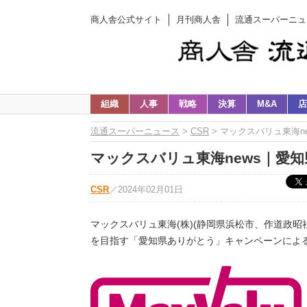
商人舎公式サイト
月刊商人舎
流通スーパーニュ
組織
人事
戦略
決算
M&A
店
流通スーパーニュース
>
CSR
> マックスバリュ東海n
マックスバリュ東海news｜愛知
CSR
／
2024年02月01日
マックスバリュ東海(株)(静岡県浜松市、作道政昭
を目指す「愛知県ありがとう」キャンペーンによ