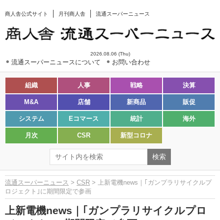
商人舎公式サイト
月刊商人舎
流通スーパーニュース
2026.08.06 (Thu)
流通スーパーニュースについて
お問い合わせ
組織
人事
戦略
決算
M&A
店舗
新商品
販促
システム
Eコマース
統計
海外
月次
CSR
新型コロナ
流通スーパーニュース
>
CSR
> 上新電機news｜｢ガンプラリサイクルプ
ロジェクト｣に期間限定で参画
上新電機news｜｢ガンプラリサイクルプロ