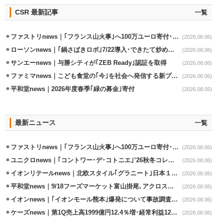
CSR 最新記事
一覧
ファストリnews｜｢フランス山火事｣へ100万ユーロ寄付･衣料5万点も提供
(2026.08.06)
ローソンnews｜｢鍋さばきロボ｣7/22導入･できたて炒めメニューを提供
(2026.08.06)
サンエーnews｜与勝シティが｢ZEB Ready｣認証を取得
(2026.08.06)
ファミマnews｜こども食堂の｢今｣を社会へ発信する新プロジェクト始動
(2026.08.06)
平和堂news｜2026年度春季｢緑の募金｣寄付
(2026.08.05)
最新ニュース
一覧
ファストリnews｜｢フランス山火事｣へ100万ユーロ寄付･衣料5万点も提供
(2026.08.06)
ユニクロnews｜｢コントワー･デ･コトニエ｣’26秋冬コレクション8/28発売
(2026.08.06)
イオンリテールnews｜北欧スタイル｢グラニート｣日本１号店を自由が丘に開業
(2026.08.06)
平和堂news｜9/18フーズマーケット富山掛尾､アクロスプラザ内に出店
(2026.08.06)
イオンnews｜｢イオンモール熊本｣爆発について事故調査委員会設置
(2026.08.06)
ケーズnews｜第1Q売上高1999億円12.4％増･経常利益125.0%増
(2026.08.06)