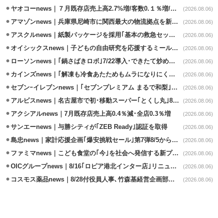
ヤオコーnews｜７月既存店売上高2.7%増/客数0.１％増/客単価2.6％増
(2026.08.06)
アマゾンnews｜兵庫県尼崎市に関西最大の物流拠点を新設・市内2拠点目
(2026.08.06)
アスクルnews｜紙製パッケージを採用｢基本の救急セット｣8/5発売
(2026.08.06)
オイシックスnews｜子どもの自由研究を応援するミールキット8/6発売
(2026.08.06)
ローソンnews｜｢鍋さばきロボ｣7/22導入･できたて炒めメニューを提供
(2026.08.06)
カインズnews｜｢解凍も冷食あたためもムラになりにくいフラットレンジ｣発売
(2026.08.06)
セブンｰイレブンnews｜｢セブンプレミアム まるで和梨｣8/11から順次発売
(2026.08.06)
アルビスnews｜名古屋市で初･移動スーパー｢とくし丸｣8/4運行開始
(2026.08.06)
アクシアルnews｜7月既存店売上高0.4％減･全店0.3％増
(2026.08.06)
サンエーnews｜与勝シティが｢ZEB Ready｣認証を取得
(2026.08.06)
島忠news｜家計応援企画｢爆安挑戦セール｣第7弾8/5から開催
(2026.08.06)
ファミマnews｜こども食堂の｢今｣を社会へ発信する新プロジェクト始動
(2026.08.06)
OICグループnews｜8/16｢ロピア港北インター店｣リニューアル/食品売場拡大
(2026.08.06)
コスモス薬品news｜8/28付役員人事､竹森基経営企画部長が取締役昇格
(2026.08.06)