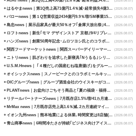
AOKI news｜第1Q売上高430億円1.6％減･経常利益54.6％減
(2026.08.07)
はるやまnews｜第1Q売上高71億円1.4％減･経常損失4億3800万円
(2026.08.07)
バローnews｜第１Q営業収益2434億円9.9％増/SM事業15.5％増と絶好調
(2026.08.07)
島忠news｜展示品家具が最大50％オフ｢倉庫大放出祭｣4店舗限定で開催
(2026.08.07)
ロフトnews｜新生｢モマ デザインストア 京都｣9/4リプレイスオープン
(2026.08.07)
ハンズnews｜創業50周年記念･ムロツヨシ氏とのコラボ企画｢ムロハンズ｣開催
(2026.08.07)
関西フードマーケットnews｜関西スーパーデイリーマート蒲生店8/7改装
(2026.08.07)
ニトリnews｜肌ざわりを追求した新寝具｢Nうるる｣シリーズを発売
(2026.08.07)
U.S.M.Hnews｜ ｢４種だしの国産むね塩唐揚げ｣をグループ610店で共同販促
(2026.08.07)
オイシックスnews｜スノーピークとのコラボミールキット8/13発売
(2026.08.07)
OICグループnews｜グループ酒造会社のウイスキーがコンペティション受賞
(2026.08.07)
PLANTnews｜お盆向けごちそう商品と｢夏の福袋・福得カート｣8/8から開催
(2026.08.07)
リテールパートナーズnews｜7月既存店1.5%増/41カ月連続増
(2026.08.07)
MrMax news｜7月既存店売上高1.6％減､2カ月連続マイナス
(2026.08.07)
イオン九州news｜熊本地震による休業､時間変更は8店舗(8/7時点)
(2026.08.07)
青山商事news｜6時間冷たさが持続｢ビジネス向けアイスベスト｣発売
(2026.08.07)