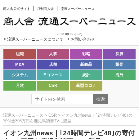
商人舎公式サイト
月刊商人舎
流通スーパーニュース
2026.08.09 (Sun)
流通スーパーニュースについて
お問い合わせ
組織
人事
戦略
決算
M&A
店舗
新商品
販促
システム
Eコマース
統計
海外
月次
CSR
新型コロナ
流通スーパーニュース
>
CSR
> イオン九州news｜｢24時間テレビ48｣の
寄付金305万円を鹿児島讀賣TVに贈呈
イオン九州news｜｢24時間テレビ48｣の寄付