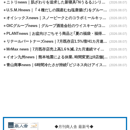
ニトリnews｜肌ざわりを追求した新寝具｢Nうるる｣シリーズを発売
(2026.08.07)
U.S.M.Hnews｜ ｢４種だしの国産むね塩唐揚げ｣をグループ610店で共同販促
(2026.08.07)
オイシックスnews｜スノーピークとのコラボミールキット8/13発売
(2026.08.07)
OICグループnews｜グループ酒造会社のウイスキーがコンペティション受賞
(2026.08.07)
PLANTnews｜お盆向けごちそう商品と｢夏の福袋・福得カート｣8/8から開催
(2026.08.07)
リテールパートナーズnews｜7月既存店1.5%増/41カ月連続増
(2026.08.07)
MrMax news｜7月既存店売上高1.6％減､2カ月連続マイナス
(2026.08.07)
イオン九州news｜熊本地震による休業､時間変更は8店舗(8/7時点)
(2026.08.07)
青山商事news｜6時間冷たさが持続｢ビジネス向けアイスベスト｣発売
(2026.08.07)
◆月刊商人舎 最新号◆