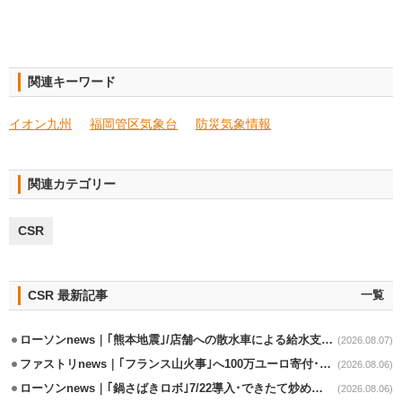
関連キーワード
イオン九州
福岡管区気象台
防災気象情報
関連カテゴリー
CSR
CSR 最新記事
一覧
ローソンnews｜｢熊本地震｣/店舗への散水車による給水支援を開始
(2026.08.07)
ファストリnews｜｢フランス山火事｣へ100万ユーロ寄付･衣料5万点も提供
(2026.08.06)
ローソンnews｜｢鍋さばきロボ｣7/22導入･できたて炒めメニューを提供
(2026.08.06)