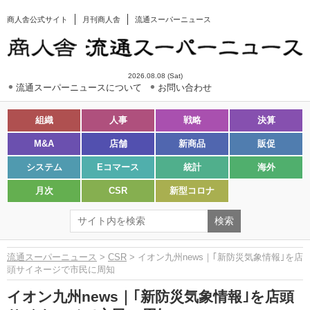
商人舎公式サイト
月刊商人舎
流通スーパーニュース
2026.08.08 (Sat)
流通スーパーニュースについて
お問い合わせ
組織
人事
戦略
決算
M&A
店舗
新商品
販促
システム
Eコマース
統計
海外
月次
CSR
新型コロナ
流通スーパーニュース
>
CSR
> イオン九州news｜｢新防災気象情報｣を店
頭サイネージで市民に周知
イオン九州news｜｢新防災気象情報｣を店頭