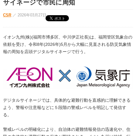
サイネージで市民に周知
CSR
／
2026年03月27日
イオン九州(株)(福岡市博多区、中川伊正社長)は、福岡管区気象台の
依頼を受け、令和8年(2026年)5月から大幅に見直される防災気象情
報の周知を店頭デジタルサイネージで行う。
デジタルサイネージでは、具体的な避難行動を直感的に理解できる
よう、警報や注意報などに５段階の警戒レベルを明記して発信す
る。
警戒レベルの明確化により、自治体の避難情報発信の迅速化や、住