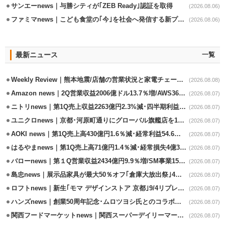
サンエーnews｜与勝シティが｢ZEB Ready｣認証を取得
(2026.08.06)
ファミマnews｜こども食堂の｢今｣を社会へ発信する新プロジェクト始動
(2026.08.06)
最新ニュース
一覧
Weekly Review｜熊本地震/店舗の営業状況と家電チェーンの支援策
(2026.08.08)
Amazon news｜2Q営業収益2006億ドル13.7％増/AWS36.8％％増が貢献
(2026.08.07)
ニトリnews｜第1Q売上収益2263億円2.3%減･四半期利益1.4％減
(2026.08.07)
ユニクロnews｜京都･河原町通りにグローバル旗艦店を11/6開設
(2026.08.07)
AOKI news｜第1Q売上高430億円1.6％減･経常利益54.6％減
(2026.08.07)
はるやまnews｜第1Q売上高71億円1.4％減･経常損失4億3800万円
(2026.08.07)
バローnews｜第１Q営業収益2434億円9.9％増/SM事業15.5％増と絶好調
(2026.08.07)
島忠news｜展示品家具が最大50％オフ｢倉庫大放出祭｣4店舗限定で開催
(2026.08.07)
ロフトnews｜新生｢モマ デザインストア 京都｣9/4リプレイスオープン
(2026.08.07)
ハンズnews｜創業50周年記念･ムロツヨシ氏とのコラボ企画｢ムロハンズ｣開催
(2026.08.07)
関西フードマーケットnews｜関西スーパーデイリーマート蒲生店8/7改装
(2026.08.07)