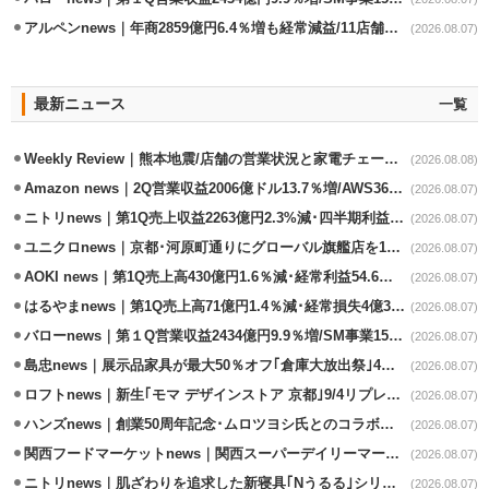
アルペンnews｜年商2859億円6.4％増も経常減益/11店舗出店､4店閉鎖
(2026.08.07)
最新ニュース
一覧
Weekly Review｜熊本地震/店舗の営業状況と家電チェーンの支援策
(2026.08.08)
Amazon news｜2Q営業収益2006億ドル13.7％増/AWS36.8％％増が貢献
(2026.08.07)
ニトリnews｜第1Q売上収益2263億円2.3%減･四半期利益1.4％減
(2026.08.07)
ユニクロnews｜京都･河原町通りにグローバル旗艦店を11/6開設
(2026.08.07)
AOKI news｜第1Q売上高430億円1.6％減･経常利益54.6％減
(2026.08.07)
はるやまnews｜第1Q売上高71億円1.4％減･経常損失4億3800万円
(2026.08.07)
バローnews｜第１Q営業収益2434億円9.9％増/SM事業15.5％増と絶好調
(2026.08.07)
島忠news｜展示品家具が最大50％オフ｢倉庫大放出祭｣4店舗限定で開催
(2026.08.07)
ロフトnews｜新生｢モマ デザインストア 京都｣9/4リプレイスオープン
(2026.08.07)
ハンズnews｜創業50周年記念･ムロツヨシ氏とのコラボ企画｢ムロハンズ｣開催
(2026.08.07)
関西フードマーケットnews｜関西スーパーデイリーマート蒲生店8/7改装
(2026.08.07)
ニトリnews｜肌ざわりを追求した新寝具｢Nうるる｣シリーズを発売
(2026.08.07)