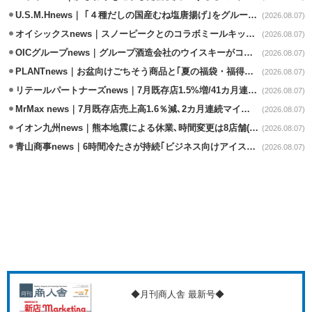
U.S.M.Hnews｜ ｢４種だしの国産むね塩唐揚げ｣をグループ610店で共同販促
(2026.08.07)
オイシックスnews｜スノーピークとのコラボミールキット8/13発売
(2026.08.07)
OICグループnews｜グループ酒造会社のウイスキーがコンペティション受賞
(2026.08.07)
PLANTnews｜お盆向けごちそう商品と｢夏の福袋・福得カート｣8/8から開催
(2026.08.07)
リテールパートナーズnews｜7月既存店1.5%増/41カ月連続増
(2026.08.07)
MrMax news｜7月既存店売上高1.6％減､2カ月連続マイナス
(2026.08.07)
イオン九州news｜熊本地震による休業､時間変更は8店舗(8/7時点)
(2026.08.07)
青山商事news｜6時間冷たさが持続｢ビジネス向けアイスベスト｣発売
(2026.08.07)
◆月刊商人舎 最新号◆