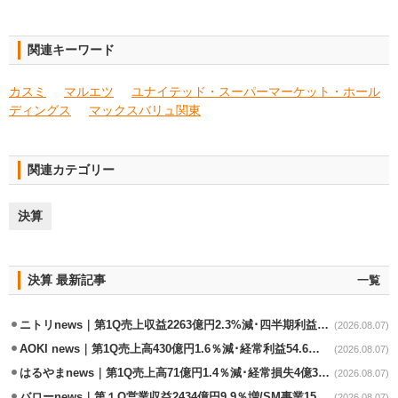
関連キーワード
カスミ
マルエツ
ユナイテッド・スーパーマーケット・ホール
ディングス
マックスバリュ関東
関連カテゴリー
決算
決算 最新記事
一覧
ニトリnews｜第1Q売上収益2263億円2.3%減･四半期利益1.4％減
(2026.08.07)
AOKI news｜第1Q売上高430億円1.6％減･経常利益54.6％減
(2026.08.07)
はるやまnews｜第1Q売上高71億円1.4％減･経常損失4億3800万円
(2026.08.07)
バローnews｜第１Q営業収益2434億円9.9％増/SM事業15.5％増と絶好調
(2026.08.07)