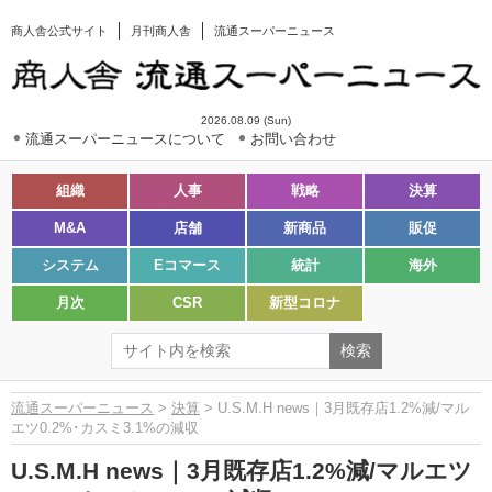
商人舎公式サイト
月刊商人舎
流通スーパーニュース
2026.08.09 (Sun)
流通スーパーニュースについて
お問い合わせ
組織
人事
戦略
決算
M&A
店舗
新商品
販促
システム
Eコマース
統計
海外
月次
CSR
新型コロナ
流通スーパーニュース
>
決算
> U.S.M.H news｜3月既存店1.2%減/マル
エツ0.2%･カスミ3.1%の減収
U.S.M.H news｜3月既存店1.2%減/マルエツ