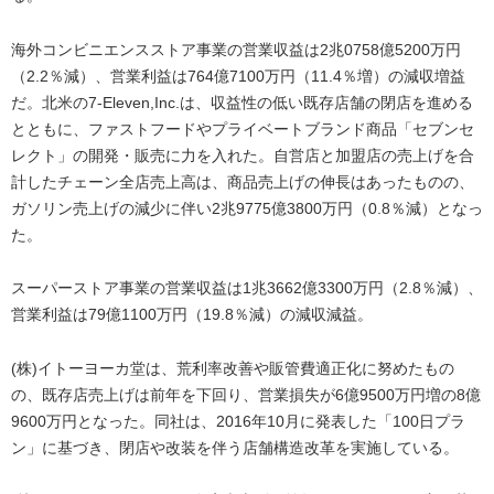
海外コンビニエンスストア事業の営業収益は2兆0758億5200万円
（2.2％減）、営業利益は764億7100万円（11.4％増）の減収増益
だ。北米の7-Eleven,Inc.は、収益性の低い既存店舗の閉店を進める
とともに、ファストフードやプライベートブランド商品「セブンセ
レクト」の開発・販売に力を入れた。自営店と加盟店の売上げを合
計したチェーン全店売上高は、商品売上げの伸長はあったものの、
ガソリン売上げの減少に伴い2兆9775億3800万円（0.8％減）となっ
た。
スーパーストア事業の営業収益は1兆3662億3300万円（2.8％減）、
営業利益は79億1100万円（19.8％減）の減収減益。
(株)イトーヨーカ堂は、荒利率改善や販管費適正化に努めたもの
の、既存店売上げは前年を下回り、営業損失が6億9500万円増の8億
9600万円となった。同社は、2016年10月に発表した「100日プラ
ン」に基づき、閉店や改装を伴う店舗構造改革を実施している。