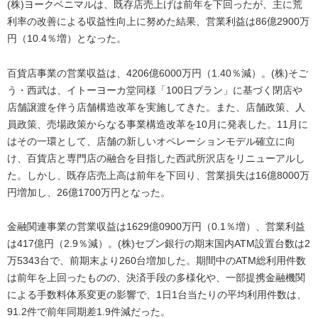
(株)ヨークベニマルは、既存店売上げは前年を下回ったが、主に荒
利率の改善による収益性向上に努めた結果、営業利益は86億2900万
円（10.4％増）となった。
百貨店事業の営業収益は、4206億6000万円（1.40％減）。(株)そご
う・西武は、イトーヨーカ堂同様「100日プラン」に基づく閉店や
店舗譲渡を伴う店舗構造改革を実施してきた。また、店舗政策、人
員政策、売場政策からなる事業構造改革を10月に発表した。11月に
はその一環として、店舗の新しいオペレーションモデル確立に向
け、百貨店と専門店の融合を目指した西武所沢店をリニューアルし
た。しかし、既存店売上高は前年を下回り、営業損失は16億8000万
円増加し、26億1700万円となった。
金融関連事業の営業収益は1629億0900万円（0.1％増）、営業利益
は417億円（2.9％減）。(株)セブン銀行の期末国内ATM設置台数は2
万5343台で、前期末より260台増加した。期間中のATM総利用件数
は前年を上回ったものの、決済手段の多様化や、一部提携金融機関
による手数料体系変更の影響で、1日1台当たりの平均利用件数は、
91.2件で前年同期差1.9件減だった。