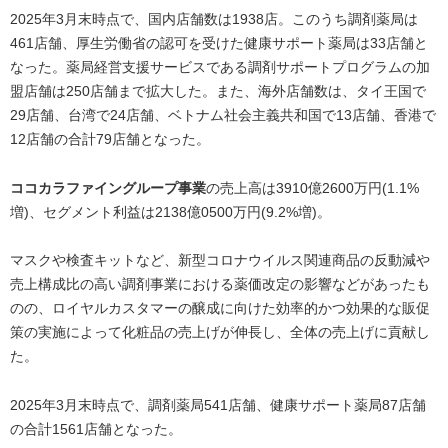
2025年3月末時点で、国内店舗数は1938店。このうち調剤薬局は
461店舗、厚生労働省の認可を受けた健康サポート薬局は33店舗と
なった。薬局経営支援サービスである調剤サポートプログラムの加
盟店舗は250店舗まで拡大した。また、海外店舗数は、タイ王国で
29店舗、台湾で24店舗、ベトナム社会主義共和国で13店舗、香港で
12店舗の合計79店舗となった。
ココカラファイングループ事業
の売上高は3910億2600万円(1.1%
増)、セグメント利益は2138億0500万円(9.2%増)。
マスクや検査キットなど、新型コロナウイルス関連商品の反動減や
売上構成比の高い調剤事業における薬価改定の影響などがあったも
のの、ロイヤルカスタマーの醸成に向けた効率的かつ効果的な販促
策の実施によって化粧品の売上げが伸長し、全体の売上げに貢献し
た。
2025年3月末時点で、調剤薬局541店舗、健康サポート薬局87店舗
の合計1561店舗となった。