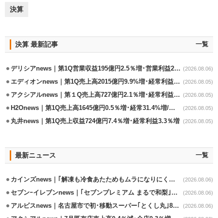
決算
決算 最新記事
一覧
デリシアnews｜第1Q営業収益195億円2.5％増･営業利益27.8%減
(2026.08.06)
エディオンnews｜第1Q売上高2015億円9.9%増･経常利益127.5%増
(2026.08.05)
アクシアルnews｜第１Q売上高727億円2.1％増･経常利益6.6％減
(2026.08.05)
H2Onews｜第1Q売上高1645億円0.5％増･経常31.4%増/百貨店事業が伸長
(2026.08.05)
丸井news｜第1Q売上収益724億円7.4％増･経常利益3.3％増
(2026.08.05)
最新ニュース
一覧
カインズnews｜｢解凍も冷食あたためもムラになりにくいフラットレンジ｣発売
(2026.08.06)
セブンｰイレブンnews｜｢セブンプレミアム まるで和梨｣8/11から順次発売
(2026.08.06)
アルビスnews｜名古屋市で初･移動スーパー｢とくし丸｣8/4運行開始
(2026.08.06)