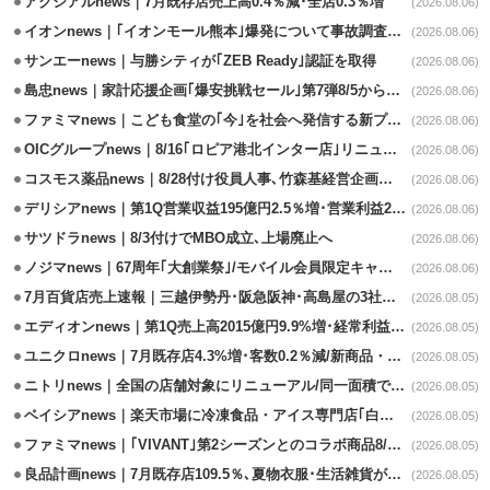
アクシアルnews｜7月既存店売上高0.4％減･全店0.3％増
(2026.08.06)
イオンnews｜｢イオンモール熊本｣爆発について事故調査委員会設置
(2026.08.06)
サンエーnews｜与勝シティが｢ZEB Ready｣認証を取得
(2026.08.06)
島忠news｜家計応援企画｢爆安挑戦セール｣第7弾8/5から開催
(2026.08.06)
ファミマnews｜こども食堂の｢今｣を社会へ発信する新プロジェクト始動
(2026.08.06)
OICグループnews｜8/16｢ロピア港北インター店｣リニューアル/食品売場拡大
(2026.08.06)
コスモス薬品news｜8/28付け役員人事､竹森基経営企画部長が昇格
(2026.08.06)
デリシアnews｜第1Q営業収益195億円2.5％増･営業利益27.8%減
(2026.08.06)
サツドラnews｜8/3付けでMBO成立､上場廃止へ
(2026.08.06)
ノジマnews｜67周年｢大創業祭｣/モバイル会員限定キャンペーン実施
(2026.08.06)
7月百貨店売上速報｜三越伊勢丹･阪急阪神･高島屋の3社は増収
(2026.08.05)
エディオンnews｜第1Q売上高2015億円9.9%増･経常利益127.5%増
(2026.08.05)
ユニクロnews｜7月既存店4.3%増･客数0.2％減/新商品・夏物商品が好調
(2026.08.05)
ニトリnews｜全国の店舗対象にリニューアル/同一面積で品揃え24％拡大
(2026.08.05)
ベイシアnews｜楽天市場に冷凍食品・アイス専門店｢白くま屋｣オープン
(2026.08.05)
ファミマnews｜｢VIVANT｣第2シーズンとのコラボ商品8/7発売
(2026.08.05)
良品計画news｜7月既存店109.5％､夏物衣服･生活雑貨が好調
(2026.08.05)