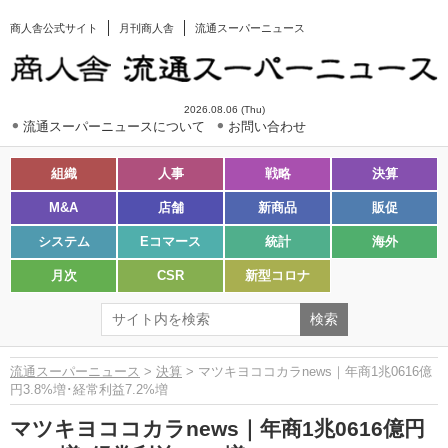
商人舎公式サイト
月刊商人舎
流通スーパーニュース
2026.08.06 (Thu)
流通スーパーニュースについて
お問い合わせ
組織
人事
戦略
決算
M&A
店舗
新商品
販促
システム
Eコマース
統計
海外
月次
CSR
新型コロナ
流通スーパーニュース
>
決算
> マツキヨココカラnews｜年商1兆0616億
円3.8%増･経常利益7.2%増
マツキヨココカラnews｜年商1兆0616億円