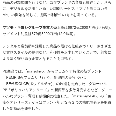
商品の追加展開を行うなど、既存ブランドの育成も推進した。さら
に、デジタルを活用した新しい調剤サービス「マツキヨココカラ
Me」の開始を通して、顧客の利便性の向上を図っている。
マツモトキヨシグループ事業
の売上高は6672億2600万円(5.4%増)、
セグメント利益は579億5200万円(12.0%増)。
デジタルと店舗網を活用した商品を届ける仕組みづくり、さまざま
な買物スタイルの提供など、利便性を追求していくことで、顧客に
より深く寄り添う企業となることを目指す。
PB商品では、｢matsukiyo」からフェムケア特化の新ブランド
「FEMRISA(フェムリサ)」や、新発想の美容おやつ
「BEAUDOLCE(ボウドルチェ)」の展開を開始した。グローバル
PB「ポリュバリアシリーズ」の新商品を多数発売するなど、グロー
バルなブランド育成も積極的に推進した。｢matsukiyoLAB」の「免
疫ケアシリーズ」からはブランド初となる２つの機能性表示を取得
した新商品を発売した。