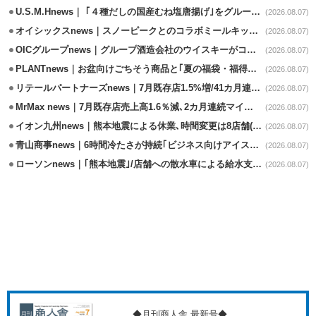
U.S.M.Hnews｜ ｢４種だしの国産むね塩唐揚げ｣をグループ610店で共同販促
(2026.08.07)
オイシックスnews｜スノーピークとのコラボミールキット8/13発売
(2026.08.07)
OICグループnews｜グループ酒造会社のウイスキーがコンペティション受賞
(2026.08.07)
PLANTnews｜お盆向けごちそう商品と｢夏の福袋・福得カート｣8/8から開催
(2026.08.07)
リテールパートナーズnews｜7月既存店1.5%増/41カ月連続増
(2026.08.07)
MrMax news｜7月既存店売上高1.6％減､2カ月連続マイナス
(2026.08.07)
イオン九州news｜熊本地震による休業､時間変更は8店舗(8/7時点)
(2026.08.07)
青山商事news｜6時間冷たさが持続｢ビジネス向けアイスベスト｣発売
(2026.08.07)
ローソンnews｜｢熊本地震｣/店舗への散水車による給水支援を開始
(2026.08.07)
◆月刊商人舎 最新号◆