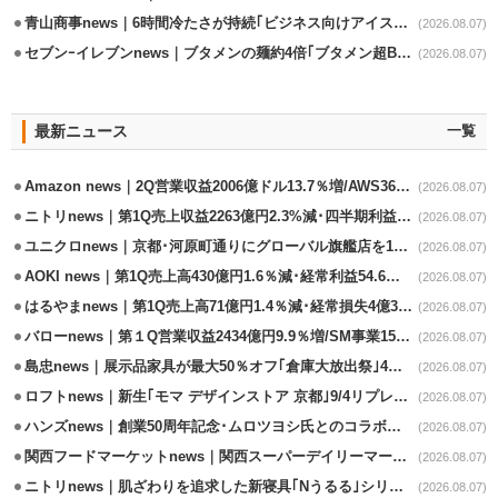
青山商事news｜6時間冷たさが持続｢ビジネス向けアイスベスト｣発売
(2026.08.07)
セブンｰイレブンnews｜ブタメンの麺約4倍｢ブタメン超BIG｣8/11から限定発売
(2026.08.07)
最新ニュース
一覧
Amazon news｜2Q営業収益2006億ドル13.7％増/AWS36.8％％増が貢献
(2026.08.07)
ニトリnews｜第1Q売上収益2263億円2.3%減･四半期利益1.4％減
(2026.08.07)
ユニクロnews｜京都･河原町通りにグローバル旗艦店を11/6開設
(2026.08.07)
AOKI news｜第1Q売上高430億円1.6％減･経常利益54.6％減
(2026.08.07)
はるやまnews｜第1Q売上高71億円1.4％減･経常損失4億3800万円
(2026.08.07)
バローnews｜第１Q営業収益2434億円9.9％増/SM事業15.5％増と絶好調
(2026.08.07)
島忠news｜展示品家具が最大50％オフ｢倉庫大放出祭｣4店舗限定で開催
(2026.08.07)
ロフトnews｜新生｢モマ デザインストア 京都｣9/4リプレイスオープン
(2026.08.07)
ハンズnews｜創業50周年記念･ムロツヨシ氏とのコラボ企画｢ムロハンズ｣開催
(2026.08.07)
関西フードマーケットnews｜関西スーパーデイリーマート蒲生店8/7改装
(2026.08.07)
ニトリnews｜肌ざわりを追求した新寝具｢Nうるる｣シリーズを発売
(2026.08.07)