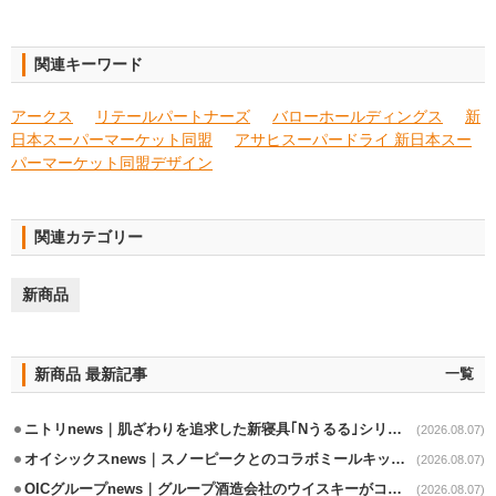
関連キーワード
アークス
リテールパートナーズ
バローホールディングス
新
日本スーパーマーケット同盟
アサヒスーパードライ 新日本スー
パーマーケット同盟デザイン
関連カテゴリー
新商品
新商品 最新記事
一覧
ニトリnews｜肌ざわりを追求した新寝具｢Nうるる｣シリーズを発売
(2026.08.07)
オイシックスnews｜スノーピークとのコラボミールキット8/13発売
(2026.08.07)
OICグループnews｜グループ酒造会社のウイスキーがコンペティション受賞
(2026.08.07)