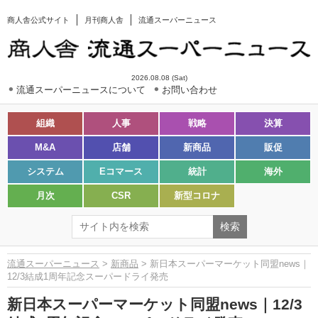
商人舎公式サイト
月刊商人舎
流通スーパーニュース
2026.08.08 (Sat)
流通スーパーニュースについて
お問い合わせ
組織
人事
戦略
決算
M&A
店舗
新商品
販促
システム
Eコマース
統計
海外
月次
CSR
新型コロナ
流通スーパーニュース
>
新商品
> 新日本スーパーマーケット同盟news｜
12/3結成1周年記念スーパードライ発売
新日本スーパーマーケット同盟news｜12/3