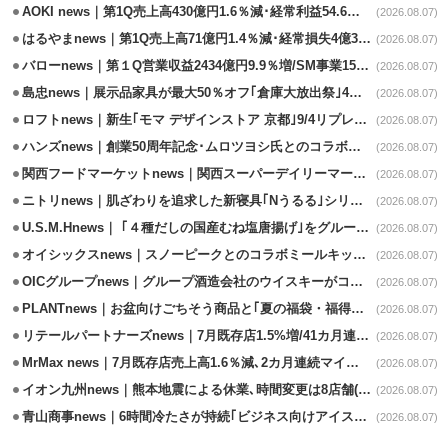
AOKI news｜第1Q売上高430億円1.6％減･経常利益54.6％減
(2026.08.07)
はるやまnews｜第1Q売上高71億円1.4％減･経常損失4億3800万円
(2026.08.07)
バローnews｜第１Q営業収益2434億円9.9％増/SM事業15.5％増と絶好調
(2026.08.07)
島忠news｜展示品家具が最大50％オフ｢倉庫大放出祭｣4店舗限定で開催
(2026.08.07)
ロフトnews｜新生｢モマ デザインストア 京都｣9/4リプレイスオープン
(2026.08.07)
ハンズnews｜創業50周年記念･ムロツヨシ氏とのコラボ企画｢ムロハンズ｣開催
(2026.08.07)
関西フードマーケットnews｜関西スーパーデイリーマート蒲生店8/7改装
(2026.08.07)
ニトリnews｜肌ざわりを追求した新寝具｢Nうるる｣シリーズを発売
(2026.08.07)
U.S.M.Hnews｜ ｢４種だしの国産むね塩唐揚げ｣をグループ610店で共同販促
(2026.08.07)
オイシックスnews｜スノーピークとのコラボミールキット8/13発売
(2026.08.07)
OICグループnews｜グループ酒造会社のウイスキーがコンペティション受賞
(2026.08.07)
PLANTnews｜お盆向けごちそう商品と｢夏の福袋・福得カート｣8/8から開催
(2026.08.07)
リテールパートナーズnews｜7月既存店1.5%増/41カ月連続増
(2026.08.07)
MrMax news｜7月既存店売上高1.6％減､2カ月連続マイナス
(2026.08.07)
イオン九州news｜熊本地震による休業､時間変更は8店舗(8/7時点)
(2026.08.07)
青山商事news｜6時間冷たさが持続｢ビジネス向けアイスベスト｣発売
(2026.08.07)