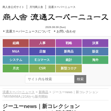
商人舎公式サイト
月刊商人舎
流通スーパーニュース
2026.08.09 (Sun)
流通スーパーニュースについて
お問い合わせ
組織
人事
戦略
決算
M&A
店舗
新商品
販促
システム
Eコマース
統計
海外
月次
CSR
新型コロナ
流通スーパーニュース
>
新商品
> ジーユーnews｜新コレクション
｢MIXMANIA｣1/14から販売開始
ジーユーnews｜新コレクション