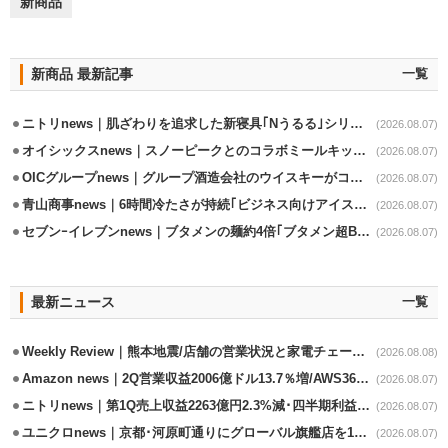
新商品
新商品 最新記事
一覧
ニトリnews｜肌ざわりを追求した新寝具｢Nうるる｣シリーズを発売
(2026.08.07)
オイシックスnews｜スノーピークとのコラボミールキット8/13発売
(2026.08.07)
OICグループnews｜グループ酒造会社のウイスキーがコンペティション受賞
(2026.08.07)
青山商事news｜6時間冷たさが持続｢ビジネス向けアイスベスト｣発売
(2026.08.07)
セブンｰイレブンnews｜ブタメンの麺約4倍｢ブタメン超BIG｣8/11から限定発売
(2026.08.07)
最新ニュース
一覧
Weekly Review｜熊本地震/店舗の営業状況と家電チェーンの支援策
(2026.08.08)
Amazon news｜2Q営業収益2006億ドル13.7％増/AWS36.8％％増が貢献
(2026.08.07)
ニトリnews｜第1Q売上収益2263億円2.3%減･四半期利益1.4％減
(2026.08.07)
ユニクロnews｜京都･河原町通りにグローバル旗艦店を11/6開設
(2026.08.07)