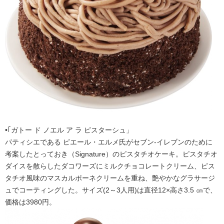
•｢ガトー ド ノエル ア ラ ピスターシュ」
パティシエである ピエール・エルメ氏がセブン‐イレブンのために
考案したとっておき（Signature）のピスタチオケーキ。ピスタチオ
ダイスを散らしたダコワーズにミルクチョコレートクリーム、ピス
タチオ風味のマスカルポーネクリームを重ね、艶やかなグラサージ
ュでコーティングした。サイズ(2～3人用)は直径12×高さ3.5 ㎝で、
価格は3980円。