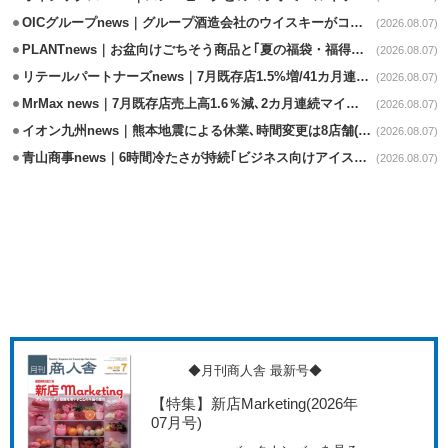
OICグループnews｜グループ酒造会社のウイスキーがコンペティション受賞
(2026.08.07)
PLANTnews｜お盆向けごちそう商品と｢夏の福袋・福得カート｣8/8から開催
(2026.08.07)
リテールパートナーズnews｜7月既存店1.5%増/41カ月連続増
(2026.08.07)
MrMax news｜7月既存店売上高1.6％減､2カ月連続マイナス
(2026.08.07)
イオン九州news｜熊本地震による休業､時間変更は8店舗(8/7時点)
(2026.08.07)
青山商事news｜6時間冷たさが持続｢ビジネス向けアイスベスト｣発売
(2026.08.07)
◆月刊商人舎 最新号◆
【特集】新店Marketing
(2026年
07月号)