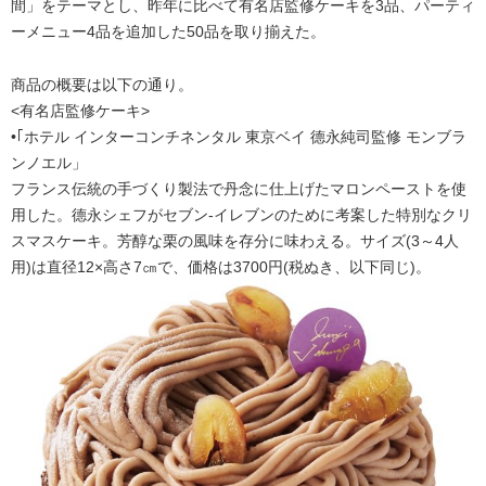
間」をテーマとし、昨年に比べて有名店監修ケーキを3品、パーティ
ーメニュー4品を追加した50品を取り揃えた。
商品の概要は以下の通り。
<有名店監修ケーキ>
•｢ホテル インターコンチネンタル 東京ベイ 德永純司監修 モンブラ
ンノエル」
フランス伝統の手づくり製法で丹念に仕上げたマロンペーストを使
用した。德永シェフがセブン‐イレブンのために考案した特別なクリ
スマスケーキ。芳醇な栗の風味を存分に味わえる。サイズ(3～4人
用)は直径12×高さ7㎝で、価格は3700円(税ぬき、以下同じ)。