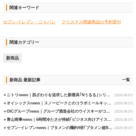
関連キーワード
セブン‐イレブン・ジャパン
クリスマス関連商品の予約受付
関連カテゴリー
新商品
新商品 最新記事
一覧
ニトリnews｜肌ざわりを追求した新寝具｢Nうるる｣シリーズを発売
(2026.08.07)
オイシックスnews｜スノーピークとのコラボミールキット8/13発売
(2026.08.07)
OICグループnews｜グループ酒造会社のウイスキーがコンペティション受賞
(2026.08.07)
青山商事news｜6時間冷たさが持続｢ビジネス向けアイスベスト｣発売
(2026.08.07)
セブンｰイレブンnews｜ブタメンの麺約4倍｢ブタメン超BIG｣8/11から限定発売
(2026.08.07)