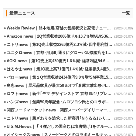
最新ニュース
一覧
Weekly Review｜熊本地震/店舗の営業状況と家電チェーンの支援策
(2026.08.08)
Amazon news｜2Q営業収益2006億ドル13.7％増/AWS36.8％％増が貢献
(2026.08.07)
ニトリnews｜第1Q売上収益2263億円2.3%減･四半期利益1.4％減
(2026.08.07)
ユニクロnews｜京都･河原町通りにグローバル旗艦店を11/6開設
(2026.08.07)
AOKI news｜第1Q売上高430億円1.6％減･経常利益54.6％減
(2026.08.07)
はるやまnews｜第1Q売上高71億円1.4％減･経常損失4億3800万円
(2026.08.07)
バローnews｜第１Q営業収益2434億円9.9％増/SM事業15.5％増と絶好調
(2026.08.07)
島忠news｜展示品家具が最大50％オフ｢倉庫大放出祭｣4店舗限定で開催
(2026.08.07)
ロフトnews｜新生｢モマ デザインストア 京都｣9/4リプレイスオープン
(2026.08.07)
ハンズnews｜創業50周年記念･ムロツヨシ氏とのコラボ企画｢ムロハンズ｣開催
(2026.08.07)
関西フードマーケットnews｜関西スーパーデイリーマート蒲生店8/7改装
(2026.08.07)
ニトリnews｜肌ざわりを追求した新寝具｢Nうるる｣シリーズを発売
(2026.08.07)
U.S.M.Hnews｜ ｢４種だしの国産むね塩唐揚げ｣をグループ610店で共同販促
(2026.08.07)
オイシックスnews｜スノーピークとのコラボミールキット8/13発売
(2026.08.07)