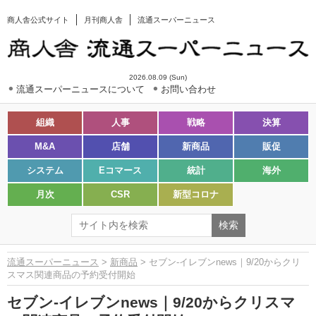
商人舎公式サイト
月刊商人舎
流通スーパーニュース
2026.08.09 (Sun)
流通スーパーニュースについて
お問い合わせ
組織
人事
戦略
決算
M&A
店舗
新商品
販促
システム
Eコマース
統計
海外
月次
CSR
新型コロナ
流通スーパーニュース
>
新商品
> セブン-イレブンnews｜9/20からクリ
スマス関連商品の予約受付開始
セブン-イレブンnews｜9/20からクリスマ