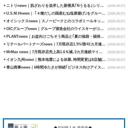
ニトリnews｜肌ざわりを追求した新寝具｢Nうるる｣シリーズを発売
(2026.08.07)
U.S.M.Hnews｜ ｢４種だしの国産むね塩唐揚げ｣をグループ610店で共同販促
(2026.08.07)
オイシックスnews｜スノーピークとのコラボミールキット8/13発売
(2026.08.07)
OICグループnews｜グループ酒造会社のウイスキーがコンペティション受賞
(2026.08.07)
PLANTnews｜お盆向けごちそう商品と｢夏の福袋・福得カート｣8/8から開催
(2026.08.07)
リテールパートナーズnews｜7月既存店1.5%増/41カ月連続増
(2026.08.07)
MrMax news｜7月既存店売上高1.6％減､2カ月連続マイナス
(2026.08.07)
イオン九州news｜熊本地震による休業､時間変更は8店舗(8/7時点)
(2026.08.07)
青山商事news｜6時間冷たさが持続｢ビジネス向けアイスベスト｣発売
(2026.08.07)
◆月刊商人舎 最新号◆