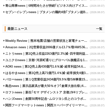
青山商事news｜6時間冷たさが持続｢ビジネス向けアイスベスト｣発売
(2026.08.07)
セブンｰイレブンnews｜ブタメンの麺約4倍｢ブタメン超BIG｣8/11から限定発売
(2026.08.07)
最新ニュース
一覧
Weekly Review｜熊本地震/店舗の営業状況と家電チェーンの支援策
(2026.08.08)
Amazon news｜2Q営業収益2006億ドル13.7％増/AWS36.8％％増が貢献
(2026.08.07)
ニトリnews｜第1Q売上収益2263億円2.3%減･四半期利益1.4％減
(2026.08.07)
ユニクロnews｜京都･河原町通りにグローバル旗艦店を11/6開設
(2026.08.07)
AOKI news｜第1Q売上高430億円1.6％減･経常利益54.6％減
(2026.08.07)
はるやまnews｜第1Q売上高71億円1.4％減･経常損失4億3800万円
(2026.08.07)
バローnews｜第１Q営業収益2434億円9.9％増/SM事業15.5％増と絶好調
(2026.08.07)
島忠news｜展示品家具が最大50％オフ｢倉庫大放出祭｣4店舗限定で開催
(2026.08.07)
ロフトnews｜新生｢モマ デザインストア 京都｣9/4リプレイスオープン
(2026.08.07)
ハンズnews｜創業50周年記念･ムロツヨシ氏とのコラボ企画｢ムロハンズ｣開催
(2026.08.07)
関西フードマーケットnews｜関西スーパーデイリーマート蒲生店8/7改装
(2026.08.07)