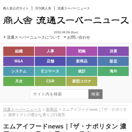
商人舎公式サイト
月刊商人舎
流通スーパーニュース
2026.08.09 (Sun)
流通スーパーニュースについて
お問い合わせ
組織
人事
戦略
決算
M&A
店舗
新商品
販促
システム
Eコマース
統計
海外
月次
CSR
新型コロナ
流通スーパーニュース
>
新商品
> エムアイフードnews｜｢ザ・ナポリタ
ン 濃厚トマトの豊かな香り｣2/1発売
エムアイフードnews｜｢ザ・ナポリタン 濃