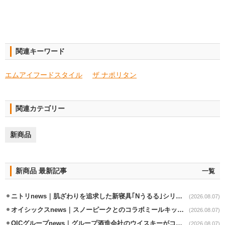
関連キーワード
エムアイフードスタイル
ザ ナポリタン
関連カテゴリー
新商品
新商品 最新記事
一覧
ニトリnews｜肌ざわりを追求した新寝具｢Nうるる｣シリーズを発売
(2026.08.07)
オイシックスnews｜スノーピークとのコラボミールキット8/13発売
(2026.08.07)
OICグループnews｜グループ酒造会社のウイスキーがコンペティション受賞
(2026.08.07)