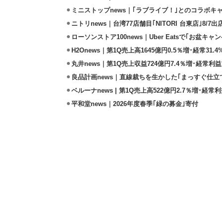
ミニストップnews｜｢ラブライブ！｣とのコラボキャ
ニトリnews｜台湾77店舗目｢NITORI 台東店｣8/7出
ローソンストア100news｜Uber Eatsで｢お盆キャン
H2Onews｜第1Q売上高1645億円0.5％増･経常31
丸井news｜第1Q売上収益724億円7.4％増･経常利益
良品計画news｜直線裁ちを生かした｢まっすぐ仕立
ベルーナnews | 第1Q売上高522億円2.7％増･経常利
平和堂news｜2026年度春季｢緑の募金｣寄付