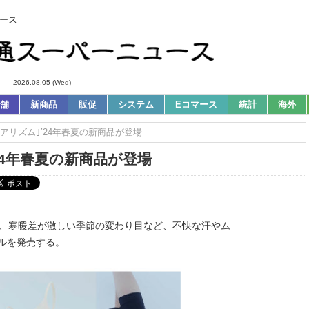
ース
2026.08.05 (Wed)
舗
新商品
販促
システム
Eコマース
統計
海外
エアリズム｣’24年春夏の新商品が登場
24年春夏の新商品が登場
)は、寒暖差が激しい季節の変わり目など、不快な汗やム
デルを発売する。