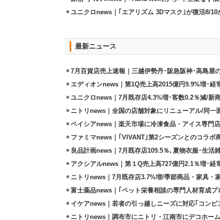
ユニクロnews｜｢エアリズム 3Dマスク｣が復活8/1
最新ニュース
7月百貨店売上速報｜三越伊勢丹･阪急阪神･高島屋
エディオンnews｜第1Q売上高2015億円9.9%増･経常
ユニクロnews｜7月既存店4.3%増･客数0.2％減/
ニトリnews｜全国の店舗対象にリニューアル/同一
ベイシアnews｜楽天市場に冷凍食品・アイス専門店
ファミマnews｜｢VIVANT｣第2シーズンとのコラボ商
良品計画news｜7月既存店109.5％､夏物衣服･生活
アクシアルnews｜第１Q売上高727億円2.1％増･経
ニトリnews｜7月既存店3.7%増/季節商品・家具
富士薬品news｜｢ペット栄養相談の専門人材育成プ
イケアnews｜若者の引っ越しニーズに対応｢コンピ
ニトリnews｜調布市にニトリ・江南市にデコホーム