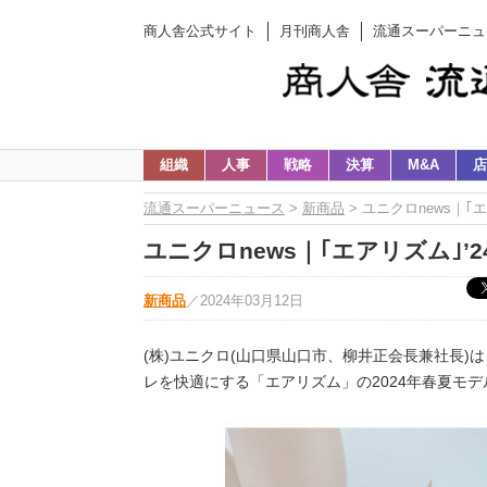
商人舎公式サイト
月刊商人舎
流通スーパーニュ
組織
人事
戦略
決算
M&A
店
流通スーパーニュース
>
新商品
> ユニクロnews｜｢
ユニクロnews｜｢エアリズム｣’
新商品
／
2024年03月12日
(株)ユニクロ(山口県山口市、柳井正会長兼社長
レを快適にする「エアリズム」の2024年春夏モ