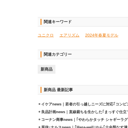
関連キーワード
ユニクロ
エアリズム
2024年春夏モデル
関連カテゴリー
新商品
新商品 最新記事
イケアnews｜若者の引っ越しニーズに対応｢コンピ
良品計画news｜直線裁ちを生かした｢まっすぐ仕立
コーナン商事news｜｢やわらかタッチ シャギーラグ
原信･ナルスnews｜｢Hana-well｣から｢十全梨なす漬