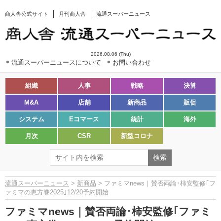
商人舎公式サイト
月刊商人舎
流通スーパーニュース
2026.08.06 (Thu)
流通スーパーニュースについて
お問い合わせ
組織
人事
戦略
決算
M&A
店舗
新商品
販促
システム
Eコマース
統計
海外
月次
CSR
新型コロナ
流通スーパーニュース
>
新商品
> ファミマnews｜賛否両論･柿安監修｢フ
ァミマの恵方巻2025｣12/20予約開始
ファミマnews｜賛否両論･柿安監修｢ファミ