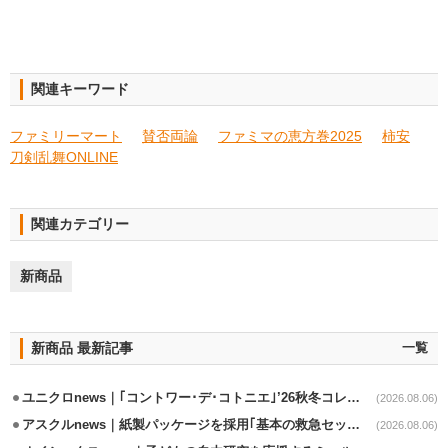
関連キーワード
ファミリーマート
賛否両論
ファミマの恵方巻2025
柿安
刀剣乱舞ONLINE
関連カテゴリー
新商品
新商品 最新記事
一覧
ユニクロnews｜｢コントワー･デ･コトニエ｣’26秋冬コレクション8/28発売
(2026.08.06)
アスクルnews｜紙製パッケージを採用｢基本の救急セット｣8/5発売
(2026.08.06)