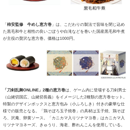
「
柿安監修 牛めし恵方巻
」は、こだわりの製法で旨味を閉じ込め
た黒毛和牛と相性の良いごぼうや白滝などを巻いた国産黒毛和牛煮
が主役の贅沢な恵方巻。価格は1000円。
「刀剣乱舞ONLINE」2種の恵方巻
は、ゲーム内に登場する刀剣男士
（山姥切国広、山姥切長義）をイメージした2種類の恵方巻セット。
特製のデザインボックスと恵方包み（小ふろしき）付きの豪華な仕
様での販売となる。「鶏そぼろ玉子焼巻」の具材は玉子焼、鶏そぼ
ろ、沢庵、卵黄ソース。「カニカマ入りツナマヨ巻」はカニカマ入
りツナマヨネーズ、きゅうり、海老、酢れんこんを使用している。