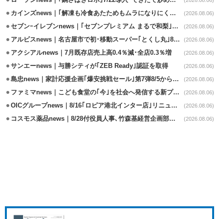
ローソンnews｜｢鍋さばきロボ｣7/22導入･できたて炒めメニューを提供
(2026.08.06)
カインズnews｜｢解凍も冷食あたためもムラになりにくいフラットレンジ｣発売
(2026.08.06)
セブンｰイレブンnews｜｢セブンプレミアム まるで和梨｣8/11から順次発売
(2026.08.06)
アルビスnews｜名古屋市で初･移動スーパー｢とくし丸｣8/4運行開始
(2026.08.06)
アクシアルnews｜7月既存店売上高0.4％減･全店0.3％増
(2026.08.06)
サンエーnews｜与勝シティが｢ZEB Ready｣認証を取得
(2026.08.06)
島忠news｜家計応援企画｢爆安挑戦セール｣第7弾8/5から開催
(2026.08.06)
ファミマnews｜こども食堂の｢今｣を社会へ発信する新プロジェクト始動
(2026.08.06)
OICグループnews｜8/16｢ロピア港北インター店｣リニューアル/食品売場拡大
(2026.08.06)
コスモス薬品news｜8/28付役員人事､竹森基経営企画部長が取締役昇格
(2026.08.06)