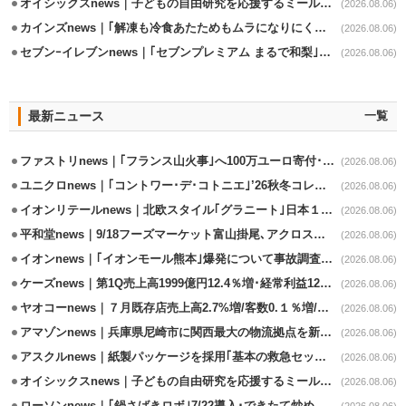
オイシックスnews｜子どもの自由研究を応援するミールキット8/6発売
(2026.08.06)
カインズnews｜｢解凍も冷食あたためもムラになりにくいフラットレンジ｣発売
(2026.08.06)
セブンｰイレブンnews｜｢セブンプレミアム まるで和梨｣8/11から順次発売
(2026.08.06)
最新ニュース
一覧
ファストリnews｜｢フランス山火事｣へ100万ユーロ寄付･衣料5万点も提供
(2026.08.06)
ユニクロnews｜｢コントワー･デ･コトニエ｣’26秋冬コレクション8/28発売
(2026.08.06)
イオンリテールnews｜北欧スタイル｢グラニート｣日本１号店を自由が丘に開業
(2026.08.06)
平和堂news｜9/18フーズマーケット富山掛尾､アクロスプラザ内に出店
(2026.08.06)
イオンnews｜｢イオンモール熊本｣爆発について事故調査委員会設置
(2026.08.06)
ケーズnews｜第1Q売上高1999億円12.4％増･経常利益125.0%増
(2026.08.06)
ヤオコーnews｜７月既存店売上高2.7%増/客数0.１％増/客単価2.6％増
(2026.08.06)
アマゾンnews｜兵庫県尼崎市に関西最大の物流拠点を新設・市内2拠点目
(2026.08.06)
アスクルnews｜紙製パッケージを採用｢基本の救急セット｣8/5発売
(2026.08.06)
オイシックスnews｜子どもの自由研究を応援するミールキット8/6発売
(2026.08.06)