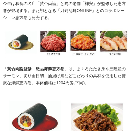
今年は和食の名店「賛否両論」と肉の老舗「柿安」が監修した恵方
巻が登場する。また初となる「刀剣乱舞ONLINE」とのコラボレー
ション恵方巻も発売する。
「
賛否両論監修 絶品海鮮恵方巻
」は、まぐろたたき身や三陸産の
サーモン、炙り金目鯛、油揚げ煮などこだわりの具材を使用した贅
沢な海鮮恵方巻。本体価格は1204円(以下同)。