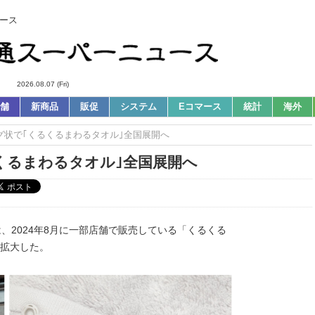
ース
2026.08.07 (Fri)
舗
新商品
販促
システム
Eコマース
統計
海外
ング状で｢くるくるまわるタオル｣全国展開へ
るくるまわるタオル｣全国展開へ
、2024年8月に一部店舗で販売している「くるくる
に拡大した。