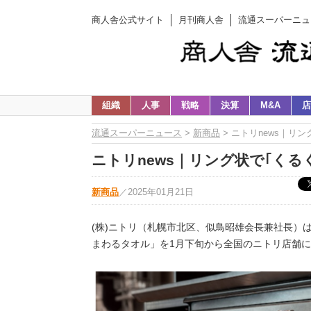
商人舎公式サイト
月刊商人舎
流通スーパーニュ
組織
人事
戦略
決算
M&A
店
流通スーパーニュース
>
新商品
> ニトリnews｜リ
ニトリnews｜リング状で｢く
新商品
／
2025年01月21日
(株)ニトリ（札幌市北区、似鳥昭雄会長兼社長）は
まわるタオル」を1月下旬から全国のニトリ店舗