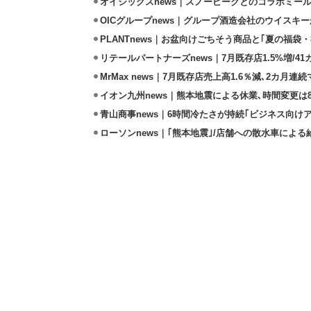
オイシックスnews｜スノーピークとのコラボミールキ
OICグループnews｜グループ酒造会社のウイスキ
PLANTnews｜お盆向けごちそう商品と｢夏の福袋・
リテールパートナーズnews｜7月既存店1.5%増/4
MrMax news｜7月既存店売上高1.6％減､2カ月連
イオン九州news｜熊本地震による休業､時間変更は8店
青山商事news｜6時間冷たさが持続｢ビジネス向け
ローソンnews｜｢熊本地震｣/店舗への散水車によ