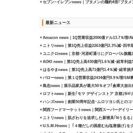
セブンｰイレブンnews｜ブタメンの麺約4倍｢ブタメン
最新ニュース
Amazon news｜1Q営業収益2006億ドル13.7％増/
ニトリnews｜第1Q売上収益2263億円2.3%減･四半
ユニクロnews｜京都･河原町通りにグローバル旗艦店
AOKI news｜第1Q売上高430億円1.6％減･経常利益5
はるやまnews｜第1Q売上高71億円1.4％減･経常損失
バローnews｜第１Q営業収益2434億円9.9％増/SM
島忠news｜展示品家具が最大50％オフ｢倉庫大放出
ロフトnews｜新生｢モマ デザインストア 京都｣9/
ハンズnews｜創業50周年記念･ムロツヨシ氏との
関西フードマーケットnews｜関西スーパーデイリー
ニトリnews｜肌ざわりを追求した新寝具｢Nうるる
U.S.M.Hnews｜ ｢４種だしの国産むね塩唐揚げ｣