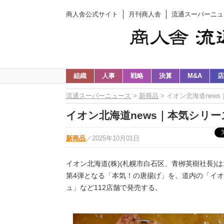
商人舎公式サイト
月刊商人舎
流通スーパーニュ
組織
人事
戦略
決算
M&A
店
流通スーパーニュース
>
新商品
> イオン北海道new
イオン北海道news｜本気シリーズ
新商品
／
2025年10月01日
イオン北海道(株)(札幌市白石区、青栁英樹社長)は
第4弾となる「本気！の唐揚げ」を、道内の「イ
ュ」など112店舗で発売する。