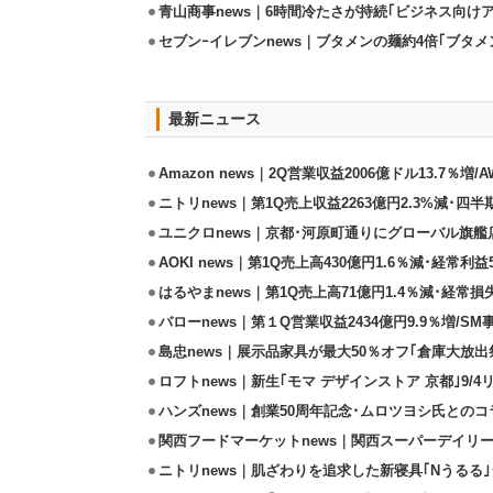
青山商事news｜6時間冷たさが持続｢ビジネス向け
セブンｰイレブンnews｜ブタメンの麺約4倍｢ブタメン
最新ニュース
Amazon news｜2Q営業収益2006億ドル13.7％増/
ニトリnews｜第1Q売上収益2263億円2.3%減･四半
ユニクロnews｜京都･河原町通りにグローバル旗艦店
AOKI news｜第1Q売上高430億円1.6％減･経常利益5
はるやまnews｜第1Q売上高71億円1.4％減･経常損失
バローnews｜第１Q営業収益2434億円9.9％増/SM
島忠news｜展示品家具が最大50％オフ｢倉庫大放出
ロフトnews｜新生｢モマ デザインストア 京都｣9/
ハンズnews｜創業50周年記念･ムロツヨシ氏との
関西フードマーケットnews｜関西スーパーデイリー
ニトリnews｜肌ざわりを追求した新寝具｢Nうるる