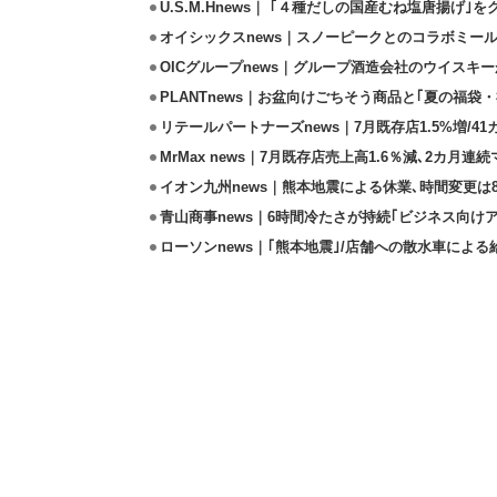
U.S.M.Hnews｜ ｢４種だしの国産むね塩唐揚げ｣
オイシックスnews｜スノーピークとのコラボミールキ
OICグループnews｜グループ酒造会社のウイスキ
PLANTnews｜お盆向けごちそう商品と｢夏の福袋・
リテールパートナーズnews｜7月既存店1.5%増/4
MrMax news｜7月既存店売上高1.6％減､2カ月連
イオン九州news｜熊本地震による休業､時間変更は8店
青山商事news｜6時間冷たさが持続｢ビジネス向け
ローソンnews｜｢熊本地震｣/店舗への散水車によ