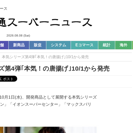
ース
2026.08.08 (Sat)
舗
新商品
販促
システム
Eコマース
統計
海外
s｜本気シリーズ第4弾｢本気！の唐揚げ｣10/1から発売
第4弾｢本気！の唐揚げ｣10/1から発売
10月1日(水)、開発商品として展開する本気シリーズ
オン」「イオンスーパーセンター」「マックスバリ