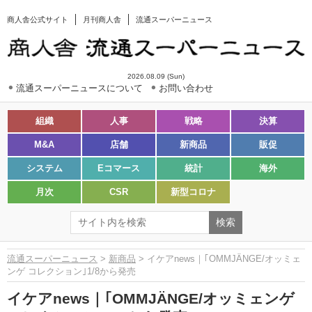
商人舎公式サイト
月刊商人舎
流通スーパーニュース
2026.08.09 (Sun)
流通スーパーニュースについて
お問い合わせ
組織
人事
戦略
決算
M&A
店舗
新商品
販促
システム
Eコマース
統計
海外
月次
CSR
新型コロナ
流通スーパーニュース
>
新商品
> イケアnews｜｢OMMJÄNGE/オッミェ
ンゲ コレクション｣1/8から発売
イケアnews｜｢OMMJÄNGE/オッミェンゲ