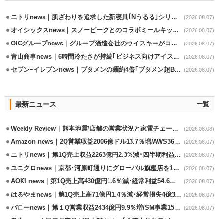
ニトリnews｜肌ざわりを追求した新寝具｢Nうるる｣シリーズを発売
(2026.08.07)
オイシックスnews｜スノーピークとのコラボミールキット8/13発売
(2026.08.07)
OICグループnews｜グループ酒造会社のウイスキーがコンペティション受賞
(2026.08.07)
青山商事news｜6時間冷たさが持続｢ビジネス向けアイスベスト｣発売
(2026.08.07)
セブンｰイレブンnews｜ブタメンの麺約4倍｢ブタメン超BIG｣8/11から限定発売
(2026.08.07)
最新ニュース
一覧
Weekly Review｜熊本地震/店舗の営業状況と家電チェーンの支援策
(2026.08.08)
Amazon news｜2Q営業収益2006億ドル13.7％増/AWS36.8％％増が貢献
(2026.08.07)
ニトリnews｜第1Q売上収益2263億円2.3%減･四半期利益1.4％減
(2026.08.07)
ユニクロnews｜京都･河原町通りにグローバル旗艦店を11/6開設
(2026.08.07)
AOKI news｜第1Q売上高430億円1.6％減･経常利益54.6％減
(2026.08.07)
はるやまnews｜第1Q売上高71億円1.4％減･経常損失4億3800万円
(2026.08.07)
バローnews｜第１Q営業収益2434億円9.9％増/SM事業15.5％増と絶好調
(2026.08.07)