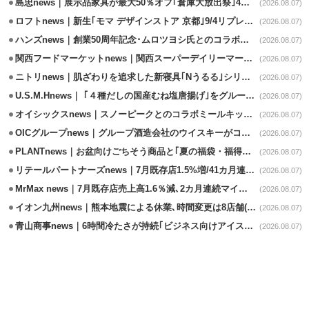
島忠news｜展示品家具が最大50％オフ｢倉庫大放出祭｣4店舗限定で開催
(2026.08.07)
ロフトnews｜新生｢モマ デザインストア 京都｣9/4リプレイスオープン
(2026.08.07)
ハンズnews｜創業50周年記念･ムロツヨシ氏とのコラボ企画｢ムロハンズ｣開催
(2026.08.07)
関西フードマーケットnews｜関西スーパーデイリーマート蒲生店8/7改装
(2026.08.07)
ニトリnews｜肌ざわりを追求した新寝具｢Nうるる｣シリーズを発売
(2026.08.07)
U.S.M.Hnews｜ ｢４種だしの国産むね塩唐揚げ｣をグループ610店で共同販促
(2026.08.07)
オイシックスnews｜スノーピークとのコラボミールキット8/13発売
(2026.08.07)
OICグループnews｜グループ酒造会社のウイスキーがコンペティション受賞
(2026.08.07)
PLANTnews｜お盆向けごちそう商品と｢夏の福袋・福得カート｣8/8から開催
(2026.08.07)
リテールパートナーズnews｜7月既存店1.5%増/41カ月連続増
(2026.08.07)
MrMax news｜7月既存店売上高1.6％減､2カ月連続マイナス
(2026.08.07)
イオン九州news｜熊本地震による休業､時間変更は8店舗(8/7時点)
(2026.08.07)
青山商事news｜6時間冷たさが持続｢ビジネス向けアイスベスト｣発売
(2026.08.07)