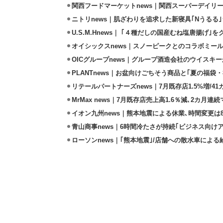
関西フードマーケットnews｜関西スーパーデイリー
ニトリnews｜肌ざわりを追求した新寝具｢Nうるる
U.S.M.Hnews｜ ｢４種だしの国産むね塩唐揚げ｣
オイシックスnews｜スノーピークとのコラボミールキ
OICグループnews｜グループ酒造会社のウイスキ
PLANTnews｜お盆向けごちそう商品と｢夏の福袋・
リテールパートナーズnews｜7月既存店1.5%増/4
MrMax news｜7月既存店売上高1.6％減､2カ月連
イオン九州news｜熊本地震による休業､時間変更は8店
青山商事news｜6時間冷たさが持続｢ビジネス向け
ローソンnews｜｢熊本地震｣/店舗への散水車によ