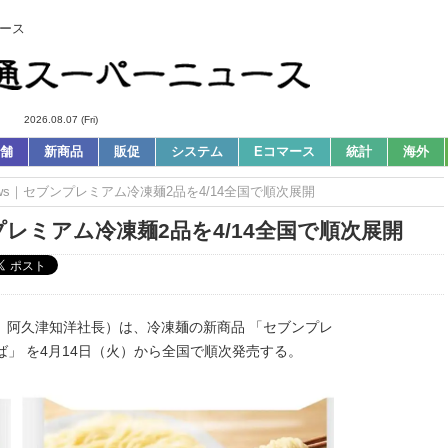
ース
2026.08.07 (Fri)
舗
新商品
販促
システム
Eコマース
統計
海外
ews｜セブンプレミアム冷凍麺2品を4/14全国で順次展開
プレミアム冷凍麺2品を4/14全国で順次展開
区、阿久津知洋社長）は、冷凍麺の新商品 「セブンプレ
ば」 を4月14日（火）から全国で順次発売する。