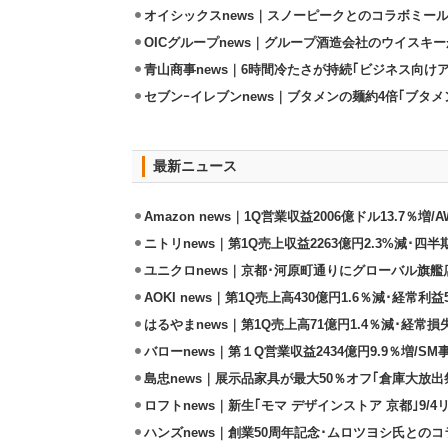
オイシックスnews｜スノーピークとのコラボミールキ
OICグループnews｜グループ酒造会社のウイスキ
青山商事news｜6時間冷たさが持続｢ビジネス向け
セブンｰイレブンnews｜ブタメンの麺約4倍｢ブタメン
最新ニュース
Amazon news｜1Q営業収益2006億ドル13.7％増/
ニトリnews｜第1Q売上収益2263億円2.3%減･四半
ユニクロnews｜京都･河原町通りにグローバル旗艦店
AOKI news｜第1Q売上高430億円1.6％減･経常利益5
はるやまnews｜第1Q売上高71億円1.4％減･経常損失
バローnews｜第１Q営業収益2434億円9.9％増/SM
島忠news｜展示品家具が最大50％オフ｢倉庫大放出
ロフトnews｜新生｢モマ デザインストア 京都｣9/
ハンズnews｜創業50周年記念･ムロツヨシ氏との