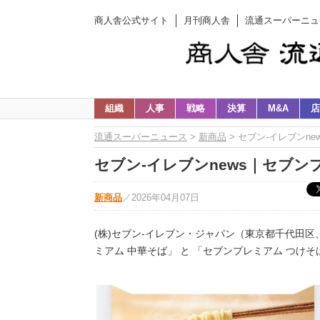
商人舎公式サイト
月刊商人舎
流通スーパーニュ
組織
人事
戦略
決算
M&A
店
流通スーパーニュース
>
新商品
> セブン‐イレブンn
セブン‐イレブンnews｜セブン
新商品
／
2026年04月07日
(株)セブン‐イレブン・ジャパン（東京都千代田
ミアム 中華そば」 と 「セブンプレミアム つけそ