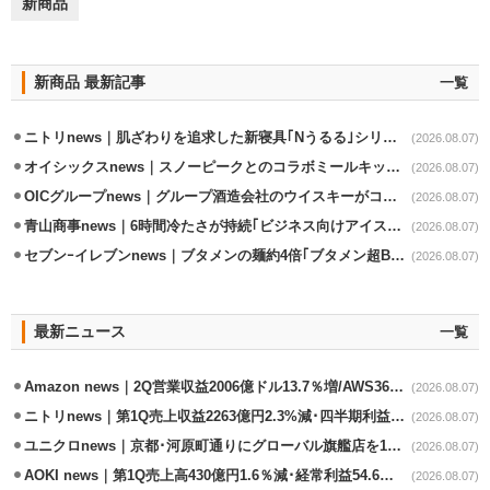
新商品
新商品 最新記事
一覧
ニトリnews｜肌ざわりを追求した新寝具｢Nうるる｣シリーズを発売
(2026.08.07)
オイシックスnews｜スノーピークとのコラボミールキット8/13発売
(2026.08.07)
OICグループnews｜グループ酒造会社のウイスキーがコンペティション受賞
(2026.08.07)
青山商事news｜6時間冷たさが持続｢ビジネス向けアイスベスト｣発売
(2026.08.07)
セブンｰイレブンnews｜ブタメンの麺約4倍｢ブタメン超BIG｣8/11から限定発売
(2026.08.07)
最新ニュース
一覧
Amazon news｜2Q営業収益2006億ドル13.7％増/AWS36.8％％増が貢献
(2026.08.07)
ニトリnews｜第1Q売上収益2263億円2.3%減･四半期利益1.4％減
(2026.08.07)
ユニクロnews｜京都･河原町通りにグローバル旗艦店を11/6開設
(2026.08.07)
AOKI news｜第1Q売上高430億円1.6％減･経常利益54.6％減
(2026.08.07)