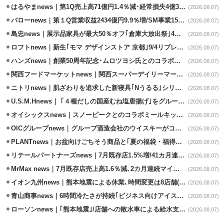
はるやまnews｜第1Q売上高71億円1.4％減･経常損失4億3800万円
(2026.08.07)
バローnews｜第１Q営業収益2434億円9.9％増/SM事業15.5％増と絶好調
(2026.08.07)
島忠news｜展示品家具が最大50％オフ｢倉庫大放出祭｣4店舗限定で開催
(2026.08.07)
ロフトnews｜新生｢モマ デザインストア 京都｣9/4リプレイスオープン
(2026.08.07)
ハンズnews｜創業50周年記念･ムロツヨシ氏とのコラボ企画｢ムロハンズ｣開催
(2026.08.07)
関西フードマーケットnews｜関西スーパーデイリーマート蒲生店8/7改装
(2026.08.07)
ニトリnews｜肌ざわりを追求した新寝具｢Nうるる｣シリーズを発売
(2026.08.07)
U.S.M.Hnews｜ ｢４種だしの国産むね塩唐揚げ｣をグループ610店で共同販促
(2026.08.07)
オイシックスnews｜スノーピークとのコラボミールキット8/13発売
(2026.08.07)
OICグループnews｜グループ酒造会社のウイスキーがコンペティション受賞
(2026.08.07)
PLANTnews｜お盆向けごちそう商品と｢夏の福袋・福得カート｣8/8から開催
(2026.08.07)
リテールパートナーズnews｜7月既存店1.5%増/41カ月連続増
(2026.08.07)
MrMax news｜7月既存店売上高1.6％減､2カ月連続マイナス
(2026.08.07)
イオン九州news｜熊本地震による休業､時間変更は8店舗(8/7時点)
(2026.08.07)
青山商事news｜6時間冷たさが持続｢ビジネス向けアイスベスト｣発売
(2026.08.07)
ローソンnews｜｢熊本地震｣/店舗への散水車による給水支援を開始
(2026.08.07)