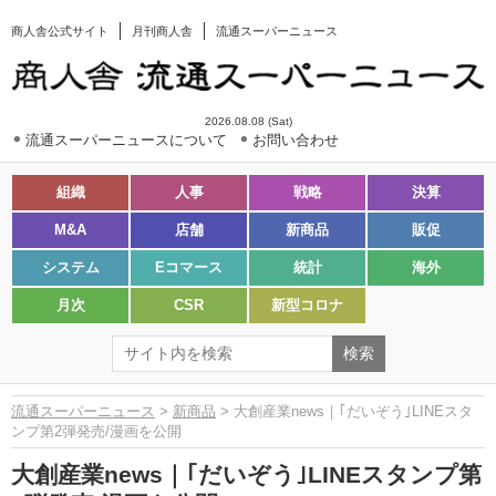
商人舎公式サイト
月刊商人舎
流通スーパーニュース
2026.08.08 (Sat)
流通スーパーニュースについて
お問い合わせ
組織
人事
戦略
決算
M&A
店舗
新商品
販促
システム
Eコマース
統計
海外
月次
CSR
新型コロナ
流通スーパーニュース
>
新商品
> 大創産業news｜｢だいぞう｣LINEスタ
ンプ第2弾発売/漫画を公開
大創産業news｜｢だいぞう｣LINEスタンプ第