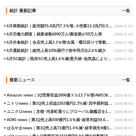
統計 最新記事
一覧
6月商業統計｜販売額55.8兆円7.3％増､小売業13.2兆円0.5％増
(2026.07.31)
6月労働力調査｜就業者数6890万人/製造業が39万人増
(2026.07.31)
6月外食統計｜全店売上高3.3％増/台風・曜日回りで客数失速も単価上昇が下支え
(2026.07.28)
6月通販統計｜総売上高1056億円で前年同月比2.6％減少
(2026.07.28)
6月SC統計｜既存SC売上高1.6％減/悪天候･低気温により夏物不振
(2026.07.27)
最新ニュース
一覧
Amazon news｜1Q営業収益2006億ドル13.7％増/AWS36.8％％増が貢献
(2026.08.07)
ニトリnews｜第1Q売上収益2263億円2.3%減･四半期利益1.4％減
(2026.08.07)
ユニクロnews｜京都･河原町通りにグローバル旗艦店を11/6開設
(2026.08.07)
AOKI news｜第1Q売上高430億円1.6％減･経常利益54.6％減
(2026.08.07)
はるやまnews｜第1Q売上高71億円1.4％減･経常損失4億3800万円
(2026.08.07)