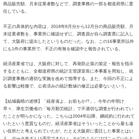
商品販売額、月末従業者数などで、調査事務の一部を都道府県に委
任している。
不正の具体的な内容は、2018年8月分から12月分の商品販売額、月
末従業者数を、事業所に確認せずに、調査員が自ら調査票に記入し
て、大阪府に提出したというものだった。なお、この16事業所以外
にも1件の事業所で、不正の有無を確認中と報告されている。
経済産業省では、大阪府に対して、再発防止策の策定・報告を指示
するとともに、全都道府県の統計主管課室長に本事案を周知し、統
計調査事務の適切な実施を改めて指導する。また、今回の不正によ
る影響は軽微で、公表済みの統計数値の修正は必要ないという。
【結城義晴の述懐】「経産省よ、お前もか!?」。今年の年明け
早々、厚生労働省の「毎月勤労統計」で不適切な調査が行われてい
たことが明らかになった。こちらは2004年以降、継続的に行われて
いたという悪質なものだ。経済産業省はそういったことから最も遠
い役所だと考えられていたが、たとえ大阪府に委託した事業とはい
え、データ改ざんは否定できない。カビのようにはびこっていたと