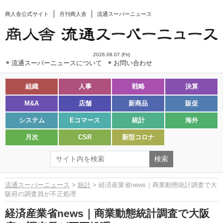
商人舎公式サイト
月刊商人舎
流通スーパーニュース
2026.08.07 (Fri)
流通スーパーニュースについて
お問い合わせ
組織
人事
戦略
決算
M&A
店舗
新商品
販促
システム
Eコマース
統計
海外
月次
CSR
新型コロナ
流通スーパーニュース
>
統計
> 経済産業省news｜商業動態統計調査で大
阪府の調査員が不正処理
経済産業省news｜商業動態統計調査で大阪