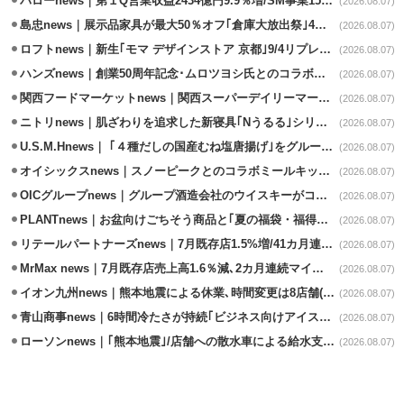
バローnews｜第１Q営業収益2434億円9.9％増/SM事業15.5％増と絶好調
(2026.08.07)
島忠news｜展示品家具が最大50％オフ｢倉庫大放出祭｣4店舗限定で開催
(2026.08.07)
ロフトnews｜新生｢モマ デザインストア 京都｣9/4リプレイスオープン
(2026.08.07)
ハンズnews｜創業50周年記念･ムロツヨシ氏とのコラボ企画｢ムロハンズ｣開催
(2026.08.07)
関西フードマーケットnews｜関西スーパーデイリーマート蒲生店8/7改装
(2026.08.07)
ニトリnews｜肌ざわりを追求した新寝具｢Nうるる｣シリーズを発売
(2026.08.07)
U.S.M.Hnews｜ ｢４種だしの国産むね塩唐揚げ｣をグループ610店で共同販促
(2026.08.07)
オイシックスnews｜スノーピークとのコラボミールキット8/13発売
(2026.08.07)
OICグループnews｜グループ酒造会社のウイスキーがコンペティション受賞
(2026.08.07)
PLANTnews｜お盆向けごちそう商品と｢夏の福袋・福得カート｣8/8から開催
(2026.08.07)
リテールパートナーズnews｜7月既存店1.5%増/41カ月連続増
(2026.08.07)
MrMax news｜7月既存店売上高1.6％減､2カ月連続マイナス
(2026.08.07)
イオン九州news｜熊本地震による休業､時間変更は8店舗(8/7時点)
(2026.08.07)
青山商事news｜6時間冷たさが持続｢ビジネス向けアイスベスト｣発売
(2026.08.07)
ローソンnews｜｢熊本地震｣/店舗への散水車による給水支援を開始
(2026.08.07)