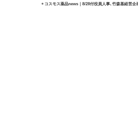
コスモス薬品news｜8/28付役員人事､竹森基経営