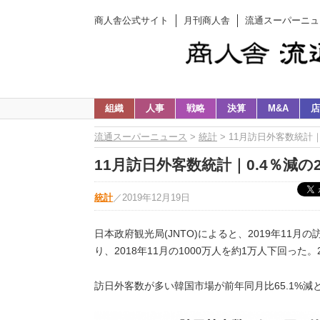
商人舎公式サイト
月刊商人舎
流通スーパーニュ
組織
人事
戦略
決算
M&A
店
流通スーパーニュース
>
統計
> 11月訪日外客数統計｜
11月訪日外客数統計｜0.4％減の
統計
／
2019年12月19日
日本政府観光局
(JNTO)
によると、
2019
年
11
月の
り、
2018
年
11
月の
1000
万人を約
1
万人下回った。
訪日外客数が多い韓国市場が前年同月比
65.1%
減