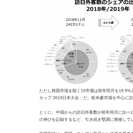
ただし韓国市場を除く
19
市場は前年同月を
19.9%
カップ
2019
日本大会」だ。欧米豪市場を中心に訪
とくに、中国からの訪日外客数が前年同月に比べ
1
の伸びを記録するなど、引き続き堅調に推移して