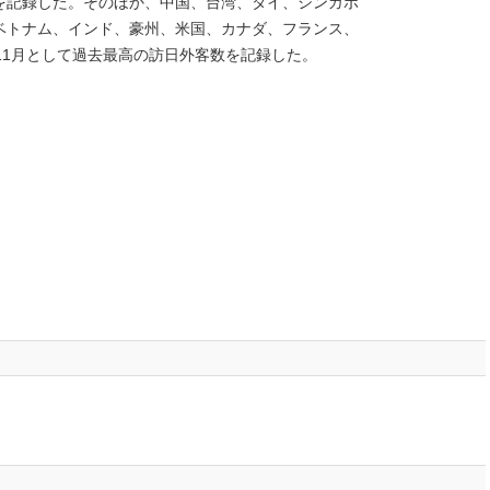
を記録した。そのほか、中国、台湾、タイ、シンガポ
ベトナム、インド、豪州、米国、カナダ、フランス、
11
月として過去最高の訪日外客数を記録した。