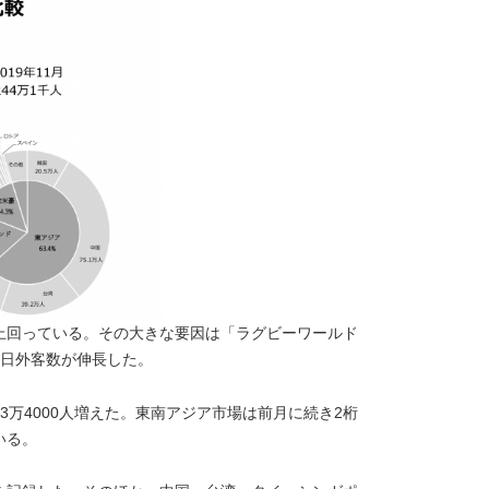
上回っている。その大きな要因は「ラグビーワールド
日外客数が伸長した。
3
万
4000
人増えた。東南アジア市場は前月に続き
2
桁
いる。