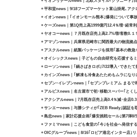
イオンリテールnews｜北欧スタイル｢グラニート｣
平和堂news｜9/18フーズマーケット富山掛尾､ア
イオンnews｜｢イオンモール熊本｣爆発について事
ケーズnews｜第1Q売上高1999億円12.4％増･経常利
ヤオコーnews｜７月既存店売上高2.7%増/客数0.１
アマゾンnews｜兵庫県尼崎市に関西最大の物流拠
アスクルnews｜紙製パッケージを採用｢基本の救急セ
オイシックスnews｜子どもの自由研究を応援するミ
ローソンnews｜｢鍋さばきロボ｣7/22導入･できた
カインズnews｜｢解凍も冷食あたためもムラになり
セブンｰイレブンnews｜｢セブンプレミアム まるで和
アルビスnews｜名古屋市で初･移動スーパー｢とくし
アクシアルnews｜7月既存店売上高0.4％減･全店0.
サンエーnews｜与勝シティが｢ZEB Ready｣認証を
島忠news｜家計応援企画｢爆安挑戦セール｣第7弾8/
ファミマnews｜こども食堂の｢今｣を社会へ発信す
OICグループnews｜8/16｢ロピア港北インター店