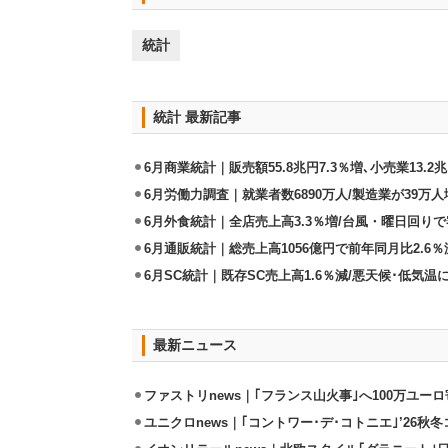
統計
統計 最新記事
6月商業統計｜販売額55.8兆円7.3％増､小売業13.2兆
6月労働力調査｜就業者数6890万人/製造業が39万人
6月外食統計｜全店売上高3.3％増/台風・曜日回り
6月通販統計｜総売上高1056億円で前年同月比2.6％
6月SC統計｜既存SC売上高1.6％減/悪天候･低気
最新ニュース
ファストリnews｜｢フランス山火事｣へ100万ユー
ユニクロnews｜｢コントワー･デ･コトニエ｣’26秋冬