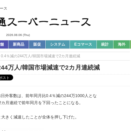
ース
2026.08.06 (Thu)
舗
新商品
販促
システム
Eコマース
統計
海外
0.4％減の244万人/韓国市場減速で2カ月連続減
244万人/韓国市場減速で2カ月連続減
訪日外客数は、前年同月比
0.4
％減の
244
万
1000
人とな
2カ
月連続で前年同月を下回ったことになる。
と大きく減速したことが全体を押し下げた。