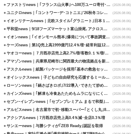
ファストリnews｜｢フランス山火事｣へ100万ユーロ寄付･衣料5万点も提供
(2026.08.06)
ユニクロnews｜｢コントワー･デ･コトニエ｣’26秋冬コレクション8/28発売
(2026.08.06)
イオンリテールnews｜北欧スタイル｢グラニート｣日本１号店を自由が丘に開業
(2026.08.06)
平和堂news｜9/18フーズマーケット富山掛尾､アクロスプラザ内に出店
(2026.08.06)
イオンnews｜｢イオンモール熊本｣爆発について事故調査委員会設置
(2026.08.06)
ケーズnews｜第1Q売上高1999億円12.4％増･経常利益125.0%増
(2026.08.06)
ヤオコーnews｜７月既存店売上高2.7%増/客数0.１％増/客単価2.6％増
(2026.08.06)
アマゾンnews｜兵庫県尼崎市に関西最大の物流拠点を新設・市内2拠点目
(2026.08.06)
アスクルnews｜紙製パッケージを採用｢基本の救急セット｣8/5発売
(2026.08.06)
オイシックスnews｜子どもの自由研究を応援するミールキット8/6発売
(2026.08.06)
ローソンnews｜｢鍋さばきロボ｣7/22導入･できたて炒めメニューを提供
(2026.08.06)
カインズnews｜｢解凍も冷食あたためもムラになりにくいフラットレンジ｣発売
(2026.08.06)
セブンｰイレブンnews｜｢セブンプレミアム まるで和梨｣8/11から順次発売
(2026.08.06)
アルビスnews｜名古屋市で初･移動スーパー｢とくし丸｣8/4運行開始
(2026.08.06)
アクシアルnews｜7月既存店売上高0.4％減･全店0.3％増
(2026.08.06)
サンエーnews｜与勝シティが｢ZEB Ready｣認証を取得
(2026.08.06)