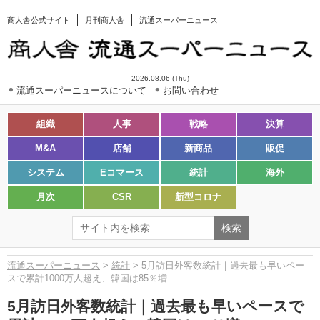
商人舎公式サイト
月刊商人舎
流通スーパーニュース
2026.08.06 (Thu)
流通スーパーニュースについて
お問い合わせ
組織
人事
戦略
決算
M&A
店舗
新商品
販促
システム
Eコマース
統計
海外
月次
CSR
新型コロナ
流通スーパーニュース
>
統計
> 5月訪日外客数統計｜過去最も早いペー
スで累計1000万人超え、韓国は85％増
5月訪日外客数統計｜過去最も早いペースで