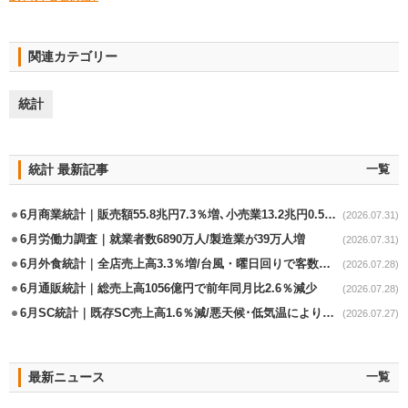
関連カテゴリー
統計
統計 最新記事
一覧
6月商業統計｜販売額55.8兆円7.3％増､小売業13.2兆円0.5％増
(2026.07.31)
6月労働力調査｜就業者数6890万人/製造業が39万人増
(2026.07.31)
6月外食統計｜全店売上高3.3％増/台風・曜日回りで客数失速も単価上昇が下支え
(2026.07.28)
6月通販統計｜総売上高1056億円で前年同月比2.6％減少
(2026.07.28)
6月SC統計｜既存SC売上高1.6％減/悪天候･低気温により夏物不振
(2026.07.27)
最新ニュース
一覧