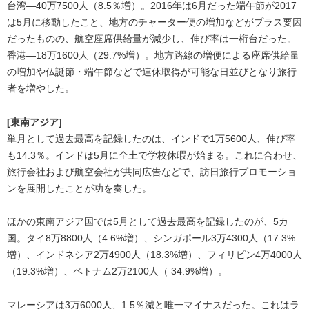
台湾―40万7500人（8.5％増）。2016年は6月だった端午節が2017
は5月に移動したこと、地方のチャーター便の増加などがプラス要因
だったものの、航空座席供給量が減少し、伸び率は一桁台だった。
香港―18万1600人（29.7%増）。地方路線の増便による座席供給量
の増加や仏誕節・端午節などで連休取得が可能な日並びとなり旅行
者を増やした。
[東南アジア]
単月として過去最高を記録したのは、インドで1万5600人、伸び率
も14.3％。インドは5月に全土で学校休暇が始まる。これに合わせ、
旅行会社および航空会社が共同広告などで、訪日旅行プロモーショ
ンを展開したことが功を奏した。
ほかの東南アジア国では5月として過去最高を記録したのが、5カ
国。タイ8万8800人（4.6%増）、シンガポール3万4300人（17.3%
増）、インドネシア2万4900人（18.3%増）、フィリピン4万4000人
（19.3%増）、ベトナム2万2100人（ 34.9%増）。
マレーシアは3万6000人、1.5％減と唯一マイナスだった。これはラ