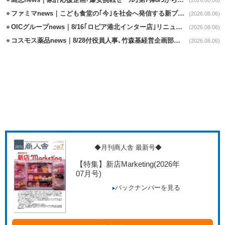
島忠news｜家計応援企画｢爆安挑戦セール｣第7弾8/5から開催
(2026.08.06)
ファミマnews｜こども食堂の｢今｣を社会へ発信する新プロジェクト始動
(2026.08.06)
OICグループnews｜8/16｢ロピア港北インター店｣リニューアル/食品売場拡大
(2026.08.06)
コスモス薬品news｜8/28付役員人事､竹森基経営企画部長が取締役昇格
(2026.08.06)
◆月刊商人舎 最新号◆
【特集】新店Marketing
(2026年
07月号)
バックナンバーを見る