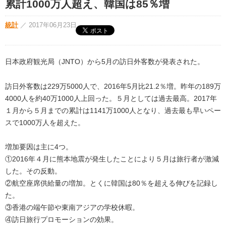
累計1000万人超え、韓国は85％増
統計
／
2017年06月23日
日本政府観光局（JNTO）から5月の訪日外客数が発表された。
訪日外客数は229万5000人で、2016年5月比21.2％増。昨年の189万
4000人を約40万1000人上回った。５月としては過去最高。2017年
１月から５月までの累計は1141万1000人となり、過去最も早いペー
スで1000万人を超えた。
増加要因は主に4つ。
①2016年４月に熊本地震が発生したことにより５月は旅行者が激減
した。その反動。
②航空座席供給量の増加。とくに韓国は80％を超える伸びを記録し
た。
③香港の端午節や東南アジアの学校休暇。
④訪日旅行プロモーションの効果。