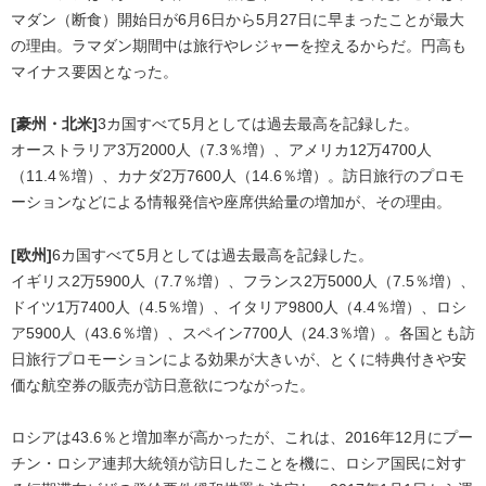
マダン（断食）開始日が6月6日から5月27日に早まったことが最大
の理由。ラマダン期間中は旅行やレジャーを控えるからだ。円高も
マイナス要因となった。
[豪州・北米]
3カ国すべて5月としては過去最高を記録した。
オーストラリア3万2000人（7.3％増）、アメリカ12万4700人
（11.4％増）、カナダ2万7600人（14.6％増）。訪日旅行のプロモ
ーションなどによる情報発信や座席供給量の増加が、その理由。
[欧州]
6カ国すべて5月としては過去最高を記録した。
イギリス2万5900人（7.7％増）、フランス2万5000人（7.5％増）、
ドイツ1万7400人（4.5％増）、イタリア9800人（4.4％増）、ロシ
ア5900人（43.6％増）、スペイン7700人（24.3％増）。各国とも訪
日旅行プロモーションによる効果が大きいが、とくに特典付きや安
価な航空券の販売が訪日意欲につながった。
ロシアは43.6％と増加率が高かったが、これは、2016年12月にプー
チン・ロシア連邦大統領が訪日したことを機に、ロシア国民に対す