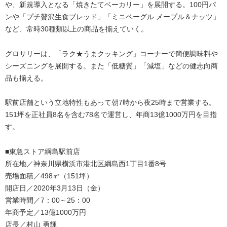
や、新規導入となる「焼きたてベーカリー」を展開する。100円パ
ンや「プチ贅沢生食ブレッド」「ミニベーグル メープル＆ナッツ」
など、常時30種類以上の商品を揃えていく。
グロサリーは、「ラク★うまクッキング」コーナーで簡便調味料や
シーズニングを展開する。また「低糖質」「減塩」などの健志向商
品も揃える。
駅前店舗という立地特性もあって朝7時から夜25時まで営業する。
151坪を正社員8名を含む78名で運営し、年商13億1000万円を目指
す。
■東急ストア綱島駅前店
所在地／神奈川県横浜市港北区綱島西1丁目1番8号
売場面積／498㎡（151坪）
開店日／2020年3月13日（金）
営業時間／7：00～25：00
年商予定／13億1000万円
店長／村山 勇輝