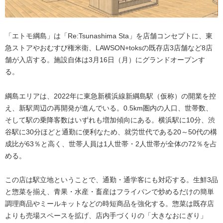
「エトモ綱島」は「Re:Tsunashima Sta」を店舗コンセプトに、東
急ストアやおむすび権米衛、LAWSON+toksの既存店3店舗など8店
舗が入店する。施設自体は3月16日（月）にグランドオープンす
る。
綱島エリアは、2022年に東急新横浜線新綱島駅（仮称）の開業を控
え、新駅周辺の再開発が進んでいる。0.5km圏内の人口、世帯数、
そして駅の乗降客数はいずれも増加傾向にある。横浜駅に10分、渋
谷駅に30分ほどと通勤に便利なため、就労世代である20～50代の構
成比が63％と高く、世帯人員は1人世帯・2人世帯が全体の72％を占
める。
この店は駅立地ということで、通勤・通学客にも対応する。生鮮3品
と惣菜を揃え、青果・水産・畜産はフライパンで炒めるだけの簡単
調理商品やミールキットなどの時短商品を強化する。惣菜は既存店
よりも売場スペースを拡げ、店内手づくりの「大きなおにぎり」