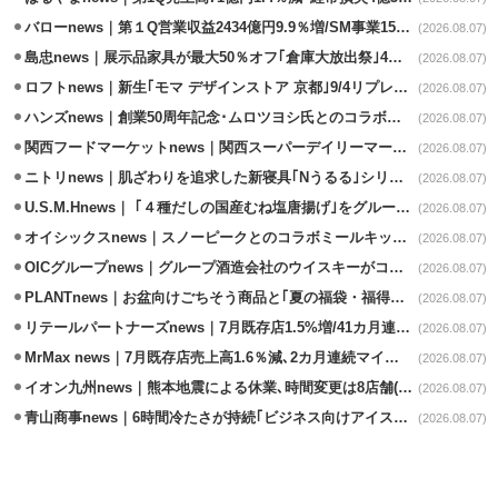
バローnews｜第１Q営業収益2434億円9.9％増/SM事業15.5％増と絶好調
(2026.08.07)
島忠news｜展示品家具が最大50％オフ｢倉庫大放出祭｣4店舗限定で開催
(2026.08.07)
ロフトnews｜新生｢モマ デザインストア 京都｣9/4リプレイスオープン
(2026.08.07)
ハンズnews｜創業50周年記念･ムロツヨシ氏とのコラボ企画｢ムロハンズ｣開催
(2026.08.07)
関西フードマーケットnews｜関西スーパーデイリーマート蒲生店8/7改装
(2026.08.07)
ニトリnews｜肌ざわりを追求した新寝具｢Nうるる｣シリーズを発売
(2026.08.07)
U.S.M.Hnews｜ ｢４種だしの国産むね塩唐揚げ｣をグループ610店で共同販促
(2026.08.07)
オイシックスnews｜スノーピークとのコラボミールキット8/13発売
(2026.08.07)
OICグループnews｜グループ酒造会社のウイスキーがコンペティション受賞
(2026.08.07)
PLANTnews｜お盆向けごちそう商品と｢夏の福袋・福得カート｣8/8から開催
(2026.08.07)
リテールパートナーズnews｜7月既存店1.5%増/41カ月連続増
(2026.08.07)
MrMax news｜7月既存店売上高1.6％減､2カ月連続マイナス
(2026.08.07)
イオン九州news｜熊本地震による休業､時間変更は8店舗(8/7時点)
(2026.08.07)
青山商事news｜6時間冷たさが持続｢ビジネス向けアイスベスト｣発売
(2026.08.07)