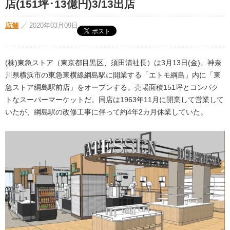
店(151坪･13億円)3/13出店
店舗
／
2020年03月09日
(株)東急ストア（東京都目黒区、須田清社長）は3月13日(金)、神奈
川県横浜市の東急東横線綱島駅に開業する「エトモ綱島」内に「東
急ストア綱島駅前店」をオープンする。売場面積151坪とコンパク
トなスーパーマーケットだ。同店は1963年11月に開業して営業して
いたが、綱島駅の改修工事に伴って約4年2カ月休業していた。