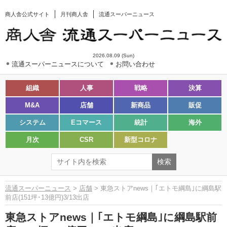
商人舎公式サイト
月刊商人舎
流通スーパーニュース
2026.08.09 (Sun)
流通スーパーニュースについて
お問い合わせ
組織
人事
戦略
決算
M&A
店舗
新商品
販促
システム
Eコマース
統計
海外
月次
CSR
新型コロナ
流通スーパーニュース
>
店舗
> 東急ストアnews｜｢エトモ綱島｣に綱島駅
前店(151坪･13億円)3/13出店
東急ストアnews｜｢エトモ綱島｣に綱島駅前