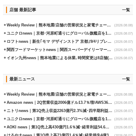
店舗 最新記事
一覧
Weekly Review｜熊本地震/店舗の営業状況と家電チェーンの支援策
(2026.08.08)
ユニクロnews｜京都･河原町通りにグローバル旗艦店を11/6開設
(2026.08.07)
ロフトnews｜新生｢モマ デザインストア 京都｣9/4リプレイスオープン
(2026.08.07)
関西フードマーケットnews｜関西スーパーデイリーマート蒲生店8/7改装
(2026.08.07)
イオン九州news｜熊本地震による休業､時間変更は8店舗(8/7時点)
(2026.08.07)
最新ニュース
一覧
Weekly Review｜熊本地震/店舗の営業状況と家電チェーンの支援策
(2026.08.08)
Amazon news｜2Q営業収益2006億ドル13.7％増/AWS36.8％％増が貢献
(2026.08.07)
ニトリnews｜第1Q売上収益2263億円2.3%減･四半期利益1.4％減
(2026.08.07)
ユニクロnews｜京都･河原町通りにグローバル旗艦店を11/6開設
(2026.08.07)
AOKI news｜第1Q売上高430億円1.6％減･経常利益54.6％減
(2026.08.07)
はるやまnews｜第1Q売上高71億円1.4％減･経常損失4億3800万円
(2026.08.07)