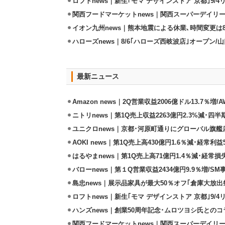
ロフトnews｜新生｢モマ デザインストア 京都｣9/
関西フードマーケットnews｜関西スーパーデイリー
イオン九州news｜熊本地震による休業､時間変更は8店
ハローズnews｜8/6｢ハローズ西岐波店｣オープン/
最新ニュース
Amazon news｜2Q営業収益2006億ドル13.7％増/
ニトリnews｜第1Q売上収益2263億円2.3%減･四半
ユニクロnews｜京都･河原町通りにグローバル旗艦店
AOKI news｜第1Q売上高430億円1.6％減･経常利益5
はるやまnews｜第1Q売上高71億円1.4％減･経常損失
バローnews｜第１Q営業収益2434億円9.9％増/SM
島忠news｜展示品家具が最大50％オフ｢倉庫大放出
ロフトnews｜新生｢モマ デザインストア 京都｣9/
ハンズnews｜創業50周年記念･ムロツヨシ氏との
関西フードマーケットnews｜関西スーパーデイリー