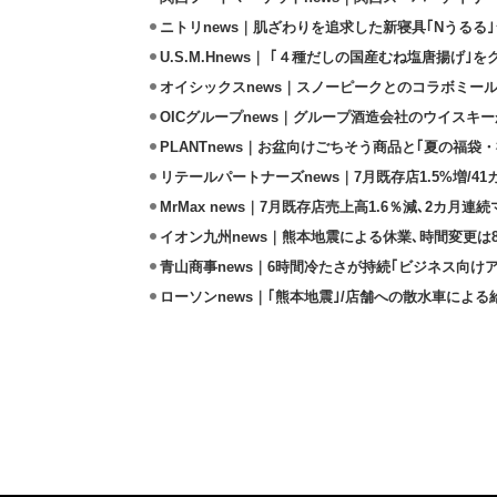
ニトリnews｜肌ざわりを追求した新寝具｢Nうるる
U.S.M.Hnews｜ ｢４種だしの国産むね塩唐揚げ｣
オイシックスnews｜スノーピークとのコラボミールキ
OICグループnews｜グループ酒造会社のウイスキ
PLANTnews｜お盆向けごちそう商品と｢夏の福袋・
リテールパートナーズnews｜7月既存店1.5%増/4
MrMax news｜7月既存店売上高1.6％減､2カ月連
イオン九州news｜熊本地震による休業､時間変更は8店
青山商事news｜6時間冷たさが持続｢ビジネス向け
ローソンnews｜｢熊本地震｣/店舗への散水車によ