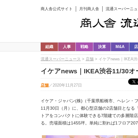
商人舎公式サイト
月刊商人舎
流通スーパーニュ
組織
人事
戦略
決算
M&A
店
流通スーパーニュース
>
店舗
> イケアnews｜IKE
イケアnews｜IKEA渋谷11/
店舗
／
2020年11月27日
イケア・ジャパン(株)（千葉県船橋市、ヘレン・フォン・ライス社
11月30日（月）に、都心型店舗の2店舗目となる「
トアをコンパクトに体験できる7階建ての多層階店
る。売場面積は1455坪。単純に割れば1フロア2