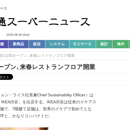
ース
2026.08.08 (Sat)
舗
新商品
販促
システム
Eコマース
統計
海外
A渋谷11/30オープン､来春レストランフロア開業
30オープン､来春レストランフロア開業
長兼Chief Sustainability Officer）は
IKEA渋谷」を出店する。IKEA渋谷は従来のイケアス
舗で、7階建て店舗は、世界のイケアで初めてとな
07坪と、かなりコンパクトだ。