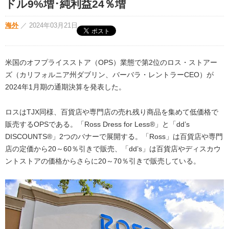
ドル9%増･純利益24％増
海外
／
2024年03月21日
米国のオフプライスストア（OPS）業態で第2位のロス・ストアー
ズ（カリフォルニア州ダブリン、バーバラ・レントラーCEO）が
2024年1月期の通期決算を発表した。
ロスはTJX同様、百貨店や専門店の売れ残り商品を集めて低価格で
販売するOPSである。「Ross Dress for Less
®
」と「dd’s
DISCOUNTS
®
」2つのバナーで展開する。「Ross」は百貨店や専門
店の定価から20～60％引きで販売、「dd’s」は百貨店やディスカウ
ントストアの価格からさらに20～70％引きで販売している。