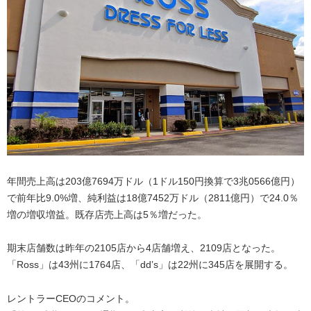
年間売上高は203億7694万ドル（1ドル150円換算で3兆0566億円）
で前年比9.0%増、純利益は18億7452万ドル（2811億円）で24.0％
増の増収増益。既存店売上高は5％増だった。
期末店舗数は昨年の2105店から4店舗増え、2109店となった。
「Ross」は43州に1764店、「dd’s」は22州に345店を展開する。
レントラーCEOのコメント。