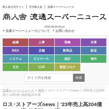
商人舎公式サイト
月刊商人舎
流通スーパーニュース
2026.08.09 (Sun)
流通スーパーニュースについて
お問い合わせ
組織
人事
戦略
決算
M&A
店舗
新商品
販促
システム
Eコマース
統計
海外
月次
CSR
新型コロナ
流通スーパーニュース
>
海外
> ロス･ストアーズnews｜’23年売上高204
億ドル9%増･純利益24％増
ロス･ストアーズnews｜’23年売上高204億