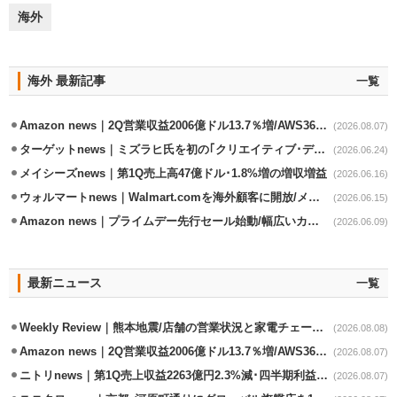
海外
海外 最新記事
一覧
Amazon news｜2Q営業収益2006億ドル13.7％増/AWS36.8％％増が貢献
(2026.08.07)
ターゲットnews｜ミズラヒ氏を初の｢クリエイティブ･ディレクター｣に起用
(2026.06.24)
メイシーズnews｜第1Q売上高47億ドル･1.8%増の増収増益
(2026.06.16)
ウォルマートnews｜Walmart.comを海外顧客に開放/メキシコへ配送開始
(2026.06.15)
Amazon news｜プライムデー先行セール始動/幅広いカテゴリーで割引き
(2026.06.09)
最新ニュース
一覧
Weekly Review｜熊本地震/店舗の営業状況と家電チェーンの支援策
(2026.08.08)
Amazon news｜2Q営業収益2006億ドル13.7％増/AWS36.8％％増が貢献
(2026.08.07)
ニトリnews｜第1Q売上収益2263億円2.3%減･四半期利益1.4％減
(2026.08.07)