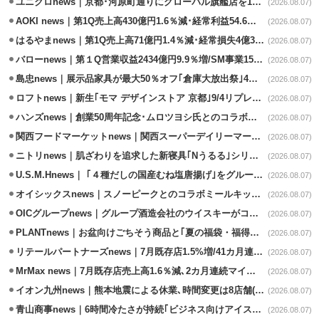
ユニクロnews｜京都･河原町通りにグローバル旗艦店を11/6開設
(2026.08.07)
AOKI news｜第1Q売上高430億円1.6％減･経常利益54.6％減
(2026.08.07)
はるやまnews｜第1Q売上高71億円1.4％減･経常損失4億3800万円
(2026.08.07)
バローnews｜第１Q営業収益2434億円9.9％増/SM事業15.5％増と絶好調
(2026.08.07)
島忠news｜展示品家具が最大50％オフ｢倉庫大放出祭｣4店舗限定で開催
(2026.08.07)
ロフトnews｜新生｢モマ デザインストア 京都｣9/4リプレイスオープン
(2026.08.07)
ハンズnews｜創業50周年記念･ムロツヨシ氏とのコラボ企画｢ムロハンズ｣開催
(2026.08.07)
関西フードマーケットnews｜関西スーパーデイリーマート蒲生店8/7改装
(2026.08.07)
ニトリnews｜肌ざわりを追求した新寝具｢Nうるる｣シリーズを発売
(2026.08.07)
U.S.M.Hnews｜ ｢４種だしの国産むね塩唐揚げ｣をグループ610店で共同販促
(2026.08.07)
オイシックスnews｜スノーピークとのコラボミールキット8/13発売
(2026.08.07)
OICグループnews｜グループ酒造会社のウイスキーがコンペティション受賞
(2026.08.07)
PLANTnews｜お盆向けごちそう商品と｢夏の福袋・福得カート｣8/8から開催
(2026.08.07)
リテールパートナーズnews｜7月既存店1.5%増/41カ月連続増
(2026.08.07)
MrMax news｜7月既存店売上高1.6％減､2カ月連続マイナス
(2026.08.07)
イオン九州news｜熊本地震による休業､時間変更は8店舗(8/7時点)
(2026.08.07)
青山商事news｜6時間冷たさが持続｢ビジネス向けアイスベスト｣発売
(2026.08.07)