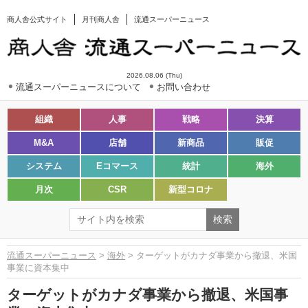
商人舎公式サイト
月刊商人舎
流通スーパーニュース
2026.08.06 (Thu)
流通スーパーニュースについて
お問い合わせ
組織
人事
戦略
決算
M&A
店舗
新商品
販促
システム
Eコマース
統計
海外
月次
CSR
新型コロナ
流通スーパーニュース
>
海外
> ターゲットがカナダ事業から撤退、米国
事業に資本集中
ターゲットがカナダ事業から撤退、米国事