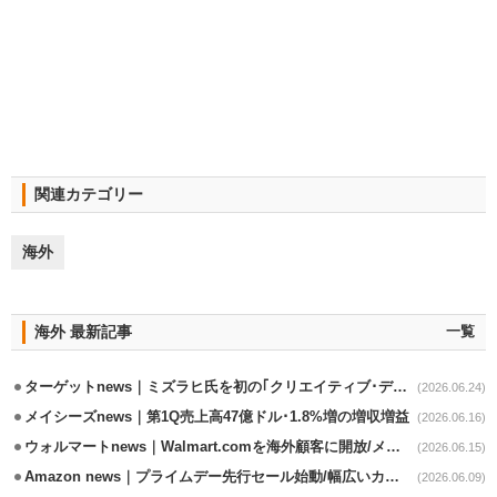
関連カテゴリー
海外
海外 最新記事
一覧
ターゲットnews｜ミズラヒ氏を初の｢クリエイティブ･ディレクター｣に起用
(2026.06.24)
メイシーズnews｜第1Q売上高47億ドル･1.8%増の増収増益
(2026.06.16)
ウォルマートnews｜Walmart.comを海外顧客に開放/メキシコへ配送開始
(2026.06.15)
Amazon news｜プライムデー先行セール始動/幅広いカテゴリーで割引き
(2026.06.09)