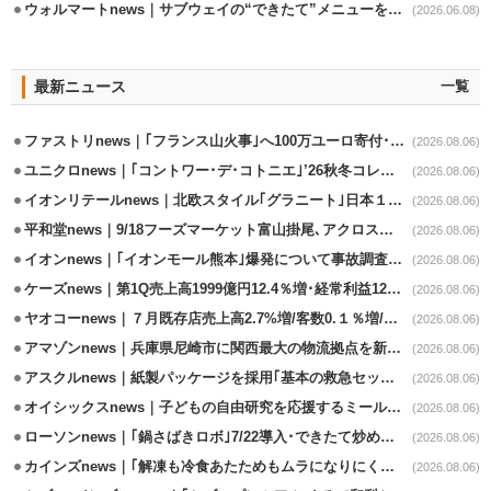
ウォルマートnews｜サブウェイの“できたて”メニューを最短30分で配送
(2026.06.08)
最新ニュース
一覧
ファストリnews｜｢フランス山火事｣へ100万ユーロ寄付･衣料5万点も提供
(2026.08.06)
ユニクロnews｜｢コントワー･デ･コトニエ｣’26秋冬コレクション8/28発売
(2026.08.06)
イオンリテールnews｜北欧スタイル｢グラニート｣日本１号店を自由が丘に開業
(2026.08.06)
平和堂news｜9/18フーズマーケット富山掛尾､アクロスプラザ内に出店
(2026.08.06)
イオンnews｜｢イオンモール熊本｣爆発について事故調査委員会設置
(2026.08.06)
ケーズnews｜第1Q売上高1999億円12.4％増･経常利益125.0%増
(2026.08.06)
ヤオコーnews｜７月既存店売上高2.7%増/客数0.１％増/客単価2.6％増
(2026.08.06)
アマゾンnews｜兵庫県尼崎市に関西最大の物流拠点を新設・市内2拠点目
(2026.08.06)
アスクルnews｜紙製パッケージを採用｢基本の救急セット｣8/5発売
(2026.08.06)
オイシックスnews｜子どもの自由研究を応援するミールキット8/6発売
(2026.08.06)
ローソンnews｜｢鍋さばきロボ｣7/22導入･できたて炒めメニューを提供
(2026.08.06)
カインズnews｜｢解凍も冷食あたためもムラになりにくいフラットレンジ｣発売
(2026.08.06)