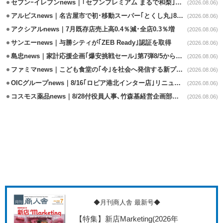
セブンｰイレブンnews｜｢セブンプレミアム まるで和梨｣8/11から順次発売
(2026.08.06)
アルビスnews｜名古屋市で初･移動スーパー｢とくし丸｣8/4運行開始
(2026.08.06)
アクシアルnews｜7月既存店売上高0.4％減･全店0.3％増
(2026.08.06)
サンエーnews｜与勝シティが｢ZEB Ready｣認証を取得
(2026.08.06)
島忠news｜家計応援企画｢爆安挑戦セール｣第7弾8/5から開催
(2026.08.06)
ファミマnews｜こども食堂の｢今｣を社会へ発信する新プロジェクト始動
(2026.08.06)
OICグループnews｜8/16｢ロピア港北インター店｣リニューアル/食品売場拡大
(2026.08.06)
コスモス薬品news｜8/28付役員人事､竹森基経営企画部長が取締役昇格
(2026.08.06)
◆月刊商人舎 最新号◆
【特集】新店Marketing
(2026年