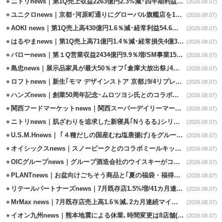
ニトリnews｜第1Q売上収益2263億円2.3%減･四半期利益1.4％減
(2026.08.07)
ユニクロnews｜京都･河原町通りにグローバル旗艦店を11/6開設
(2026.08.07)
AOKI news｜第1Q売上高430億円1.6％減･経常利益54.6％減
(2026.08.07)
はるやまnews｜第1Q売上高71億円1.4％減･経常損失4億3800万円
(2026.08.07)
バローnews｜第１Q営業収益2434億円9.9％増/SM事業15.5％増と絶好調
(2026.08.07)
島忠news｜展示品家具が最大50％オフ｢倉庫大放出祭｣4店舗限定で開催
(2026.08.07)
ロフトnews｜新生｢モマ デザインストア 京都｣9/4リプレイスオープン
(2026.08.07)
ハンズnews｜創業50周年記念･ムロツヨシ氏とのコラボ企画｢ムロハンズ｣開催
(2026.08.07)
関西フードマーケットnews｜関西スーパーデイリーマート蒲生店8/7改装
(2026.08.07)
ニトリnews｜肌ざわりを追求した新寝具｢Nうるる｣シリーズを発売
(2026.08.07)
U.S.M.Hnews｜ ｢４種だしの国産むね塩唐揚げ｣をグループ610店で共同販促
(2026.08.07)
オイシックスnews｜スノーピークとのコラボミールキット8/13発売
(2026.08.07)
OICグループnews｜グループ酒造会社のウイスキーがコンペティション受賞
(2026.08.07)
PLANTnews｜お盆向けごちそう商品と｢夏の福袋・福得カート｣8/8から開催
(2026.08.07)
リテールパートナーズnews｜7月既存店1.5%増/41カ月連続増
(2026.08.07)
MrMax news｜7月既存店売上高1.6％減､2カ月連続マイナス
(2026.08.07)
イオン九州news｜熊本地震による休業､時間変更は8店舗(8/7時点)
(2026.08.07)