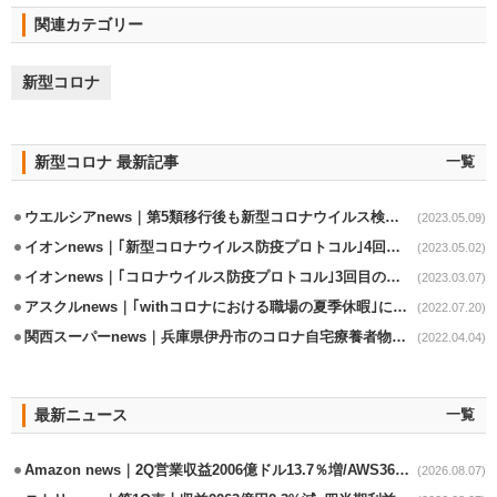
関連カテゴリー
新型コロナ
新型コロナ 最新記事
一覧
ウエルシアnews｜第5類移行後も新型コロナウイルス検査立会を継続
(2023.05.09)
イオンnews｜｢新型コロナウイルス防疫プロトコル｣4回目の改定
(2023.05.02)
イオンnews｜｢コロナウイルス防疫プロトコル｣3回目の改定実施
(2023.03.07)
アスクルnews｜｢withコロナにおける職場の夏季休暇｣に関する調査実施
(2022.07.20)
関西スーパーnews｜兵庫県伊丹市のコロナ自宅療養者物資支援事業の協力延長
(2022.04.04)
最新ニュース
一覧
Amazon news｜2Q営業収益2006億ドル13.7％増/AWS36.8％％増が貢献
(2026.08.07)