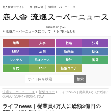
商人舎公式サイト
月刊商人舎
流通スーパーニュース
2026.08.08 (Sat)
流通スーパーニュースについて
お問い合わせ
組織
人事
戦略
決算
M&A
店舗
新商品
販促
システム
Eコマース
統計
海外
月次
CSR
新型コロナ
流通スーパーニュース
>
新型コロナ
> ライフnews｜従業員4万人に総額3
億円の｢緊急特別感謝金｣支給
ライフnews｜従業員4万人に総額3億円の