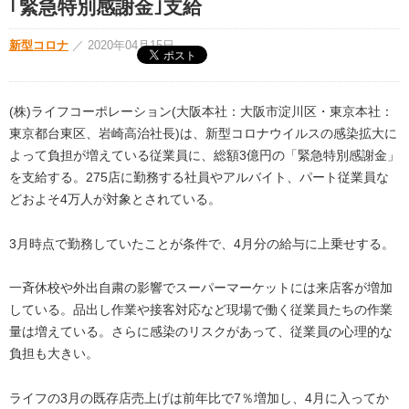
｢緊急特別感謝金｣支給
新型コロナ
／
2020年04月15日
(株)ライフコーポレーション(大阪本社：大阪市淀川区・東京本社：
東京都台東区、岩崎高治社長)は、新型コロナウイルスの感染拡大に
よって負担が増えている従業員に、総額3億円の「緊急特別感謝金」
を支給する。275店に勤務する社員やアルバイト、パート従業員な
どおよそ4万人が対象とされている。
3月時点で勤務していたことが条件で、4月分の給与に上乗せする。
一斉休校や外出自粛の影響でスーパーマーケットには来店客が増加
している。品出し作業や接客対応など現場で働く従業員たちの作業
量は増えている。さらに感染のリスクがあって、従業員の心理的な
負担も大きい。
ライフの3月の既存店売上げは前年比で7％増加し、4月に入ってか