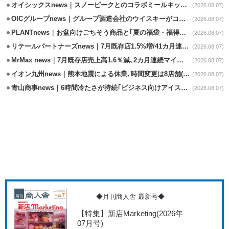
オイシックスnews｜スノーピークとのコラボミールキット8/13発売
(2026.08.07)
OICグループnews｜グループ酒造会社のウイスキーがコンペティション受賞
(2026.08.07)
PLANTnews｜お盆向けごちそう商品と｢夏の福袋・福得カート｣8/8から開催
(2026.08.07)
リテールパートナーズnews｜7月既存店1.5%増/41カ月連続増
(2026.08.07)
MrMax news｜7月既存店売上高1.6％減､2カ月連続マイナス
(2026.08.07)
イオン九州news｜熊本地震による休業､時間変更は8店舗(8/7時点)
(2026.08.07)
青山商事news｜6時間冷たさが持続｢ビジネス向けアイスベスト｣発売
(2026.08.07)
◆月刊商人舎 最新号◆
【特集】新店Marketing
(2026年
07月号)