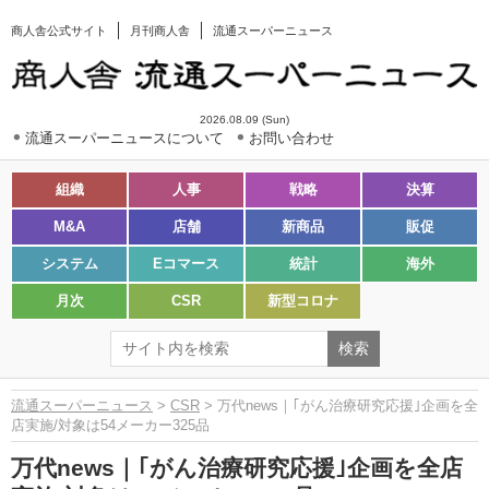
商人舎公式サイト
月刊商人舎
流通スーパーニュース
2026.08.09 (Sun)
流通スーパーニュースについて
お問い合わせ
組織
人事
戦略
決算
M&A
店舗
新商品
販促
システム
Eコマース
統計
海外
月次
CSR
新型コロナ
流通スーパーニュース
>
CSR
> 万代news｜｢がん治療研究応援｣企画を全
店実施/対象は54メーカー325品
万代news｜｢がん治療研究応援｣企画を全店