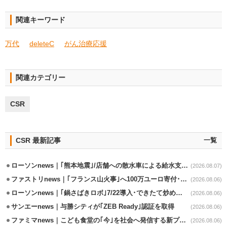
関連キーワード
万代
deleteC
がん治療応援
関連カテゴリー
CSR
CSR 最新記事
一覧
ローソンnews｜｢熊本地震｣/店舗への散水車による給水支援を開始
(2026.08.07)
ファストリnews｜｢フランス山火事｣へ100万ユーロ寄付･衣料5万点も提供
(2026.08.06)
ローソンnews｜｢鍋さばきロボ｣7/22導入･できたて炒めメニューを提供
(2026.08.06)
サンエーnews｜与勝シティが｢ZEB Ready｣認証を取得
(2026.08.06)
ファミマnews｜こども食堂の｢今｣を社会へ発信する新プロジェクト始動
(2026.08.06)