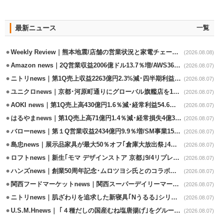
最新ニュース
一覧
Weekly Review｜熊本地震/店舗の営業状況と家電チェーンの支援策
(2026.08.08)
Amazon news｜2Q営業収益2006億ドル13.7％増/AWS36.8％％増が貢献
(2026.08.07)
ニトリnews｜第1Q売上収益2263億円2.3%減･四半期利益1.4％減
(2026.08.07)
ユニクロnews｜京都･河原町通りにグローバル旗艦店を11/6開設
(2026.08.07)
AOKI news｜第1Q売上高430億円1.6％減･経常利益54.6％減
(2026.08.07)
はるやまnews｜第1Q売上高71億円1.4％減･経常損失4億3800万円
(2026.08.07)
バローnews｜第１Q営業収益2434億円9.9％増/SM事業15.5％増と絶好調
(2026.08.07)
島忠news｜展示品家具が最大50％オフ｢倉庫大放出祭｣4店舗限定で開催
(2026.08.07)
ロフトnews｜新生｢モマ デザインストア 京都｣9/4リプレイスオープン
(2026.08.07)
ハンズnews｜創業50周年記念･ムロツヨシ氏とのコラボ企画｢ムロハンズ｣開催
(2026.08.07)
関西フードマーケットnews｜関西スーパーデイリーマート蒲生店8/7改装
(2026.08.07)
ニトリnews｜肌ざわりを追求した新寝具｢Nうるる｣シリーズを発売
(2026.08.07)
U.S.M.Hnews｜ ｢４種だしの国産むね塩唐揚げ｣をグループ610店で共同販促
(2026.08.07)