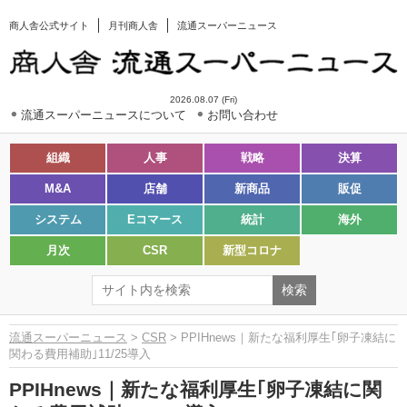
商人舎公式サイト
月刊商人舎
流通スーパーニュース
2026.08.07 (Fri)
流通スーパーニュースについて
お問い合わせ
組織
人事
戦略
決算
M&A
店舗
新商品
販促
システム
Eコマース
統計
海外
月次
CSR
新型コロナ
流通スーパーニュース
>
CSR
> PPIHnews｜新たな福利厚生｢卵子凍結に
関わる費用補助｣11/25導入
PPIHnews｜新たな福利厚生｢卵子凍結に関