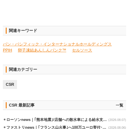
関連キーワード
パン・パシフィック・インターナショナルホールディングス
PPIH
卵子凍結あんしんバンク™
セルソース
関連カテゴリー
CSR
CSR 最新記事
一覧
ローソンnews｜｢熊本地震｣/店舗への散水車による給水支援を開始
(2026.08.07)
ファストリnews｜｢フランス山火事｣へ100万ユーロ寄付･衣料5万点も提供
(2026.08.06)