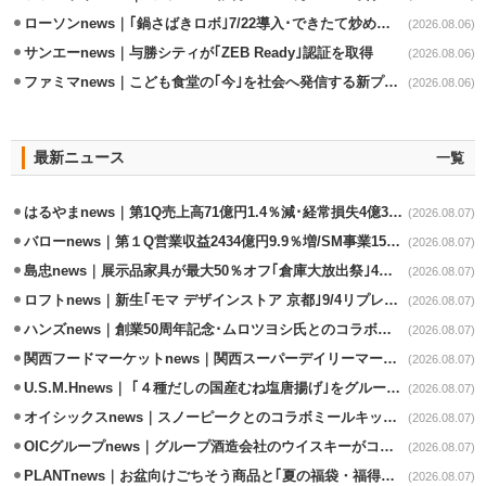
ローソンnews｜｢鍋さばきロボ｣7/22導入･できたて炒めメニューを提供
(2026.08.06)
サンエーnews｜与勝シティが｢ZEB Ready｣認証を取得
(2026.08.06)
ファミマnews｜こども食堂の｢今｣を社会へ発信する新プロジェクト始動
(2026.08.06)
最新ニュース
一覧
はるやまnews｜第1Q売上高71億円1.4％減･経常損失4億3800万円
(2026.08.07)
バローnews｜第１Q営業収益2434億円9.9％増/SM事業15.5％増と絶好調
(2026.08.07)
島忠news｜展示品家具が最大50％オフ｢倉庫大放出祭｣4店舗限定で開催
(2026.08.07)
ロフトnews｜新生｢モマ デザインストア 京都｣9/4リプレイスオープン
(2026.08.07)
ハンズnews｜創業50周年記念･ムロツヨシ氏とのコラボ企画｢ムロハンズ｣開催
(2026.08.07)
関西フードマーケットnews｜関西スーパーデイリーマート蒲生店8/7改装
(2026.08.07)
U.S.M.Hnews｜ ｢４種だしの国産むね塩唐揚げ｣をグループ610店で共同販促
(2026.08.07)
オイシックスnews｜スノーピークとのコラボミールキット8/13発売
(2026.08.07)
OICグループnews｜グループ酒造会社のウイスキーがコンペティション受賞
(2026.08.07)
PLANTnews｜お盆向けごちそう商品と｢夏の福袋・福得カート｣8/8から開催
(2026.08.07)