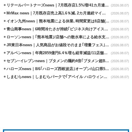
リテールパートナーズnews｜7月既存店1.5%増/41カ月連続増
(2026.08.07)
MrMax news｜7月既存店売上高1.6％減､2カ月連続マイナス
(2026.08.07)
イオン九州news｜熊本地震による休業､時間変更は8店舗(8/7時点)
(2026.08.07)
青山商事news｜6時間冷たさが持続｢ビジネス向けアイスベスト｣発売
(2026.08.07)
ローソンnews｜｢熊本地震｣/店舗への散水車による給水支援を開始
(2026.08.07)
JR東日本news｜人気商品がお値段そのまま｢増量フェス｣8/18から開催
(2026.08.07)
アルペンnews｜年商2859億円6.4％増も経常減益/11店舗出店､4店閉鎖
(2026.08.07)
セブンｰイレブンnews｜ブタメンの麺約4倍｢ブタメン超BIG｣8/11から限定発売
(2026.08.07)
ハローズnews｜8/6｢ハローズ西岐波店｣オープン/山口県5店舗目
(2026.08.07)
しまむらnews｜しまむらパークで｢アベイル ハロウィンじゅんびフェア｣開催
(2026.08.07)