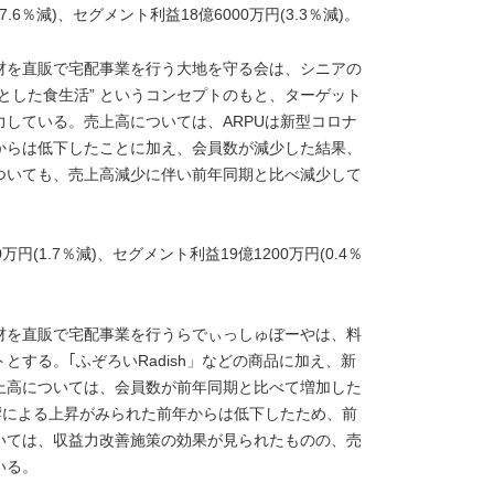
7.6％減)、セグメント利益18億6000万円(3.3％減)。
材を直販で宅配事業を行う大地を守る会は、シニアの
とした食生活” というコンセプトのもと、ターゲット
している。売上高については、ARPUは新型コロナ
からは低下したことに加え、会員数が減少した結果、
ついても、売上高減少に伴い前年同期と比べ減少して
0万円(1.7％減)、セグメント利益19億1200万円(0.4％
材を直販で宅配事業を行うらでぃっしゅぼーやは、料
する。｢ふぞろいRadish」などの商品に加え、新
上高については、会員数が前年同期と比べて増加した
響による上昇がみられた前年からは低下したため、前
いては、収益力改善施策の効果が見られたものの、売
いる。