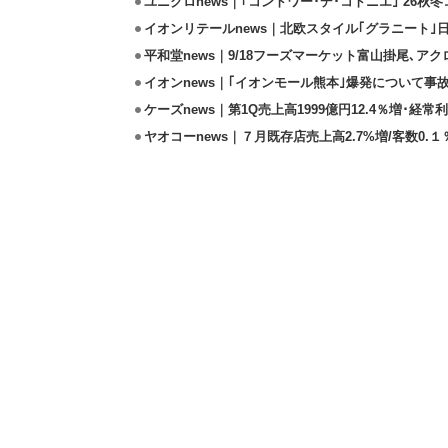
ユニクロnews｜｢コントワー･デ･コトニエ｣’26秋冬
イオンリテールnews｜北欧スタイル｢グラニート｣
平和堂news｜9/18フーズマーケット富山掛尾､ア
イオンnews｜｢イオンモール熊本｣爆発について事
ケーズnews｜第1Q売上高1999億円12.4％増･経常利
ヤオコーnews｜７月既存店売上高2.7%増/客数0.１