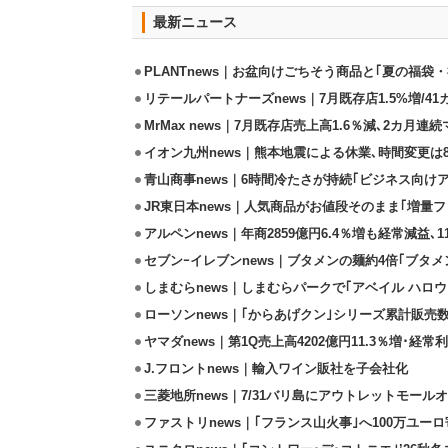
最新ニュース
PLANTnews｜お盆向けごちそう商品と｢夏の福袋・
リテールパートナーズnews｜7月既存店1.5%増/4
MrMax news｜7月既存店売上高1.6％減､2カ月連
イオン九州news｜熊本地震による休業､時間変更は8店
青山商事news｜6時間冷たさが持続｢ビジネス向け
JR東日本news｜人気商品がお値段そのまま｢増量フェ
アルペンnews｜年商2859億円6.4％増も経常減益､
セブンｰイレブンnews｜ブタメンの麺約4倍｢ブタメン
しまむらnews｜しまむらパークで｢アベイル ハロ
ローソンnews｜｢からあげクン｣シリーズ累計販売数
ヤマダnews｜第1Q売上高4202億円11.3％増･経常利
J.フロントnews｜輸入ワイン販社を子会社化
三菱地所news｜7/31バリ島にアウトレットモール
ファストリnews｜｢フランス山火事｣へ100万ユー