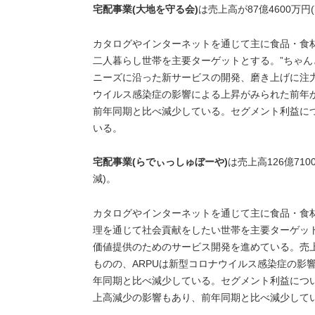
宅配事業(大地を守る会)
は売上高が87億4600万円(
カタログやインターネットを通じて主に食品・食
二人暮らし世帯を主要ターゲットとする。”ちゃん
ニーズに沿った新サービスの開発、磨き上げに注力
ウイルス感染症の影響による上昇がみられた前年
前年同期と比べ減少している。セグメント利益に
いる。
宅配事業(らでぃっしゅぼーや)
は売上高126億710
減)。
カタログやインターネットを通じて主に食品・食
理を通じて社会貢献をしたい世帯を主要ターゲットと
価値提供のためのサービス開発を進めている。売
ものの、ARPUは新型コロナウイルス感染症の影
年同期と比べ減少している。セグメント利益につ
上高減少の影響もあり、前年同期と比べ減少して