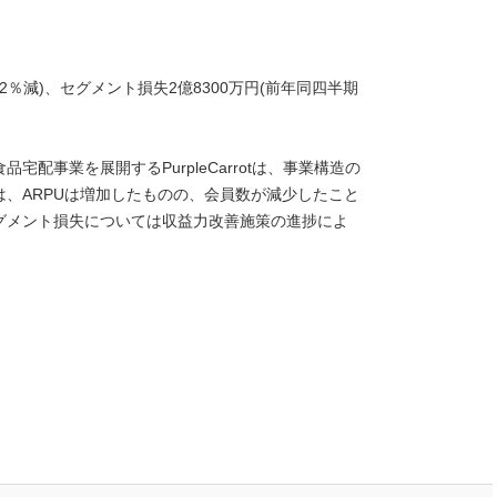
8.2％減)、セグメント損失2億8300万円(前年同四半期
配事業を展開するPurpleCarrotは、事業構造の
、ARPUは増加したものの、会員数が減少したこと
グメント損失については収益力改善施策の進捗によ