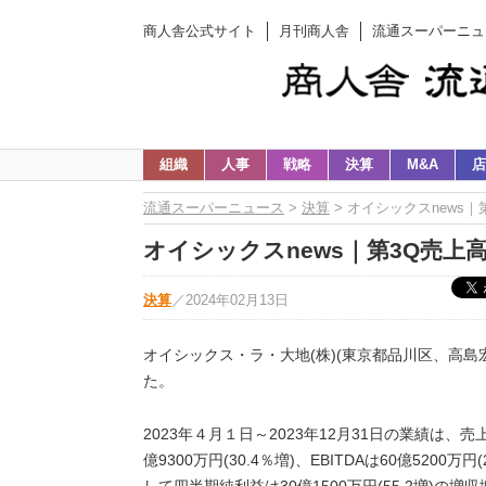
商人舎公式サイト
月刊商人舎
流通スーパーニュ
組織
人事
戦略
決算
M&A
店
流通スーパーニュース
>
決算
> オイシックスnews｜
オイシックスnews｜第3Q売上高8
決算
／
2024年02月13日
オイシックス・ラ・大地(株)(東京都品川区、高島宏
た。
2023年４月１日～2023年12月31日の業績は、売上
億9300万円(30.4％増)、EBITDAは60億5200万
して四半期純利益は30億1500万円(55.2増)の増