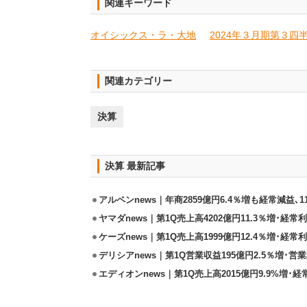
関連キーワード
オイシックス・ラ・大地
2024年３月期第３四
関連カテゴリー
決算
決算 最新記事
アルペンnews｜年商2859億円6.4％増も経常減益､
ヤマダnews｜第1Q売上高4202億円11.3％増･経常利
ケーズnews｜第1Q売上高1999億円12.4％増･経常利
デリシアnews｜第1Q営業収益195億円2.5％増･営業
エディオンnews｜第1Q売上高2015億円9.9%増･経常