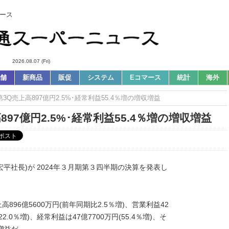
ース
2026.08.07 (Fri)
舗
新商品
販促
システム
Eコマース
統計
海外
第3Q売上高897億円2.5%･経常利益55.4％増の増収増益
97億円2.5%･経常利益55.4％増の増収増益
平社長)が 2024年３月期第３四半期の決算を発表し
高896億5600万円(前年同期比2.5％増)、営業利益42
円(22.0％増)、経常利益は47億7700万円(55.4％増)、そ
収増益だ。