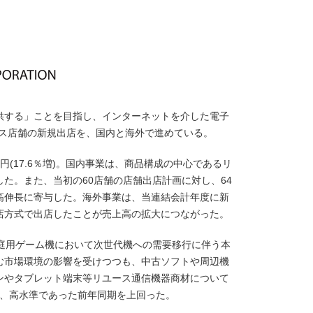
供する」ことを目指し、インターネットを介した電子
ユース店舗の新規出店を、国内と海外で進めている。
0万円(17.6％増)。国内事業は、商品構成の中心であるリ
た。また、当初の60店舗の店舗出店計画に対し、64
高伸長に寄与した。海外事業は、当連結会計年度に新
店方式で出店したことが売上高の拡大につながった。
)。家庭用ゲーム機において次世代機への需要移行に伴う本
む市場環境の影響を受けつつも、中古ソフトや周辺機
ンやタブレット端末等リユース通信機器商材について
与し、高水準であった前年同期を上回った。