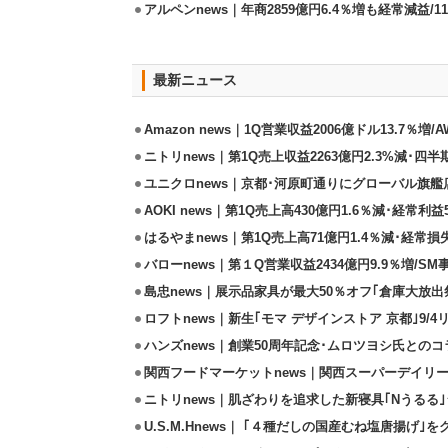
アルペンnews｜年商2859億円6.4％増も経常減益/
最新ニュース
Amazon news｜1Q営業収益2006億ドル13.7％増/
ニトリnews｜第1Q売上収益2263億円2.3%減･四半
ユニクロnews｜京都･河原町通りにグローバル旗艦店
AOKI news｜第1Q売上高430億円1.6％減･経常利益5
はるやまnews｜第1Q売上高71億円1.4％減･経常損失
バローnews｜第１Q営業収益2434億円9.9％増/SM
島忠news｜展示品家具が最大50％オフ｢倉庫大放出
ロフトnews｜新生｢モマ デザインストア 京都｣9/
ハンズnews｜創業50周年記念･ムロツヨシ氏との
関西フードマーケットnews｜関西スーパーデイリー
ニトリnews｜肌ざわりを追求した新寝具｢Nうるる
U.S.M.Hnews｜ ｢４種だしの国産むね塩唐揚げ｣