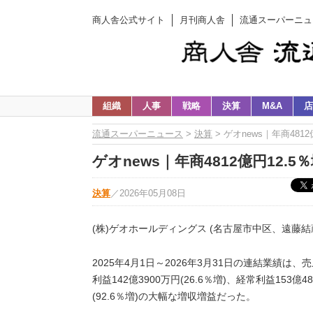
商人舎公式サイト
月刊商人舎
流通スーパーニュ
組織
人事
戦略
決算
M&A
店
流通スーパーニュース
>
決算
> ゲオnews｜年商4812
ゲオnews｜年商4812億円12.5
決算
／
2026年05月08日
(株)ゲオホールディングス (名古屋市中区、遠藤結
2025年4月1日～2026年3月31日の連結業績は、売
利益142億3900万円(26.6％増)、経常利益153億4
(92.6％増)の大幅な増収増益だった。