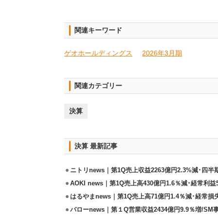
関連キーワード
ゲオホールディングス
2026年3月期
関連カテゴリー
決算
決算 最新記事
ニトリnews｜第1Q売上収益2263億円2.3%減･四半
AOKI news｜第1Q売上高430億円1.6％減･経常利益5
はるやまnews｜第1Q売上高71億円1.4％減･経常損失
バローnews｜第１Q営業収益2434億円9.9％増/SM