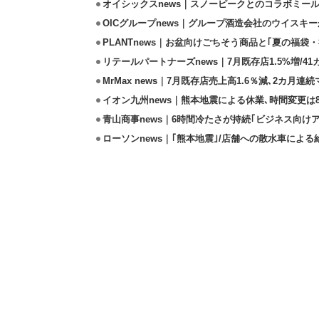
オイシックスnews｜スノーピークとのコラボミールキ
OICグループnews｜グループ酒造会社のウイスキ
PLANTnews｜お盆向けごちそう商品と｢夏の福袋・
リテールパートナーズnews｜7月既存店1.5%増/4
MrMax news｜7月既存店売上高1.6％減､2カ月連
イオン九州news｜熊本地震による休業､時間変更は8店
青山商事news｜6時間冷たさが持続｢ビジネス向け
ローソンnews｜｢熊本地震｣/店舗への散水車によ