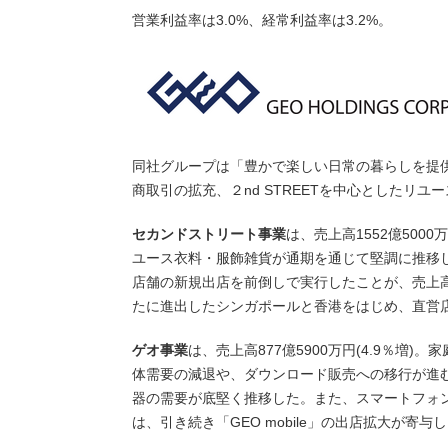
営業利益率は3.0%、経常利益率は3.2%。
同社グループは「豊かで楽しい日常の暮らしを提
商取引の拡充、２nd STREETを中心としたリ
セカンドストリート事業
は、売上高1552億500
ユース衣料・服飾雑貨が通期を通じて堅調に推移し
店舗の新規出店を前倒しで実行したことが、売上
たに進出したシンガポールと香港をはじめ、直営
ゲオ事業
は、売上高877億5900万円(4.9％増
体需要の減退や、ダウンロード販売への移行が進
器の需要が底堅く推移した。また、スマートフォ
は、引き続き「GEO mobile」の出店拡大が寄