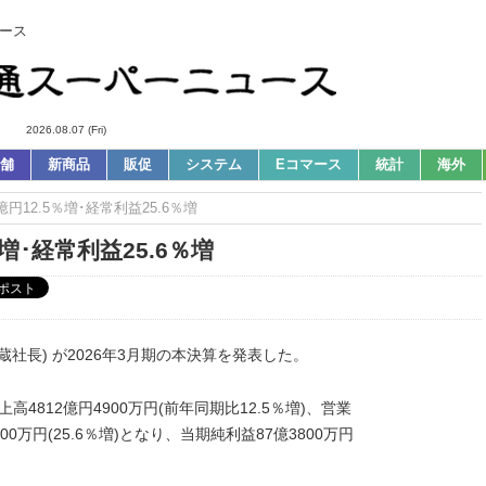
ース
2026.08.07 (Fri)
舗
新商品
販促
システム
Eコマース
統計
海外
億円12.5％増･経常利益25.6％増
％増･経常利益25.6％増
蔵社長) が2026年3月期の本決算を発表した。
上高4812億円4900万円(前年同期比12.5％増)、営業
800万円(25.6％増)となり、当期純利益87億3800万円