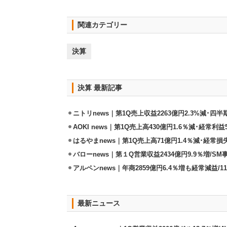
関連カテゴリー
決算
決算 最新記事
ニトリnews｜第1Q売上収益2263億円2.3%減･四半
AOKI news｜第1Q売上高430億円1.6％減･経常利益5
はるやまnews｜第1Q売上高71億円1.4％減･経常損失
バローnews｜第１Q営業収益2434億円9.9％増/SM
アルペンnews｜年商2859億円6.4％増も経常減益/
最新ニュース