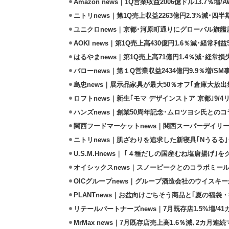
Amazon news｜1Q営業収益2006億ドル13.7％増/
ニトリnews｜第1Q売上収益2263億円2.3%減･四半
ユニクロnews｜京都･河原町通りにグローバル旗艦店
AOKI news｜第1Q売上高430億円1.6％減･経常利益5
はるやまnews｜第1Q売上高71億円1.4％減･経常損失
バローnews｜第１Q営業収益2434億円9.9％増/SM
島忠news｜展示品家具が最大50％オフ｢倉庫大放出
ロフトnews｜新生｢モマ デザインストア 京都｣9/
ハンズnews｜創業50周年記念･ムロツヨシ氏との
関西フードマーケットnews｜関西スーパーデイリー
ニトリnews｜肌ざわりを追求した新寝具｢Nうるる
U.S.M.Hnews｜ ｢４種だしの国産むね塩唐揚げ｣
オイシックスnews｜スノーピークとのコラボミールキ
OICグループnews｜グループ酒造会社のウイスキ
PLANTnews｜お盆向けごちそう商品と｢夏の福袋・
リテールパートナーズnews｜7月既存店1.5%増/4
MrMax news｜7月既存店売上高1.6％減､2カ月連