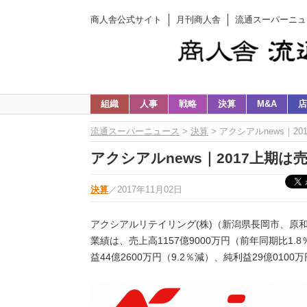
商人舎公式サイト
月刊商人舎
流通スーパーニュ
組織
人事
戦略
決算
M&A
店
流通スーパーニュース
>
決算
> アクシアルnews｜2
アクシアルnews｜2017上期は
決算
／
2017年11月02日
アクシアルリテイリング(株)（新潟県長岡市、原和
業績は、売上高1157億9000万円（前年同期比1.8
益44億2600万円（9.2％減）、純利益29億010