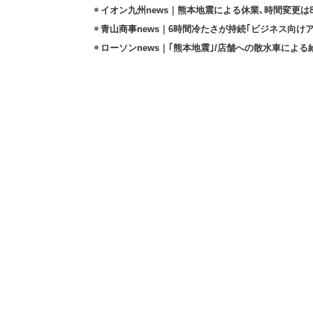
イオン九州news｜熊本地震による休業､時間変更は8店
青山商事news｜6時間冷たさが持続｢ビジネス向け
ローソンnews｜｢熊本地震｣/店舗への散水車によ