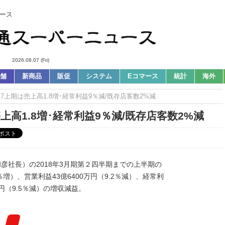
ース
2026.08.07 (Fri)
舗
新商品
販促
システム
Eコマース
統計
海外
017上期は売上高1.8増･経常利益9％減/既存店客数2%減
売上高1.8増･経常利益9％減/既存店客数2%減
彦社長）の2018年3月期第２四半期までの上半期の
％増）、営業利益43億6400万円（9.2％減）、経常利
0万円（9.5％減）の増収減益。