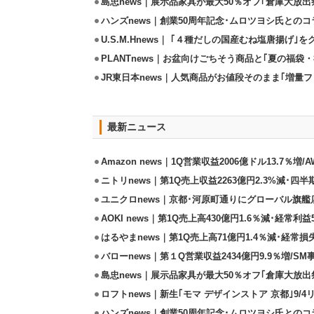
島忠news｜展示品家具が最大50％オフ｢倉庫大放出
ハンズnews｜創業50周年記念･ムロツヨシ氏との
U.S.M.Hnews｜ ｢４種だしの国産むね塩唐揚げ｣
PLANTnews｜お盆向けごちそう商品と｢夏の福袋・
JR東日本news｜人気商品がお値段そのまま｢増量フェ
最新ニュース
Amazon news｜1Q営業収益2006億ドル13.7％増/
ニトリnews｜第1Q売上収益2263億円2.3%減･四半
ユニクロnews｜京都･河原町通りにグローバル旗艦店
AOKI news｜第1Q売上高430億円1.6％減･経常利益5
はるやまnews｜第1Q売上高71億円1.4％減･経常損失
バローnews｜第１Q営業収益2434億円9.9％増/SM
島忠news｜展示品家具が最大50％オフ｢倉庫大放出
ロフトnews｜新生｢モマ デザインストア 京都｣9/
ハンズnews｜創業50周年記念･ムロツヨシ氏との