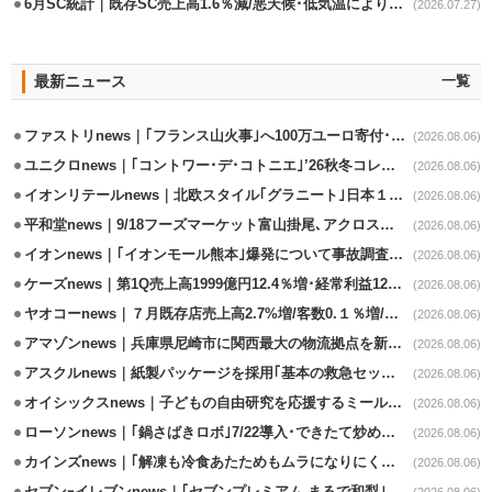
6月SC統計｜既存SC売上高1.6％減/悪天候･低気温により夏物不振
(2026.07.27)
最新ニュース
一覧
ファストリnews｜｢フランス山火事｣へ100万ユーロ寄付･衣料5万点も提供
(2026.08.06)
ユニクロnews｜｢コントワー･デ･コトニエ｣’26秋冬コレクション8/28発売
(2026.08.06)
イオンリテールnews｜北欧スタイル｢グラニート｣日本１号店を自由が丘に開業
(2026.08.06)
平和堂news｜9/18フーズマーケット富山掛尾､アクロスプラザ内に出店
(2026.08.06)
イオンnews｜｢イオンモール熊本｣爆発について事故調査委員会設置
(2026.08.06)
ケーズnews｜第1Q売上高1999億円12.4％増･経常利益125.0%増
(2026.08.06)
ヤオコーnews｜７月既存店売上高2.7%増/客数0.１％増/客単価2.6％増
(2026.08.06)
アマゾンnews｜兵庫県尼崎市に関西最大の物流拠点を新設・市内2拠点目
(2026.08.06)
アスクルnews｜紙製パッケージを採用｢基本の救急セット｣8/5発売
(2026.08.06)
オイシックスnews｜子どもの自由研究を応援するミールキット8/6発売
(2026.08.06)
ローソンnews｜｢鍋さばきロボ｣7/22導入･できたて炒めメニューを提供
(2026.08.06)
カインズnews｜｢解凍も冷食あたためもムラになりにくいフラットレンジ｣発売
(2026.08.06)