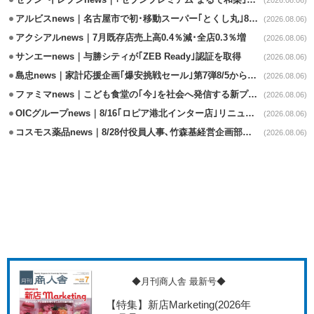
セブンｰイレブンnews｜｢セブンプレミアム まるで和梨｣8/11から順次発売
(2026.08.06)
アルビスnews｜名古屋市で初･移動スーパー｢とくし丸｣8/4運行開始
(2026.08.06)
アクシアルnews｜7月既存店売上高0.4％減･全店0.3％増
(2026.08.06)
サンエーnews｜与勝シティが｢ZEB Ready｣認証を取得
(2026.08.06)
島忠news｜家計応援企画｢爆安挑戦セール｣第7弾8/5から開催
(2026.08.06)
ファミマnews｜こども食堂の｢今｣を社会へ発信する新プロジェクト始動
(2026.08.06)
OICグループnews｜8/16｢ロピア港北インター店｣リニューアル/食品売場拡大
(2026.08.06)
コスモス薬品news｜8/28付役員人事､竹森基経営企画部長が取締役昇格
(2026.08.06)
◆月刊商人舎 最新号◆
【特集】新店Marketing
(2026年