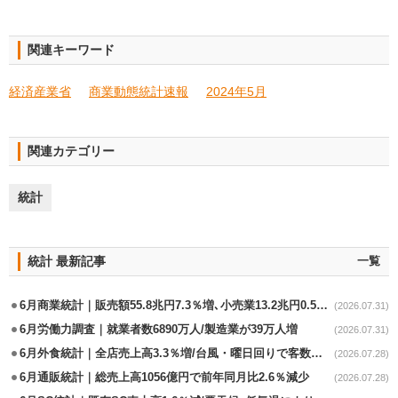
関連キーワード
経済産業省
商業動態統計速報
2024年5月
関連カテゴリー
統計
統計 最新記事
一覧
6月商業統計｜販売額55.8兆円7.3％増､小売業13.2兆円0.5％増
(2026.07.31)
6月労働力調査｜就業者数6890万人/製造業が39万人増
(2026.07.31)
6月外食統計｜全店売上高3.3％増/台風・曜日回りで客数失速も単価上昇が下支え
(2026.07.28)
6月通販統計｜総売上高1056億円で前年同月比2.6％減少
(2026.07.28)