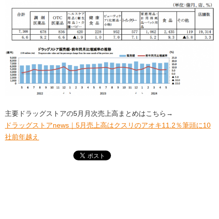
主要ドラッグストアの5月月次売上高まとめはこちら→
ドラッグストアnews｜5月売上高はクスリのアオキ11.2％筆頭に10
社前年越え