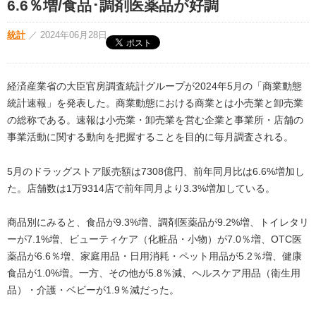
6.6％増/食品･調剤医薬品が好調
統計
／
2024年06月28日
経済産業省の大臣官房調査統計グループが2024年5月の「商業動態
統計速報」を発表した。商業動態における商業とは小売業と卸売業
の総称である。速報は小売業・卸売業を営む企業と事業所・店舗の
事業活動に関する動向を把握することを目的に毎月調査される。
5月のドラッグストア販売額は7308億円、前年同月比は6.6%増加し
た。店舗数は1万9314店で前年同月より3.3%増加している。
商品別にみると、食品が9.3%増、調剤医薬品が9.2%増、トイレタリ
ーが7.1%増、ビューティケア（化粧品・小物）が7.0％増、OTC医
薬品が6.6％増、家庭用品・日用消耗・ペット用品が5.2％増、健康
食品が1.0%増。一方、その他が5.8％減、ヘルスケア用品（衛生用
品）・介護・ベビーが1.9％減だった。