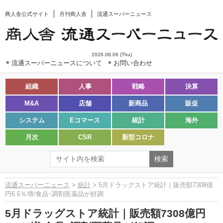
商人舎公式サイト
月刊商人舎
流通スーパーニュース
2026.08.06 (Thu)
流通スーパーニュースについて
お問い合わせ
組織
人事
戦略
決算
M&A
店舗
新商品
販促
システム
Eコマース
統計
海外
月次
CSR
新型コロナ
流通スーパーニュース
>
統計
> 5月ドラッグストア統計｜販売額7308億
円6.6％増/食品･調剤医薬品が好調
5月ドラッグストア統計｜販売額7308億円