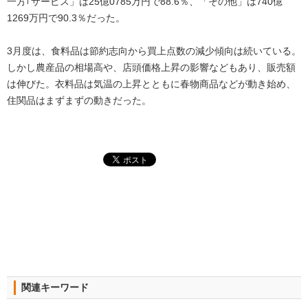
一方｢サービス」は25億0785万円で88.6％、「その他」は740億
1269万円で90.3％だった。
3月度は、食料品は節約志向から買上点数の減少傾向は続いている。
しかし農産品の相場高や、店頭価格上昇の影響などもあり、販売額
は伸びた。衣料品は気温の上昇とともに春物商品などが動き始め、
住関品はまずまずの動きだった。
関連キーワード