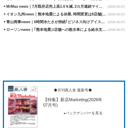
MrMax news｜7月既存店売上高1.6％減､2カ月連続マイナス
(2026.08.07)
イオン九州news｜熊本地震による休業､時間変更は8店舗(8/7時点)
(2026.08.07)
青山商事news｜6時間冷たさが持続｢ビジネス向けアイスベスト｣発売
(2026.08.07)
ローソンnews｜｢熊本地震｣/店舗への散水車による給水支援を開始
(2026.08.07)
◆月刊商人舎 最新号◆
【特集】新店Marketing
(2026年
07月号)
バックナンバーを見る