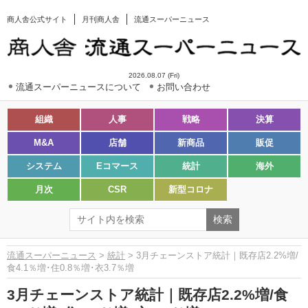
商人舎公式サイト
月刊商人舎
流通スーパーニュース
2026.08.07 (Fri)
流通スーパーニュースについて
お問い合わせ
組織
人事
戦略
決算
M&A
店舗
新商品
販促
システム
Eコマース
統計
海外
月次
CSR
新型コロナ
流通スーパーニュース
>
統計
> 3月チェーンストア統計｜既存店2.2%増/
食4.1％増･住0.8％増･衣3.7％増
3月チェーンストア統計｜既存店2.2%増/食