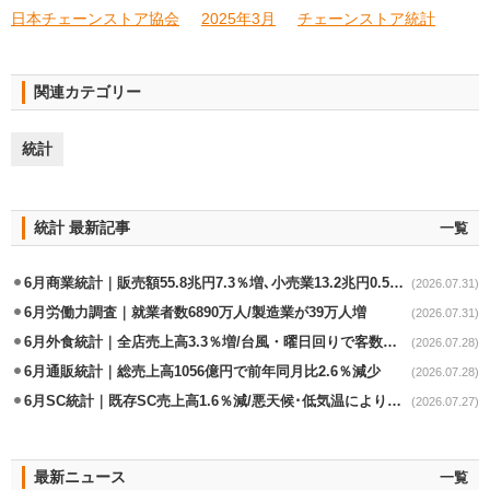
日本チェーンストア協会
2025年3月
チェーンストア統計
関連カテゴリー
統計
統計 最新記事
一覧
6月商業統計｜販売額55.8兆円7.3％増､小売業13.2兆円0.5％増
(2026.07.31)
6月労働力調査｜就業者数6890万人/製造業が39万人増
(2026.07.31)
6月外食統計｜全店売上高3.3％増/台風・曜日回りで客数失速も単価上昇が下支え
(2026.07.28)
6月通販統計｜総売上高1056億円で前年同月比2.6％減少
(2026.07.28)
6月SC統計｜既存SC売上高1.6％減/悪天候･低気温により夏物不振
(2026.07.27)
最新ニュース
一覧