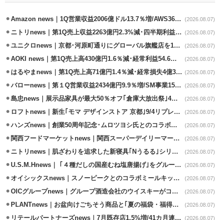
Amazon news｜1Q営業収益2006億ドル13.7％増/AWS36.8％％増が貢献
(2026.08.07)
ニトリnews｜第1Q売上収益2263億円2.3%減･四半期利益1.4％減
(2026.08.07)
ユニクロnews｜京都･河原町通りにグローバル旗艦店を11/6開設
(2026.08.07)
AOKI news｜第1Q売上高430億円1.6％減･経常利益54.6％減
(2026.08.07)
はるやまnews｜第1Q売上高71億円1.4％減･経常損失4億3800万円
(2026.08.07)
バローnews｜第１Q営業収益2434億円9.9％増/SM事業15.5％増と絶好調
(2026.08.07)
島忠news｜展示品家具が最大50％オフ｢倉庫大放出祭｣4店舗限定で開催
(2026.08.07)
ロフトnews｜新生｢モマ デザインストア 京都｣9/4リプレイスオープン
(2026.08.07)
ハンズnews｜創業50周年記念･ムロツヨシ氏とのコラボ企画｢ムロハンズ｣開催
(2026.08.07)
関西フードマーケットnews｜関西スーパーデイリーマート蒲生店8/7改装
(2026.08.07)
ニトリnews｜肌ざわりを追求した新寝具｢Nうるる｣シリーズを発売
(2026.08.07)
U.S.M.Hnews｜ ｢４種だしの国産むね塩唐揚げ｣をグループ610店で共同販促
(2026.08.07)
オイシックスnews｜スノーピークとのコラボミールキット8/13発売
(2026.08.07)
OICグループnews｜グループ酒造会社のウイスキーがコンペティション受賞
(2026.08.07)
PLANTnews｜お盆向けごちそう商品と｢夏の福袋・福得カート｣8/8から開催
(2026.08.07)
リテールパートナーズnews｜7月既存店1.5%増/41カ月連続増
(2026.08.07)