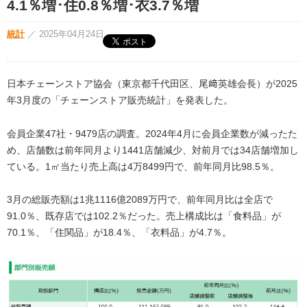
4.1％増･住0.8％増･衣3.7％増
統計
／
2025年04月24日
日本チェーンストア協会（東京都千代田区、尾﨑英雄会長）が2025
年3月度の「チェーンストア販売統計」を発表した。
会員企業47社・9479店の調査。2024年4月に会員企業数が減ったた
め、店舗数は前年同月より1441店舗減少、対前月では34店舗増加し
ている。1㎡当たり売上高は4万8499円で、前年同月比98.5％。
3月の総販売額は1兆1116億2089万円で、前年同月比は全店で
91.0％、既存店では102.2％だった。売上構成比は「食料品」が
70.1％、「住関品」が18.4％、「衣料品」が4.7％。