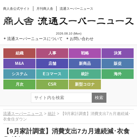
商人舎公式サイト
月刊商人舎
流通スーパーニュース
2026.08.10 (Mon)
流通スーパーニュースについて
お問い合わせ
組織
人事
戦略
決算
M&A
店舗
新商品
販促
システム
Eコマース
統計
海外
月次
CSR
新型コロナ
流通スーパーニュース
>
統計
> 【9月家計調査】消費支出7カ月連続減･
衣食住ダウン
【9月家計調査】消費支出7カ月連続減･衣食