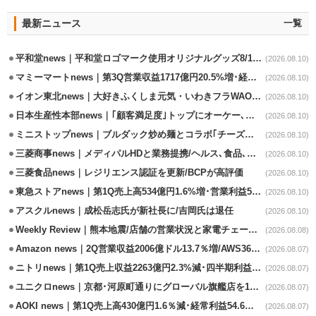
最新ニュース
一覧
平和堂news｜平和堂ロゴマーク使用オリジナルグッズ8/10販売開始
(2026.08.10)
マミーマートnews｜第3Q営業収益1717億円20.5%増･経常利益3.6%増
(2026.08.10)
イオン東北news｜大好きふくしま元気・いわきフラWAONの利用金額一部寄付
(2026.08.10)
日本生産性本部news｜｢顧客満足度｣トップにオーケー､コスモス薬品など選出
(2026.08.10)
ミニストップnews｜ブルダック炒め麺とコラボ｢チーズハットグ｣8/7発売
(2026.08.10)
三菱商事news｜メディパルHDと業務提携/ヘルス､食品､日用品で協業
(2026.08.10)
三菱食品news｜レジリエンス認証を更新/BCPが高評価
(2026.08.10)
東急ストアnews｜第1Q売上高534億円1.6%増･営業利益5億円13.3%減
(2026.08.10)
アスクルnews｜成松岳志氏が新社長に/吉岡氏は退任
(2026.08.10)
Weekly Review｜熊本地震/店舗の営業状況と家電チェーンの支援策
(2026.08.08)
Amazon news｜2Q営業収益2006億ドル13.7％増/AWS36.8％％増が貢献
(2026.08.07)
ニトリnews｜第1Q売上収益2263億円2.3%減･四半期利益1.4％減
(2026.08.07)
ユニクロnews｜京都･河原町通りにグローバル旗艦店を11/6開設
(2026.08.07)
AOKI news｜第1Q売上高430億円1.6％減･経常利益54.6％減
(2026.08.07)