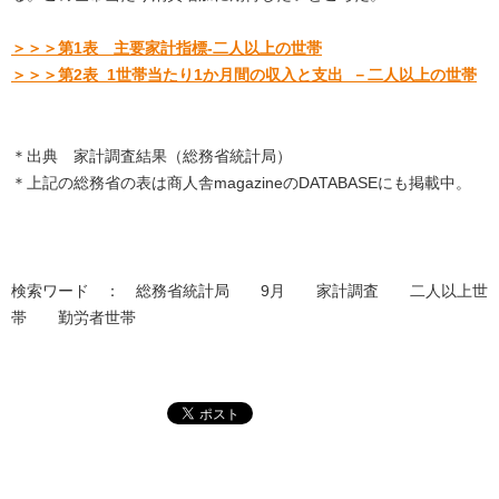
＞＞＞第1表 主要家計指標-二人以上の世帯
＞＞＞第2表 1世帯当たり1か月間の収入と支出 －二人以上の世帯
＊出典 家計調査結果（総務省統計局）
＊上記の総務省の表は商人舎magazineのDATABASEにも掲載中。
検索ワード ： 総務省統計局 9月 家計調査 二人以上世
帯 勤労者世帯